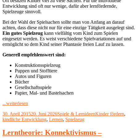
Oft besitzen Kinder viel zu viele Sachen. Für die individuelle
Entwicklung sind oft nur wenige, dafür aber lernfördernde,
Spielzeuge sinnvoll.
Bei der Wahl der Spielsachen sollte man von Anfang an darauf
achten, dass diese nicht nur für eine einzige Tätigkeit ausgelegt sind.
Ein gutes Spielzeug
kann vielfältig vom Kind zum Spielen
eingesetzt werden. Es weist verschiedene Spielvariationen auf und
ermöglicht so dem Kind seiner Phantasie freien Lauf zu lassen.
Generell empfehlenswert sind:
Konstruktionsspielzeug
Puppen und Stofftiere
Autos und Figuren
Bücher
Gesellschaftsspiele
Papier, Mal- und Bastelsachen
"Lernspielzeug
...weiterlesen
für
Veröffentlicht
Kategorien
Schlagwörter
30. April 2015
20. Juni 2026
Spiele & Lernideen
Kinder fördern
,
Kleinkinder"
am
kindliche Entwicklung
,
Lernen
,
Spielzeug
Lerntheorie: Konnektivismus –