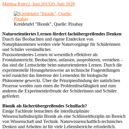
und
Autor
Veröffentlicht
Martina Rüter
2. Juni 2015
20. Juni 2026
Berufsweges"
am
Kreidetafel "Bionik", Quelle: Pixabay
Naturorientiertes Lernen fördert fachübergreifendes Denken
Durch das Beobachten und eigene Entdecken von
Naturphänomenen werden viele Naturvorgänge für Schülerinnen
und Schüler verständlicher.
Praxisorientiertes Lernen ist wesentlich effektiver als
Frontalunterricht. Beobachten, anfassen, ausprobieren, verstehen –
das sind die Lernschritte beim naturorientierten Lernen. Durch die
experimentelle Herangehensweise an technische Fragestellungen
wird zunächst das Interesse der Lernenden für biologische
Phänomene geweckt. Über die Prinzipienfindung der natürlichen
Prozesse werden zum einen die Problemlösefähigkeit und zum
anderen die Experimentierfreude der Schülerinnen und Schüler
gefördert.
Bionik als fächerübergreifendes Schulfach?
Einige Fachleute betrachten die interdisziplinäre
Wissenschaftsdisziplin Bionik als eine Schlüsseldisziplin im Bereich
von Wissenschaft und Technik. Naturwissenschaftlich-technisches
Denken und Arbeiten ist für viele Lebensbereiche erforderlich.