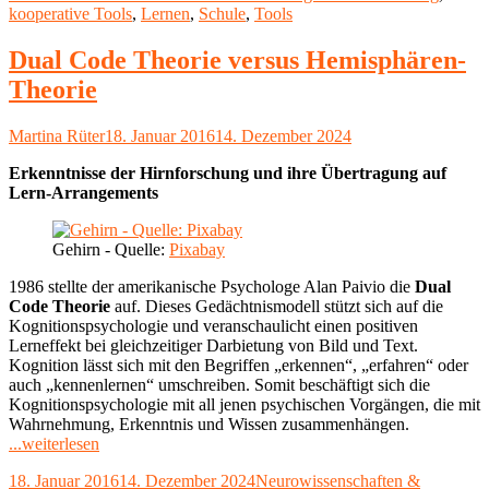
am
kooperative Tools
,
Lernen
,
Schule
,
Tools
als
Alternative
zum
Dual Code Theorie versus Hemisphären-
Präsenzunterricht
Theorie
–
Schnelle
Lösungen"
Autor
Veröffentlicht
Martina Rüter
18. Januar 2016
14. Dezember 2024
am
Erkenntnisse der Hirnforschung und ihre Übertragung auf
Lern-Arrangements
Gehirn - Quelle:
Pixabay
1986 stellte der amerikanische Psychologe Alan Paivio die
Dual
Code Theorie
auf. Dieses Gedächtnismodell stützt sich auf die
Kognitionspsychologie und veranschaulicht einen positiven
Lerneffekt bei gleichzeitiger Darbietung von Bild und Text.
Kognition lässt sich mit den Begriffen „erkennen“, „erfahren“ oder
auch „kennenlernen“ umschreiben. Somit beschäftigt sich die
Kognitionspsychologie mit all jenen psychischen Vorgängen, die mit
Wahrnehmung, Erkenntnis und Wissen zusammenhängen.
"Dual
...weiterlesen
Code
Veröffentlicht
Kategorien
18. Januar 2016
14. Dezember 2024
Neurowissenschaften &
Theorie