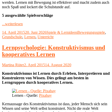
Wandertag"
werden. Lernen mit Bewegung ist effektiver und macht zudem auch
noch Spaß und lockert die Schulstunde auf.
5 ausgewählte Spielvorschläge
"Lernen
...weiterlesen
mit
Veröffentlicht
Kategorien
Schlagwörter
14. April 2015
20. Juni 2026
Spiele & Lernideen
Bewegungsspiele
,
Bewegungsspielen"
am
Grundschule
,
Lernen
,
Unterricht
Lernpsychologie: Konstruktivismus und
kooperatives Lernen
Autor
Veröffentlicht
Martina Rüter
2. April 2015
14. August 2020
am
Konstruktivismus ist Lernen durch Erleben, Interpretieren und
Konstruieren von Wissen. Dies gelingt am besten in
Lerngruppen durch kooperatives Lernen.
Lernen - Quelle:
Pixabay
Kernaussage des Konstruktivismus ist dass, jeder Mensch sich sein
Wissen und seine Welt selbst konstruiert. Nicht die reale Welt