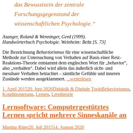
das Bewusstsein der zentrale
Forschungsgegenstand der
wissenschaftlichen Psychologie.“
Asanger, Roland & Wenninger, Gerd (1999).
Handwörterbuch Psychologie. Weinheim: Beltz [S. 73]
Die Bezeichnung
Behaviorismus
für eine wissenschaftliche
Methode zur Untersuchung von Verhalten auf Basis einer Reiz-
Reaktions-Theorie entstammt dem englischen Wort für „behavior“,
also „verhalten“. Dabei wird allein das äußerlich sicht- und
messbare Verhalten betrachtet – sämtliche Gefühle und inneren
"Lernpsychologie:
Zustände werden ausgeklammert.
...weiterlesen
vom
Veröffentlicht
Kategorien
Schlagwörter
1. April 2015
20. Juni 2026
Didaktik & Digitale Tools
Behaviorismus
,
Behaviorismus
am
Konditionierung
,
Lernen
,
Lerntheorie
zum
Kognitivismus"
Lernsoftware: Computergestütztes
Lernen spricht mehrere Sinneskanäle an
Autor
Veröffentlicht
Martina Rüter
20. Juli 2015
14. August 2020
am