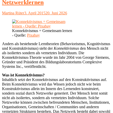
Netzwerklernen
Autor
Veröffentlicht
Martina Rüter
3. April 2015
20. Juni 2026
am
Konnektivismus = Gemeinsam lernen
- Quelle:
Pixabay
Anders als bestehende Lerntheorien (Behaviorismus, Kognitivismus
und Konstruktivismus) sieht der
Konnektivismus
den Mensch nicht
als isoliertes sondern als vernetztes Individuum. Die
Konnektivismus-Theorie wurde im Jahr 2004 von George Siemens,
Gründer und Präsident des Bildungslaboratoriums Complexive
Systems Inc., veröffentlicht.
Was ist Konnektivismus?
Inhaltlich setzt der Konnektivismus auf den Konstruktivismus auf.
Beim Konnektivismus wird das Wissen jedoch nicht wie beim
Konstruktivismus allein im Innern des Lernenden konstruiert,
sondern sozial durch Netzwerke generiert. Der Mensch lernt somit
nicht als isoliertes, sondern als vernetztes Individuum. Solche
Netzwerke können zwischen befreundeten Menschen, Institutionen,
Organisationen, Gemeinschaften / Communities und anderen
vernetzten Strukturen bestehen. Das Netzwerk besteht dabei sowohl