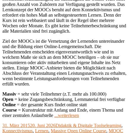
großen Anzahl von Zuhörern zur Verfügung gestellt wurden. Das
Lernkonzept der MOOCs beruht auf dem Konnektivismus und
erfordert ein hohes Maß an selbstgesteuertem Lernen. Denn der
Kurs ist rein webbasiert und läuft in der Regel über mehrere
Wochen oder Monate. Es gibt keine Teilnehmerbeschränkung und
alle Materialien sind frei zugänglich.
Ziel der MOOCs ist die Vernetzung der Lernenden untereinander
und die Bildung einer Online-Lerngemeinschaft. Die
Teilnehmenden entscheiden eigenverantwortlich wie und in
welchem Maße sie sich an dem MOOC beteiligen – ob sie nur
konsumieren oder aktiv mitarbeiten und eigene Inhalte ins Netz
stellen. Einige MOOC-Anbieter bieten die Möglichkeit nach
Abschluss der Veranstaltung einen Leistungsnachweis zu erhalten,
wenn bestimmte Leistungsanforderungen vom Teilnehmenden
erfüllt wurden.
Massiv
= sehr viele Teilnehmer (z.T. mehr als 100.000)
Open
= keine Zugangsbeschränkung, Lernmaterial frei verfügbar
Online
= der gesamte Kurs findet online statt
Course
= Kursstruktur mit Anfang und Ende, einem Thema und
"MOOC:
einer zentralen Anlaufstelle
...weiterlesen
Massive
Veröffentlicht
Kategorien
Schlagwörter
31. März 2015
20. Juni 2026
Didaktik & Digitale Tools
elearning
,
Open
am
Konnectivismus
,
Lernen
,
Massive Open Online Course
,
MOOC
Online