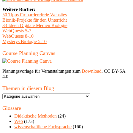
Weitere Bücher:
50 Tipps für barrierefreie Websites
Bionik-Projekte für den Unterricht
33 Ideen Digitale Medien Biologie
WebQuests 5-7
WebQuests 8-10
Mysterys Biologie 5-10
Course Planning Canvas
Planungsvorlage für Veranstaltungen zum
Download
, CC BY-SA
4.0
Themen in diesem Blog
Themen
in
diesem
Glossare
Blog
Didaktische Methoden
(24)
Web
(173)
wissenschaftliche Fachsprache
(160)