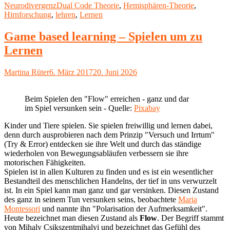
am
Schlagwörter
Neurodivergenz
Dual Code Theorie
,
Hemisphären-Theorie
,
versus
Hirnforschung
,
lehren
,
Lernen
Hemisphären-
Theorie"
Game based learning – Spielen um zu
Lernen
Autor
Veröffentlicht
Martina Rüter
6. März 2017
20. Juni 2026
am
Beim Spielen den "Flow" erreichen - ganz und dar
im Spiel versunken sein - Quelle:
Pixabay
Kinder und Tiere spielen. Sie spielen freiwillig und lernen dabei,
denn durch ausprobieren nach dem Prinzip "Versuch und Irrtum"
(Try & Error) entdecken sie ihre Welt und durch das ständige
wiederholen von Bewegungsabläufen verbessern sie ihre
motorischen Fähigkeiten.
Spielen ist in allen Kulturen zu finden und es ist ein wesentlicher
Bestandteil des menschlichen Handelns, der tief in uns verwurzelt
ist. In ein Spiel kann man ganz und gar versinken. Diesen Zustand
des ganz in seinem Tun versunken seins, beobachtete
Maria
Montessori
und nannte ihn "Polarisation der Aufmerksamkeit".
Heute bezeichnet man diesen Zustand als
Flow
. Der Begriff stammt
von Mihaly Csikszentmihalyi und bezeichnet das Gefühl des