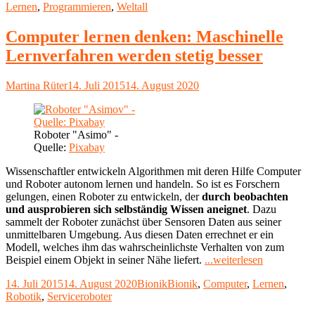
am
Lernen
,
Programmieren
,
Weltall
Grundschulen:
Code4Space"
Computer lernen denken: Maschinelle
Lernverfahren werden stetig besser
Autor
Veröffentlicht
Martina Rüter
14. Juli 2015
14. August 2020
am
Roboter "Asimo" -
Quelle:
Pixabay
Wissenschaftler entwickeln Algorithmen mit deren Hilfe Computer
und Roboter autonom lernen und handeln. So ist es Forschern
gelungen, einen Roboter zu entwickeln, der
durch beobachten
und ausprobieren sich selbständig Wissen aneignet
. Dazu
sammelt der Roboter zunächst über Sensoren Daten aus seiner
unmittelbaren Umgebung. Aus diesen Daten errechnet er ein
Modell, welches ihm das wahrscheinlichste Verhalten von zum
"Computer
Beispiel einem Objekt in seiner Nähe liefert.
...weiterlesen
lernen
Veröffentlicht
Kategorien
Schlagwörter
14. Juli 2015
14. August 2020
Bionik
Bionik
,
Computer
,
Lernen
,
denken:
am
Robotik
,
Serviceroboter
Maschinell
Lernverfah