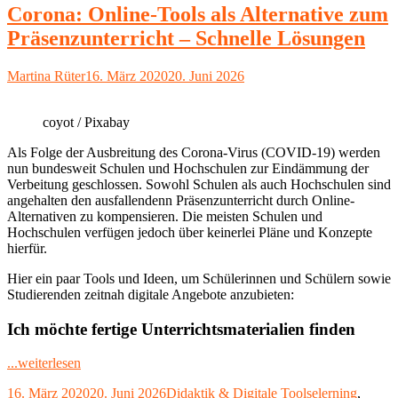
werden
Corona: Online-Tools als Alternative zum
stetig
Präsenzunterricht – Schnelle Lösungen
besser"
Autor
Veröffentlicht
Martina Rüter
16. März 2020
20. Juni 2026
am
coyot / Pixabay
Als Folge der Ausbreitung des Corona-Virus (COVID-19) werden
nun bundesweit Schulen und Hochschulen zur Eindämmung der
Verbeitung geschlossen. Sowohl Schulen als auch Hochschulen sind
angehalten den ausfallendenn Präsenzunterricht durch Online-
Alternativen zu kompensieren. Die meisten Schulen und
Hochschulen verfügen jedoch über keinerlei Pläne und Konzepte
hierfür.
Hier ein paar Tools und Ideen, um Schülerinnen und Schülern sowie
Studierenden zeitnah digitale Angebote anzubieten:
Ich möchte fertige Unterrichtsmaterialien finden
"Corona:
...weiterlesen
Online-
Veröffentlicht
Kategorien
Schlagwörter
16. März 2020
20. Juni 2026
Didaktik & Digitale Tools
elerning
,
Tools