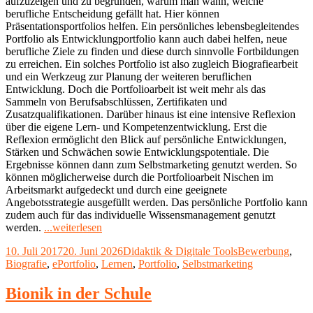
aufzuzeigen und zu begründen, warum man wann, welche
berufliche Entscheidung gefällt hat. Hier können
Präsentationsportfolios helfen. Ein persönliches lebensbegleitendes
Portfolio als Entwicklungportfolio kann auch dabei helfen, neue
berufliche Ziele zu finden und diese durch sinnvolle Fortbildungen
zu erreichen. Ein solches Portfolio ist also zugleich Biografiearbeit
und ein Werkzeug zur Planung der weiteren beruflichen
Entwicklung. Doch die Portfolioarbeit ist weit mehr als das
Sammeln von Berufsabschlüssen, Zertifikaten und
Zusatzqualifikationen. Darüber hinaus ist eine intensive Reflexion
über die eigene Lern- und Kompetenzentwicklung. Erst die
Reflexion ermöglicht den Blick auf persönliche Entwicklungen,
Stärken und Schwächen sowie Entwicklungspotentiale. Die
Ergebnisse können dann zum Selbstmarketing genutzt werden. So
können möglicherweise durch die Portfolioarbeit Nischen im
Arbeitsmarkt aufgedeckt und durch eine geeignete
Angebotsstrategie ausgefüllt werden. Das persönliche Portfolio kann
zudem auch für das individuelle Wissensmanagement genutzt
"
werden.
...weiterlesen
(e)Portfolios
Veröffentlicht
Kategorien
Schlagwörter
10. Juli 2017
20. Juni 2026
Didaktik & Digitale Tools
Bewerbung
,
zur
am
Biografie
,
ePortfolio
,
Lernen
,
Portfolio
,
Selbstmarketing
Dokumentation
des
individuellen
Bionik in der Schule
Bildungs-