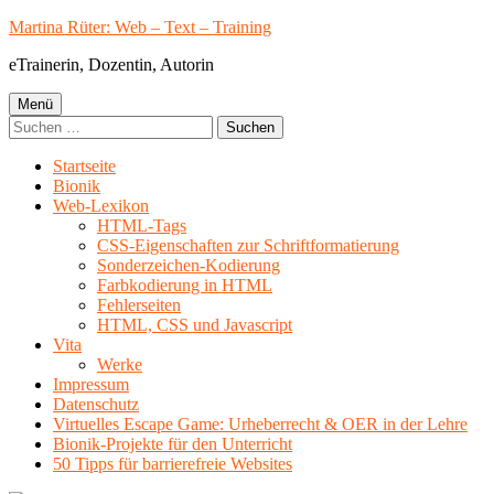
Springe
Martina Rüter: Web – Text – Training
zum
eTrainerin, Dozentin, Autorin
Inhalt
Primäres
Menü
Suchen
Menü
nach:
Startseite
Bionik
Web-Lexikon
HTML-Tags
CSS-Eigenschaften zur Schriftformatierung
Sonderzeichen-Kodierung
Farbkodierung in HTML
Fehlerseiten
HTML, CSS und Javascript
Vita
Werke
Impressum
Datenschutz
Virtuelles Escape Game: Urheberrecht & OER in der Lehre
Bionik-Projekte für den Unterricht
50 Tipps für barrierefreie Websites