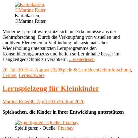
Karteikasten,
©Martina Rüter
Moderne Lernsoftware stützt sich auf Erkenntnisse aus der
Gehirnforschung. Durch die Verknüpfung von visuellen und
auditiven Elementen in Verbindung mit systematischer
Wiederholung unterstützten Lernprogramme den
Konsolidierungsprozess und helfen so Lerninhalte besser im
"Lernsoftware:
Langzeitgedächtnis zu verankern.
...weiterlesen
Computergestütztes
Veröffentlicht
Kategorien
Schlagwörter
20. Juli 2015
14. August 2020
Spiele & Lernideen
Gehirnforschung
,
Lernen
am
Lernen
,
Lernsoftware
spricht
mehrere
Sinneskanäle
Lernspielzeug für Kleinkinder
an"
Autor
Veröffentlicht
Martina Rüter
30. April 2015
20. Juni 2026
am
Spielsachen, die Kinder in ihrer Entwicklung unterstützen
Spielfiguren - Quelle:
Pixabay