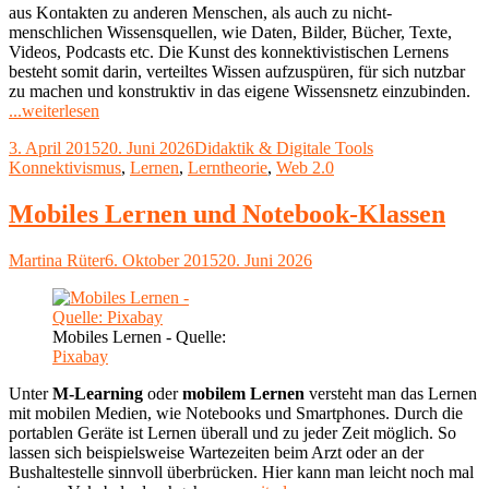
aus Kontakten zu anderen Menschen, als auch zu nicht-
menschlichen Wissensquellen, wie Daten, Bilder, Bücher, Texte,
Videos, Podcasts etc. Die Kunst des konnektivistischen Lernens
besteht somit darin, verteiltes Wissen aufzuspüren, für sich nutzbar
zu machen und konstruktiv in das eigene Wissensnetz einzubinden.
"Lerntheorie:
...weiterlesen
Konnektivismus
Veröffentlicht
Kategorien
Schlagwörter
3. April 2015
20. Juni 2026
Didaktik & Digitale Tools
–
am
Konnektivismus
,
Lernen
,
Lerntheorie
,
Web 2.0
Netzwerklernen"
Mobiles Lernen und Notebook-Klassen
Autor
Veröffentlicht
Martina Rüter
6. Oktober 2015
20. Juni 2026
am
Mobiles Lernen - Quelle:
Pixabay
Unter
M-Learning
oder
mobilem Lernen
versteht man das Lernen
mit mobilen Medien, wie Notebooks und Smartphones. Durch die
portablen Geräte ist Lernen überall und zu jeder Zeit möglich. So
lassen sich beispielsweise Wartezeiten beim Arzt oder an der
Bushaltestelle sinnvoll überbrücken. Hier kann man leicht noch mal