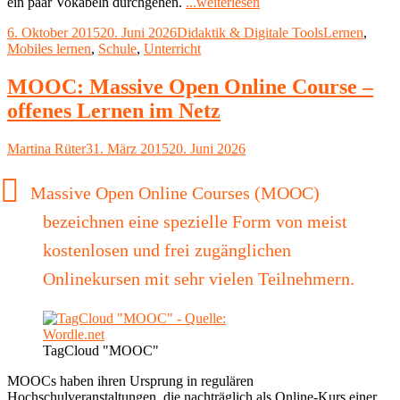
"Mobiles
ein paar Vokabeln durchgehen.
...weiterlesen
Lernen
Veröffentlicht
Kategorien
Schlagwörter
6. Oktober 2015
20. Juni 2026
Didaktik & Digitale Tools
Lernen
,
und
am
Mobiles lernen
,
Schule
,
Unterricht
Notebook-
Klassen"
MOOC: Massive Open Online Course –
offenes Lernen im Netz
Autor
Veröffentlicht
Martina Rüter
31. März 2015
20. Juni 2026
am
Massive Open Online Courses (MOOC)
bezeichnen eine spezielle Form von meist
kostenlosen und frei zugänglichen
Onlinekursen mit sehr vielen Teilnehmern.
TagCloud "MOOC"
MOOCs haben ihren Ursprung in regulären
Hochschulveranstaltungen, die nachträglich als Online-Kurs einer