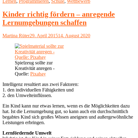
am
Lernen
,
Programmieren
,
Schule
,
Wettbewerb
Programmieren
lernen"
Kinder richtig fördern – anregende
Lernumgebungen schaffen
Autor
Veröffentlicht
Martina Rüter
29. April 2015
14. August 2020
am
Spielzeug sollte zur
Kreativität anregen -
Quelle:
Pixabay
Intelligenz resultiert aus zwei Faktoren:
1. den individuellen Fähigkeiten und
2. den Umwelteinflüssen.
Ein Kind kann nur etwas lernen, wenn es die Möglichkeiten dazu
hat. Ist die Lernumgebung gut, so kann auch ein durchschnittlich
begabtes Kind sich großes Wissen aneignen und außergewöhnliche
Leistungen erbringen.
Lernfördernde Umwelt