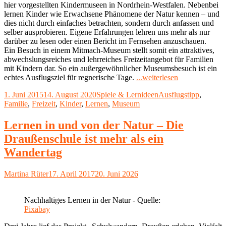
hier vorgestellten Kindermuseen in Nordrhein-Westfalen. Nebenbei
lernen Kinder wie Erwachsene Phänomene der Natur kennen – und
dies nicht durch einfaches betrachten, sondern durch anfassen und
selber ausprobieren. Eigene Erfahrungen lehren uns mehr als nur
darüber zu lesen oder einen Bericht im Fernsehen anzuschauen.
Ein Besuch in einem Mitmach-Museum stellt somit ein attraktives,
abwechslungsreiches und lehrreiches Freizeitangebot für Familien
mit Kindern dar. So ein außergewöhnlicher Museumsbesuch ist ein
"Kindermusee
echtes Ausflugsziel für regnerische Tage.
...weiterlesen
zum
Veröffentlicht
Kategorien
Schlagwörter
1. Juni 2015
14. August 2020
Spiele & Lernideen
Ausflugstipp
,
Mitmachen
am
Familie
,
Freizeit
,
Kinder
,
Lernen
,
Museum
in
NRW"
Lernen in und von der Natur – Die
Draußenschule ist mehr als ein
Wandertag
Autor
Veröffentlicht
Martina Rüter
17. April 2017
20. Juni 2026
am
Nachhaltiges Lernen in der Natur - Quelle:
Pixabay