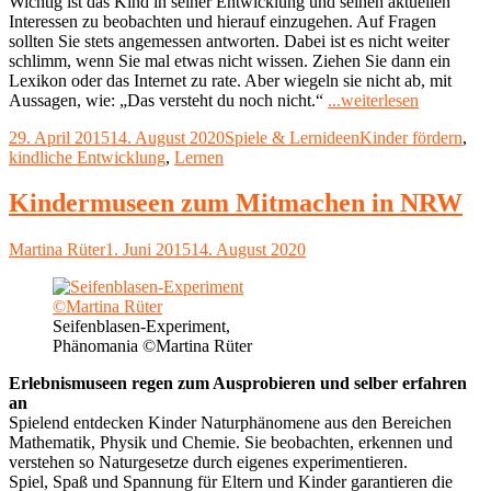
Wichtig ist das Kind in seiner Entwicklung und seinen aktuellen
Interessen zu beobachten und hierauf einzugehen. Auf Fragen
sollten Sie stets angemessen antworten. Dabei ist es nicht weiter
schlimm, wenn Sie mal etwas nicht wissen. Ziehen Sie dann ein
Lexikon oder das Internet zu rate. Aber wiegeln sie nicht ab, mit
"Kinder
Aussagen, wie: „Das versteht du noch nicht.“
...weiterlesen
richtig
Veröffentlicht
Kategorien
Schlagwörter
29. April 2015
14. August 2020
Spiele & Lernideen
Kinder fördern
,
fördern
am
kindliche Entwicklung
,
Lernen
–
anregende
Lernumge
Kindermuseen zum Mitmachen in NRW
schaffen"
Autor
Veröffentlicht
Martina Rüter
1. Juni 2015
14. August 2020
am
Seifenblasen-Experiment,
Phänomania ©Martina Rüter
Erlebnismuseen regen zum Ausprobieren und selber erfahren
an
Spielend entdecken Kinder Naturphänomene aus den Bereichen
Mathematik, Physik und Chemie. Sie beobachten, erkennen und
verstehen so Naturgesetze durch eigenes experimentieren.
Spiel, Spaß und Spannung für Eltern und Kinder garantieren die