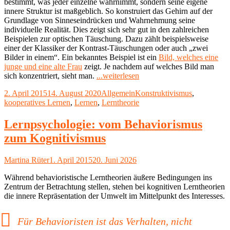
bestimmt, was jeder einzelne wahrnimmt, sondern seine eigene
innere Struktur ist maßgeblich. So konstruiert das Gehirn auf der
Grundlage von Sinneseindrücken und Wahrnehmung seine
individuelle Realität. Dies zeigt sich sehr gut in den zahlreichen
Beispielen zur optischen Täuschung. Dazu zählt beispielsweise
einer der Klassiker der Kontrast-Täuschungen oder auch „zwei
Bilder in einem“. Ein bekanntes Beispiel ist ein
Bild, welches eine
junge und eine alte Frau
zeigt. Je nachdem auf welches Bild man
"Lernpsychologie:
sich konzentriert, sieht man.
...weiterlesen
Konstruktivismus
Veröffentlicht
Kategorien
Schlagwörter
2. April 2015
14. August 2020
Allgemein
Konstruktivismus
,
und
am
kooperatives Lernen
,
Lernen
,
Lerntheorie
kooperatives
Lernen"
Lernpsychologie: vom Behaviorismus
zum Kognitivismus
Autor
Veröffentlicht
Martina Rüter
1. April 2015
20. Juni 2026
am
Während behavioristische Lerntheorien äußere Bedingungen ins
Zentrum der Betrachtung stellen, stehen bei kognitiven Lerntheorien
die innere Repräsentation der Umwelt im Mittelpunkt des Interesses.
Für Behavioristen ist das Verhalten, nicht