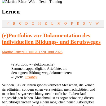
Schlagwort:
Lernen
(
B
C
D
G
H
K
L
M
O
P
R
S
V
W
(e)Portfolios zur Dokumentation des
individuellen Bildungs- und Berufsweges
Autor
Veröffentlicht
Martina Rüter
10. Juli 2017
20. Juni 2026
am
(e)Portfolio = (elektronische)
Sammelmappe, digitale Artefakte, die
den eignen Bildungsweg dokumentieren
- Quelle:
Pixabay
Seit den 1980er Jahren gibt es vermehrt Menschen, die keinen
geradlinigen, sondern einen verzweigten, mehrschichtigen und
manchmal sogar verschlungenen beruflichen Lebenslauf
eingeschlagen haben. Manchmal ist es sogar schwierig diesen
berufsbiografischen Weg einem möglichen neuen Arbeitgeber