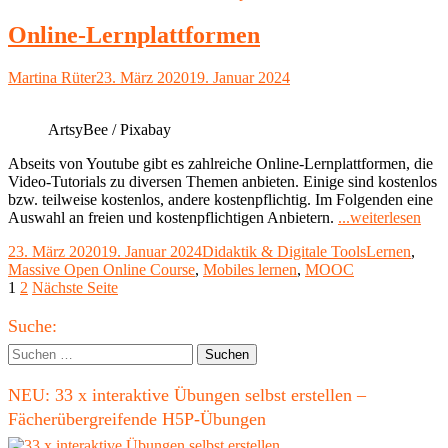
Course
–
Online-Lernplattformen
offenes
Lernen
Autor
Veröffentlicht
Martina Rüter
23. März 2020
19. Januar 2024
im
am
Netz"
ArtsyBee / Pixabay
Abseits von Youtube gibt es zahlreiche Online-Lernplattformen, die
Video-Tutorials zu diversen Themen anbieten. Einige sind kostenlos
bzw. teilweise kostenlos, andere kostenpflichtig. Im Folgenden eine
"Onl
Auswahl an freien und kostenpflichtigen Anbietern.
...weiterlesen
Lern
Veröffentlicht
Kategorien
Schlagwörte
23. März 2020
19. Januar 2024
Didaktik & Digitale Tools
Lernen
,
am
Massive Open Online Course
,
Mobiles lernen
,
MOOC
Seitennummerierung
Seite
Seite
1
2
Nächste Seite
der
Haupt-
Suche:
Beiträge
Seitenleiste
Suchen
nach:
NEU: 33 x interaktive Übungen selbst erstellen –
Fächerübergreifende H5P-Übungen