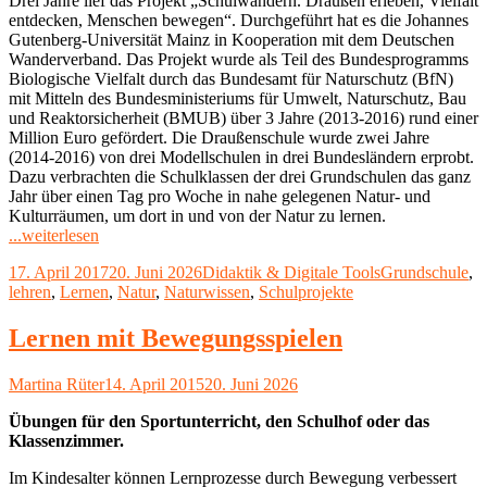
Drei Jahre lief das Projekt „Schulwandern. Draußen erleben, Vielfalt
entdecken, Menschen bewegen“. Durchgeführt hat es die Johannes
Gutenberg-Universität Mainz in Kooperation mit dem Deutschen
Wanderverband. Das Projekt wurde als Teil des Bundesprogramms
Biologische Vielfalt durch das Bundesamt für Naturschutz (BfN)
mit Mitteln des Bundesministeriums für Umwelt, Naturschutz, Bau
und Reaktorsicherheit (BMUB) über 3 Jahre (2013-2016) rund einer
Million Euro gefördert. Die Draußenschule wurde zwei Jahre
(2014-2016) von drei Modellschulen in drei Bundesländern erprobt.
Dazu verbrachten die Schulklassen der drei Grundschulen das ganz
Jahr über einen Tag pro Woche in nahe gelegenen Natur- und
Kulturräumen, um dort in und von der Natur zu lernen.
"Lernen
...weiterlesen
in
Veröffentlicht
Kategorien
Schlagwörter
17. April 2017
20. Juni 2026
Didaktik & Digitale Tools
Grundschule
,
und
am
lehren
,
Lernen
,
Natur
,
Naturwissen
,
Schulprojekte
von
der
Natur
Lernen mit Bewegungsspielen
–
Die
Autor
Veröffentlicht
Martina Rüter
14. April 2015
20. Juni 2026
Draußenschule
am
ist
Übungen für den Sportunterricht, den Schulhof oder das
mehr
Klassenzimmer.
als
ein
Im Kindesalter können Lernprozesse durch Bewegung verbessert