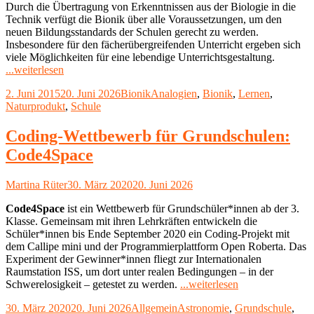
Durch die Übertragung von Erkenntnissen aus der Biologie in die
Technik verfügt die Bionik über alle Voraussetzungen, um den
neuen Bildungsstandards der Schulen gerecht zu werden.
Insbesondere für den fächerübergreifenden Unterricht ergeben sich
viele Möglichkeiten für eine lebendige Unterrichtsgestaltung.
"Bionik
...weiterlesen
in
Veröffentlicht
Kategorien
Schlagwörter
2. Juni 2015
20. Juni 2026
Bionik
Analogien
,
Bionik
,
Lernen
,
der
am
Naturprodukt
,
Schule
Schule"
Coding-Wettbewerb für Grundschulen:
Code4Space
Autor
Veröffentlicht
Martina Rüter
30. März 2020
20. Juni 2026
am
Code4Space
ist ein Wettbewerb für Grundschüler*innen ab der 3.
Klasse. Gemeinsam mit ihren Lehrkräften entwickeln die
Schüler*innen bis Ende September 2020 ein Coding-Projekt mit
dem Callipe mini und der Programmierplattform Open Roberta. Das
Experiment der Gewinner*innen fliegt zur Internationalen
Raumstation ISS, um dort unter realen Bedingungen – in der
"Coding-
Schwerelosigkeit – getestet zu werden.
...weiterlesen
Wettbewerb
Veröffentlicht
Kategorien
Schlagwörter
30. März 2020
20. Juni 2026
Allgemein
Astronomie
,
Grundschule
,
für