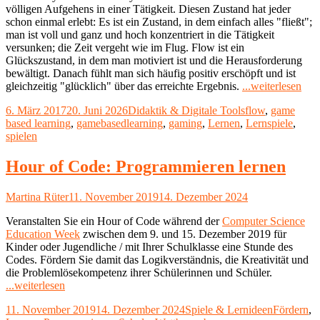
völligen Aufgehens in einer Tätigkeit. Diesen Zustand hat jeder
schon einmal erlebt: Es ist ein Zustand, in dem einfach alles "fließt";
man ist voll und ganz und hoch konzentriert in die Tätigkeit
versunken; die Zeit vergeht wie im Flug. Flow ist ein
Glückszustand, in dem man motiviert ist und die Herausforderung
bewältigt. Danach fühlt man sich häufig positiv erschöpft und ist
"Ga
gleichzeitig "glücklich" über das erreichte Ergebnis.
...weiterlesen
bas
Veröffentlicht
Kategorien
Schlagwörter
6. März 2017
20. Juni 2026
Didaktik & Digitale Tools
flow
,
game
lear
am
based learning
,
gamebasedlearning
,
gaming
,
Lernen
,
Lernspiele
,
–
spielen
Spie
um
zu
Hour of Code: Programmieren lernen
Ler
Autor
Veröffentlicht
Martina Rüter
11. November 2019
14. Dezember 2024
am
Veranstalten Sie ein Hour of Code während der
Computer Science
Education Week
zwischen dem 9. und 15. Dezember 2019 für
Kinder oder Jugendliche / mit Ihrer Schulklasse eine Stunde des
Codes. Fördern Sie damit das Logikverständnis, die Kreativität und
die Problemlösekompetenz ihrer Schülerinnen und Schüler.
"Hour
...weiterlesen
of
Veröffentlicht
Kategorien
Schlagwör
11. November 2019
14. Dezember 2024
Spiele & Lernideen
Fördern
,
Code: