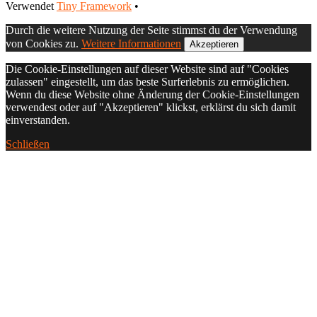
Footer
Verwendet
Tiny Framework
•
Inhalt
Durch die weitere Nutzung der Seite stimmst du der Verwendung
von Cookies zu.
Weitere Informationen
Akzeptieren
Die Cookie-Einstellungen auf dieser Website sind auf "Cookies
zulassen" eingestellt, um das beste Surferlebnis zu ermöglichen.
Wenn du diese Website ohne Änderung der Cookie-Einstellungen
verwendest oder auf "Akzeptieren" klickst, erklärst du sich damit
einverstanden.
Schließen