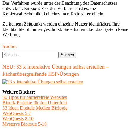
Das Verfahren wurde unter der Beachtung des Datenschutzes
entwickelt. Einziges Ziel des Verfahrens ist es, die
Kopierwahrscheinlichkeit einzelner Texte zu ermitteln.
Zu keinem Zeitpunkt werden einzelne Nutzer identifiziert. Ihre
Identität bleibt immer geschützt. Sie erhalten über das System keine
Werbung.
Haupt-
Suche:
Seitenleiste
Suchen
nach:
NEU: 33 x interaktive Übungen selbst erstellen –
Fächerübergreifende H5P-Übungen
Weitere Bücher:
50 Tipps für barrierefreie Websites
Bionik-Projekte für den Unterricht
33 Ideen Digitale Medien Biologie
WebQuests 5-7
WebQuests 8-10
Mysterys Biologie 5-10