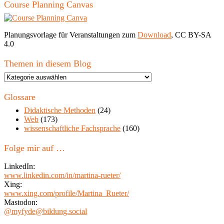
Course Planning Canvas
Planungsvorlage für Veranstaltungen zum
Download
, CC BY-SA
4.0
Themen in diesem Blog
Themen
in
diesem
Glossare
Blog
Didaktische Methoden
(24)
Web
(173)
wissenschaftliche Fachsprache
(160)
Folge mir auf …
LinkedIn:
www.linkedin.com/in/martina-rueter/
Xing:
www.xing.com/profile/Martina_Rueter/
Mastodon:
@myfyde@bildung.social