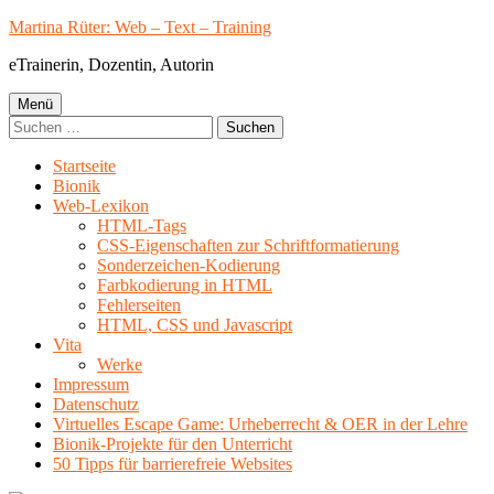
Springe
Martina Rüter: Web – Text – Training
zum
eTrainerin, Dozentin, Autorin
Inhalt
Primäres
Menü
Suchen
Menü
nach:
Startseite
Bionik
Web-Lexikon
HTML-Tags
CSS-Eigenschaften zur Schriftformatierung
Sonderzeichen-Kodierung
Farbkodierung in HTML
Fehlerseiten
HTML, CSS und Javascript
Vita
Werke
Impressum
Datenschutz
Virtuelles Escape Game: Urheberrecht & OER in der Lehre
Bionik-Projekte für den Unterricht
50 Tipps für barrierefreie Websites