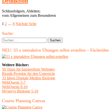
Deduktion
Schlussfolgern, Ableiten;
vom Allgemeinen zum Besonderen
Seitennummerierung
Seite
Seite
Seite
1
2
…
8
Nächste Seite
der
Haupt-
Suche:
Beiträge
Seitenleiste
Suchen
nach:
NEU: 33 x interaktive Übungen selbst erstellen – Fächerü
Weitere Bücher:
50 Tipps für barrierefreie Websites
Bionik-Projekte für den Unterricht
33 Ideen Digitale Medien Biologie
WebQuests 5-7
WebQuests 8-10
Mysterys Biologie 5-10
Course Planning Canvas