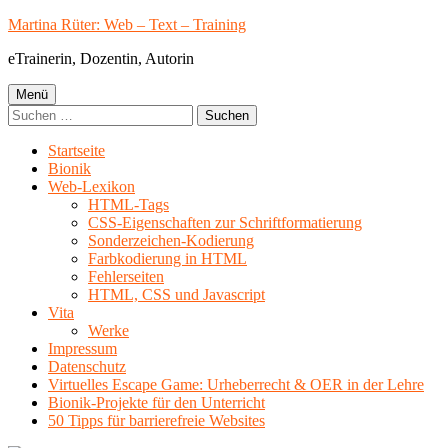
Springe
Martina Rüter: Web – Text – Training
zum
eTrainerin, Dozentin, Autorin
Inhalt
Primäres
Menü
Suchen
Menü
nach:
Startseite
Bionik
Web-Lexikon
HTML-Tags
CSS-Eigenschaften zur Schriftformatierung
Sonderzeichen-Kodierung
Farbkodierung in HTML
Fehlerseiten
HTML, CSS und Javascript
Vita
Werke
Impressum
Datenschutz
Virtuelles Escape Game: Urheberrecht & OER in der Lehre
Bionik-Projekte für den Unterricht
50 Tipps für barrierefreie Websites