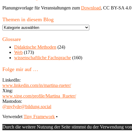
Planungsvorlage für Veranstaltungen zum
Download
, CC BY-SA 4.0
Themen in diesem Blog
Themen
in
diesem
Glossare
Blog
Didaktische Methoden
(24)
Web
(173)
wissenschaftliche Fachsprache
(160)
Folge mir auf …
LinkedIn:
www.linkedin.com/in/martina-rueter/
Xing:
www.xing.com/profile/Martina_Rueter/
Mastodon:
@myfyde@bildung.social
Footer
Verwendet
Tiny Framework
•
Inhalt
Durch die weitere Nutzung der Seite stimmst du der Verwendung vo