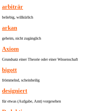
ar­bi­t­rär
beliebig, willkürlich
arkan
geheim, nicht zugänglich
Axiom
Grundsatz einer Theorie oder einer Wissenschaft
bi­gott
frömmelnd, scheinheilig
de­si­g­niert
für etwas (Aufgabe, Amt) vorgesehen