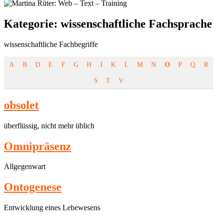
Kategorie:
wissenschaftliche Fachsprache
wissenschaftliche Fachbegriffe
A
B
D
E
F
G
H
I
K
L
M
N
O
P
Q
R
S
T
V
obsolet
überflüssig, nicht mehr üblich
Omnipräsenz
Allgegenwart
Ontogenese
Entwicklung eines Lebewesens