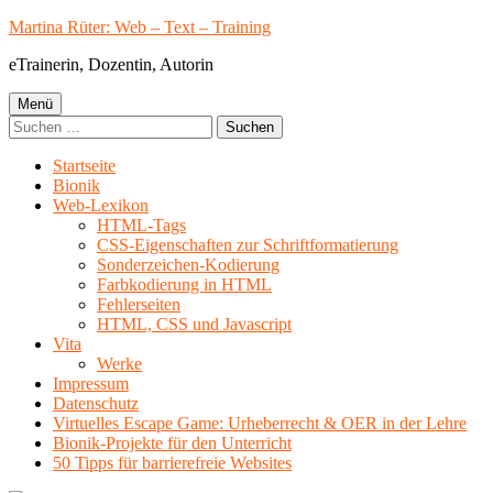
Springe
Martina Rüter: Web – Text – Training
zum
eTrainerin, Dozentin, Autorin
Inhalt
Primäres
Menü
Suchen
Menü
nach:
Startseite
Bionik
Web-Lexikon
HTML-Tags
CSS-Eigenschaften zur Schriftformatierung
Sonderzeichen-Kodierung
Farbkodierung in HTML
Fehlerseiten
HTML, CSS und Javascript
Vita
Werke
Impressum
Datenschutz
Virtuelles Escape Game: Urheberrecht & OER in der Lehre
Bionik-Projekte für den Unterricht
50 Tipps für barrierefreie Websites