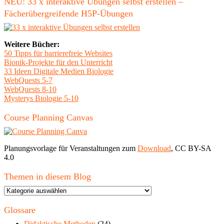
NEU: 33 x interaktive Übungen selbst erstellen –
Fächerübergreifende H5P-Übungen
Weitere Bücher:
50 Tipps für barrierefreie Websites
Bionik-Projekte für den Unterricht
33 Ideen Digitale Medien Biologie
WebQuests 5-7
WebQuests 8-10
Mysterys Biologie 5-10
Course Planning Canvas
Planungsvorlage für Veranstaltungen zum
Download
, CC BY-SA
4.0
Themen in diesem Blog
Themen
in
diesem
Glossare
Blog
Didaktische Methoden
(24)