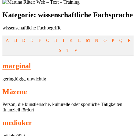
Kategorie:
wissenschaftliche Fachsprache
wissenschaftliche Fachbegriffe
A
B
D
E
F
G
H
I
K
L
M
N
O
P
Q
R
S
T
V
marginal
geringfügig, unwichtig
Mäzene
Person, die künstlerische, kulturelle oder sportliche Tätigkeiten
finanziell fördert
me­di­o­ker
mittelmäßig