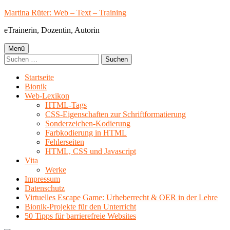
Springe
Martina Rüter: Web – Text – Training
zum
eTrainerin, Dozentin, Autorin
Inhalt
Primäres
Menü
Suchen
Menü
nach:
Startseite
Bionik
Web-Lexikon
HTML-Tags
CSS-Eigenschaften zur Schriftformatierung
Sonderzeichen-Kodierung
Farbkodierung in HTML
Fehlerseiten
HTML, CSS und Javascript
Vita
Werke
Impressum
Datenschutz
Virtuelles Escape Game: Urheberrecht & OER in der Lehre
Bionik-Projekte für den Unterricht
50 Tipps für barrierefreie Websites