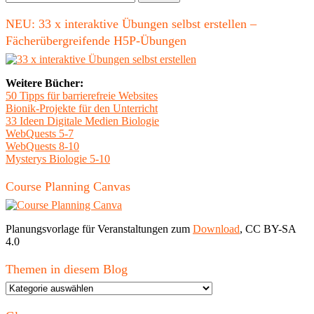
nach:
NEU: 33 x interaktive Übungen selbst erstellen –
Fächerübergreifende H5P-Übungen
Weitere Bücher:
50 Tipps für barrierefreie Websites
Bionik-Projekte für den Unterricht
33 Ideen Digitale Medien Biologie
WebQuests 5-7
WebQuests 8-10
Mysterys Biologie 5-10
Course Planning Canvas
Planungsvorlage für Veranstaltungen zum
Download
, CC BY-SA
4.0
Themen in diesem Blog
Themen
in
diesem