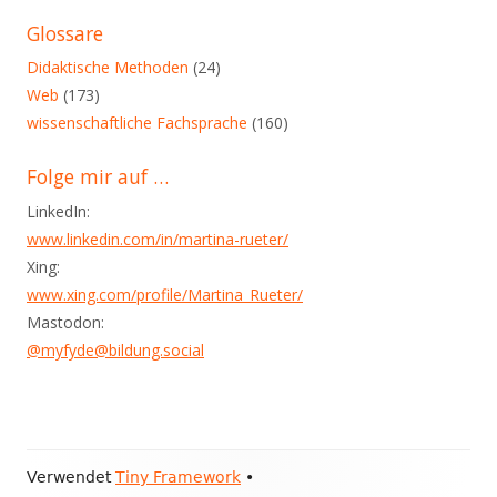
diesem
Glossare
Blog
Didaktische Methoden
(24)
Web
(173)
wissenschaftliche Fachsprache
(160)
Folge mir auf …
LinkedIn:
www.linkedin.com/in/martina-rueter/
Xing:
www.xing.com/profile/Martina_Rueter/
Mastodon:
@myfyde@bildung.social
Footer
Verwendet
Tiny Framework
•