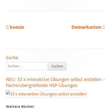
Vorheriger
Nächster
konzis
Demarkation
Beitragsnavigation
Beitrag:
Beitrag
Suche:
Haupt-
Suchen
Seitenleiste
nach:
NEU: 33 x interaktive Übungen selbst erstellen –
Fächerübergreifende H5P-Übungen
Weitere Bücher: