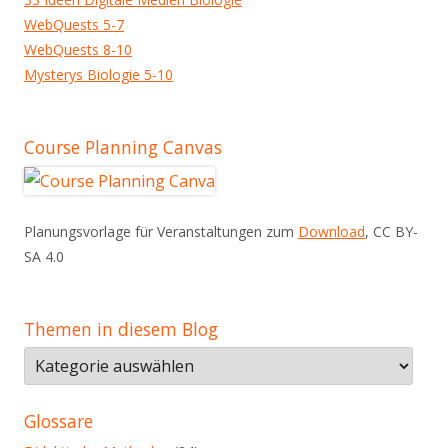
WebQuests 5-7
WebQuests 8-10
Mysterys Biologie 5-10
Course Planning Canvas
Planungsvorlage für Veranstaltungen zum
Download
, CC BY-
SA 4.0
Themen in diesem Blog
Themen
in
diesem
Glossare
Blog