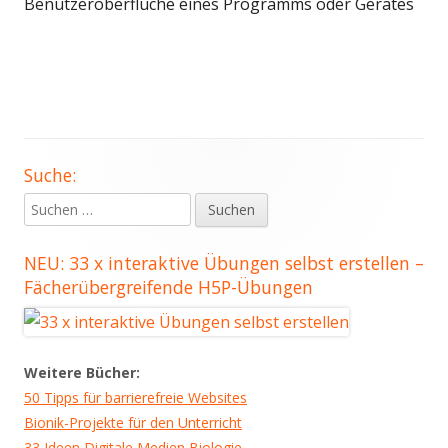
Benutzeroberflüche eines Programms oder Gerätes
Suche:
Haupt-
Suchen
Seitenleiste
nach:
NEU: 33 x interaktive Übungen selbst erstellen –
Fächerübergreifende H5P-Übungen
Weitere Bücher:
50 Tipps für barrierefreie Websites
Bionik-Projekte für den Unterricht
33 Ideen Digitale Medien Biologie