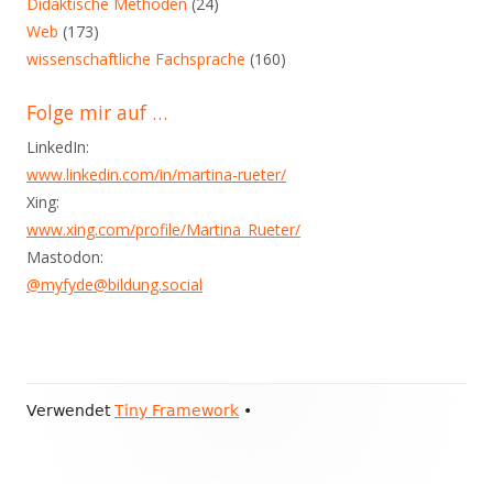
Didaktische Methoden
(24)
Web
(173)
wissenschaftliche Fachsprache
(160)
Folge mir auf …
LinkedIn:
www.linkedin.com/in/martina-rueter/
Xing:
www.xing.com/profile/Martina_Rueter/
Mastodon:
@myfyde@bildung.social
Footer
Verwendet
Tiny Framework
•
Inhalt