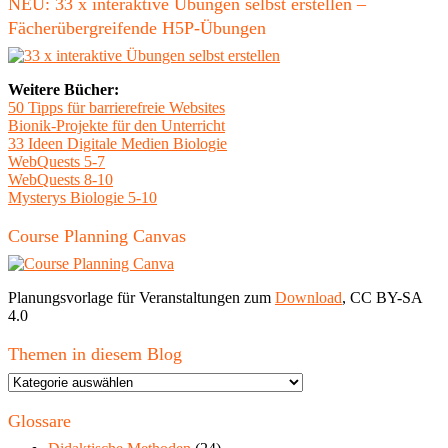
NEU: 33 x interaktive Übungen selbst erstellen –
Fächerübergreifende H5P-Übungen
Weitere Bücher:
50 Tipps für barrierefreie Websites
Bionik-Projekte für den Unterricht
33 Ideen Digitale Medien Biologie
WebQuests 5-7
WebQuests 8-10
Mysterys Biologie 5-10
Course Planning Canvas
Planungsvorlage für Veranstaltungen zum
Download
, CC BY-SA
4.0
Themen in diesem Blog
Themen
in
diesem
Glossare
Blog