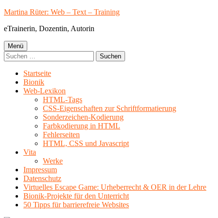
Springe
Martina Rüter: Web – Text – Training
zum
eTrainerin, Dozentin, Autorin
Inhalt
Primäres
Menü
Suchen
Menü
nach:
Startseite
Bionik
Web-Lexikon
HTML-Tags
CSS-Eigenschaften zur Schriftformatierung
Sonderzeichen-Kodierung
Farbkodierung in HTML
Fehlerseiten
HTML, CSS und Javascript
Vita
Werke
Impressum
Datenschutz
Virtuelles Escape Game: Urheberrecht & OER in der Lehre
Bionik-Projekte für den Unterricht
50 Tipps für barrierefreie Websites