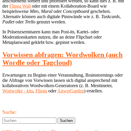
anschließend sortiert und priorisiert werden, so kann dies z. B. mit
der
Flinga Wall
oder mit einem Kollaboration-Board wie
beispielsweise
Miro
,
Mural
oder
Conceptboard
geschehen.
Alternativ können auch digitale Pinnwände wie z. B.
Taskcards
,
Padlet
oder
Trello
genutzt werden.
In Präsenzseminaren kann man Post-its, Kartei- oder
Moderationskarten nutzen, die an deine Flipchart oder
Metaplanwand geklebt bzw. gepinnt werden.
Vorwissen abfragen: Wordwolken (auch
Wordle oder Tagcloud)
Erwartungen zu Beginn einer Veranstaltung, Brainstormings oder
die Abfrage von Vorwissen lassen sich digital ansprechend mit
kollaborativen Wordwolken-Generatoren (z. B. Mentimeter,
Wortwolke - kits
,
Flinga
oder
AnwerGarden
) erstellen.
Haupt-
Suche:
Seitenleiste
Suchen
nach: