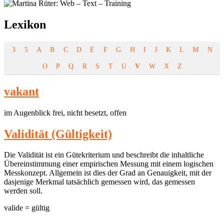
Lexikon
3
5
A
B
C
D
E
F
G
H
I
J
K
L
M
N
O
P
Q
R
S
T
U
V
W
X
Z
vakant
im Augenblick frei, nicht besetzt, offen
Validität (Gültigkeit)
Die Validität ist ein Gütekriterium und beschreibt die inhaltliche
Übereinstimmung einer empirischen Messung mit einem logischen
Messkonzept. Allgemein ist dies der Grad an Genauigkeit, mit der
dasjenige Merkmal tatsächlich gemessen wird, das gemessen
werden soll.
valide = gültig