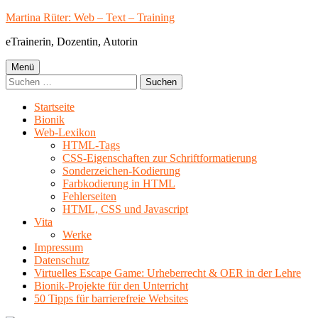
Springe
Martina Rüter: Web – Text – Training
zum
eTrainerin, Dozentin, Autorin
Inhalt
Primäres
Menü
Suchen
Menü
nach:
Startseite
Bionik
Web-Lexikon
HTML-Tags
CSS-Eigenschaften zur Schriftformatierung
Sonderzeichen-Kodierung
Farbkodierung in HTML
Fehlerseiten
HTML, CSS und Javascript
Vita
Werke
Impressum
Datenschutz
Virtuelles Escape Game: Urheberrecht & OER in der Lehre
Bionik-Projekte für den Unterricht
50 Tipps für barrierefreie Websites