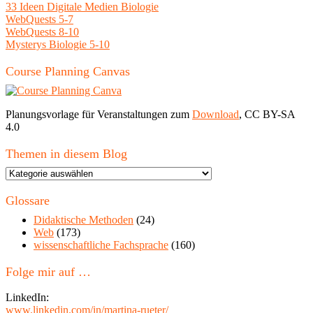
33 Ideen Digitale Medien Biologie
WebQuests 5-7
WebQuests 8-10
Mysterys Biologie 5-10
Course Planning Canvas
Planungsvorlage für Veranstaltungen zum
Download
, CC BY-SA
4.0
Themen in diesem Blog
Themen
in
diesem
Glossare
Blog
Didaktische Methoden
(24)
Web
(173)
wissenschaftliche Fachsprache
(160)
Folge mir auf …
LinkedIn:
www.linkedin.com/in/martina-rueter/