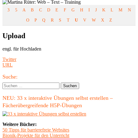
3
5
A
B
C
D
E
F
G
H
I
J
K
L
M
N
O
P
Q
R
S
T
U
V
W
X
Z
Upload
engl. für Hochladen
Beitragsnavigation
Vorheriger
Twitter
Beitrag:
Nächster
URL
Beitrag
Haupt-
Suche:
Seitenleiste
Suchen
nach:
NEU: 33 x interaktive Übungen selbst erstellen –
Fächerübergreifende H5P-Übungen
Weitere Bücher:
50 Tipps für barrierefreie Websites
Bionik-Projekte für den Unterricht