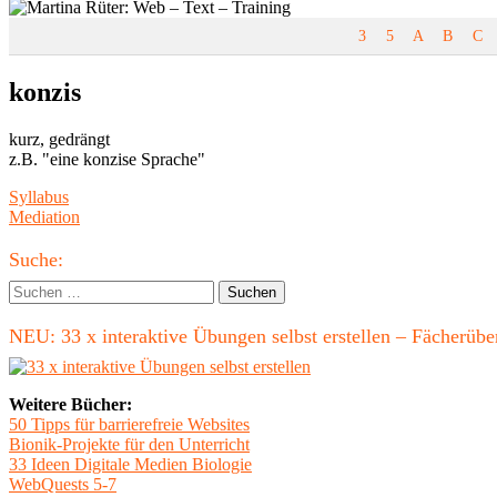
3
5
A
B
C
konzis
kurz, gedrängt
z.B. "eine konzise Sprache"
Beitragsnavigation
Vorheriger
Syllabus
Beitrag:
Nächster
Mediation
Beitrag
Haupt-
Suche:
Seitenleiste
Suchen
nach:
NEU: 33 x interaktive Übungen selbst erstellen – Fächerü
Weitere Bücher:
50 Tipps für barrierefreie Websites
Bionik-Projekte für den Unterricht
33 Ideen Digitale Medien Biologie
WebQuests 5-7