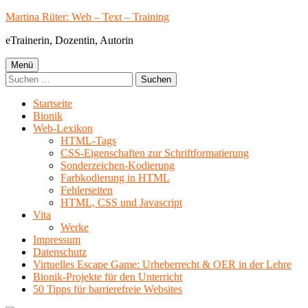
Springe
Martina Rüter: Web – Text – Training
zum
eTrainerin, Dozentin, Autorin
Inhalt
Primäres
Menü
Suchen
Menü
nach:
Startseite
Bionik
Web-Lexikon
HTML-Tags
CSS-Eigenschaften zur Schriftformatierung
Sonderzeichen-Kodierung
Farbkodierung in HTML
Fehlerseiten
HTML, CSS und Javascript
Vita
Werke
Impressum
Datenschutz
Virtuelles Escape Game: Urheberrecht & OER in der Lehre
Bionik-Projekte für den Unterricht
50 Tipps für barrierefreie Websites