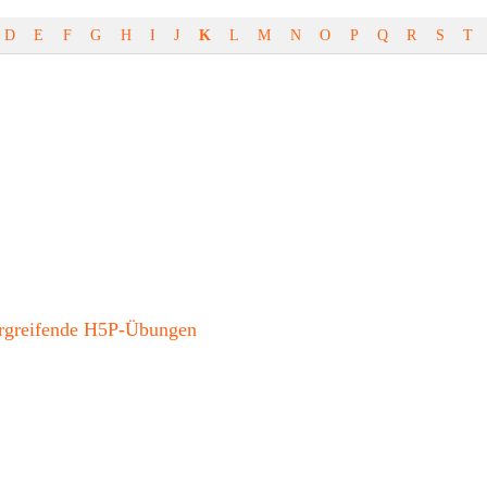
D
E
F
G
H
I
J
K
L
M
N
O
P
Q
R
S
T
bergreifende H5P-Übungen