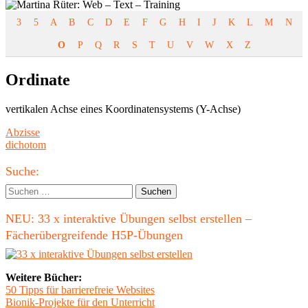
3
5
A
B
C
D
E
F
G
H
I
J
K
L
M
N
O
P
Q
R
S
T
U
V
W
X
Z
Ordinate
vertikalen Achse eines Koordinatensystems (Y-Achse)
Beitragsnavigation
Vorheriger
Abzisse
Beitrag:
Nächster
dichotom
Beitrag
Haupt-
Suche:
Seitenleiste
Suchen
nach:
NEU: 33 x interaktive Übungen selbst erstellen –
Fächerübergreifende H5P-Übungen
Weitere Bücher:
50 Tipps für barrierefreie Websites
Bionik-Projekte für den Unterricht