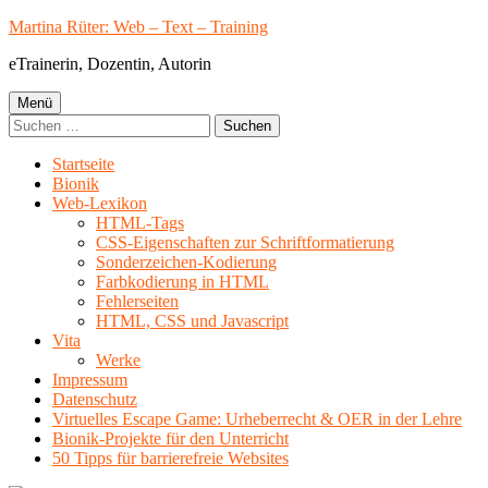
Springe
Martina Rüter: Web – Text – Training
zum
eTrainerin, Dozentin, Autorin
Inhalt
Primäres
Menü
Suchen
Menü
nach:
Startseite
Bionik
Web-Lexikon
HTML-Tags
CSS-Eigenschaften zur Schriftformatierung
Sonderzeichen-Kodierung
Farbkodierung in HTML
Fehlerseiten
HTML, CSS und Javascript
Vita
Werke
Impressum
Datenschutz
Virtuelles Escape Game: Urheberrecht & OER in der Lehre
Bionik-Projekte für den Unterricht
50 Tipps für barrierefreie Websites