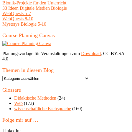
Bionik-Projekte für den Unterricht
33 Ideen Digitale Medien Biologie
WebQuests 5-7
WebQuests 8-10
Mysterys Biologie 5-10
Course Planning Canvas
Planungsvorlage für Veranstaltungen zum
Download
, CC BY-SA
4.0
Themen in diesem Blog
Themen
in
diesem
Glossare
Blog
Didaktische Methoden
(24)
Web
(173)
wissenschaftliche Fachsprache
(160)
Folge mir auf …
LinkedIn: