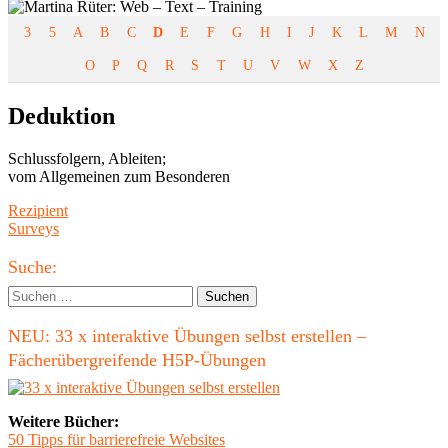
3
5
A
B
C
D
E
F
G
H
I
J
K
L
M
N
O
P
Q
R
S
T
U
V
W
X
Z
Deduktion
Schlussfolgern, Ableiten;
vom Allgemeinen zum Besonderen
Beitragsnavigation
Vorheriger
Rezipient
Beitrag:
Nächster
Surveys
Beitrag
Haupt-
Suche:
Seitenleiste
Suchen
nach:
NEU: 33 x interaktive Übungen selbst erstellen –
Fächerübergreifende H5P-Übungen
Weitere Bücher:
50 Tipps für barrierefreie Websites