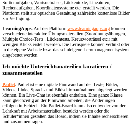
Sortieraufgaben, Wortsuchrätsel, Lückentexte, Lineaturen,
Rechenaufgaben, Koordinatensysteme etc. erstellt werden. Die
Plattform stellt zur optischen Gestaltung zahlreiche kostenlose Bilder
zur Verfügung.
LearningApps
: Auf der Plattform
www.learningapps.org
können
verschiedene interaktive Übungsmaterialien (Zuordnungsübungen,
Multiple Choice-Tests , Lückentests, Kreuzworträtsel etc.) mit
wenigen Klicks erstellt werden. Die Lernspiele können verlinkt oder
in die eigene Website bzw. das schuleigene Lernmanagementsystem
eingebettet werden.
Ich möchte Unterrichtsmaterilien kuratieren /
zusammenstellen
Padlet
: Padlet ist eine digitale Pinnwand auf der Texte, Bilder,
Videos, Links, Sprach- und Bildschirmaufnahmen abgelegt werden
können. Ein Live-Chat ist ebenfalls enthalten. Eine ganze Klasse
kann gleichzeitig an der Pinnwand arbeiten; die Änderungen
erfolgen in Echtzeit. Ein Padlet-Board kann also entweder von der
Lehrkraft mit Arbeitsmaterialien bestückt werden oder die
Schüler*innen gestalten das Board, indem sie Inhalte recherschieren
und zusammentragen.