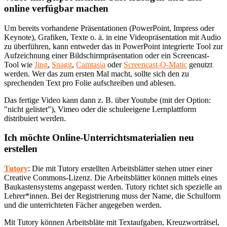
online verfügbar machen
Um bereits vorhandene Präsentationen (PowerPoint, Impress oder
Keynote), Grafiken, Texte o. ä. in eine Videopräsentation mit Audio
zu überführen, kann entweder das in PowerPoint integrierte Tool zur
Aufzeichnung einer Bildschirmpräsentation oder ein Screencast-
Tool wie
Jing
,
Snagit
,
Camtasia
oder
Screencast-O-Matic
genutzt
werden. Wer das zum ersten Mal macht, sollte sich den zu
sprechenden Text pro Folie aufschreiben und ablesen.
Das fertige Video kann dann z. B. über Youtube (mit der Option:
"nicht gelistet"), Vimeo oder die schuleeigene Lernplattform
distribuiert werden.
Ich möchte Online-Unterrichtsmaterialien neu
erstellen
Tutory
: Die mit Tutory erstellten Arbeitsblätter stehen utner einer
Creative Commons-Lizenz. Die Arbeitsblätter können mittels eines
Baukastensystems angepasst werden. Tutory richtet sich spezielle an
Lehrer*innen. Bei der Registrierung muss der Name, die Schulform
und die unterrichteten Fächer angegeben werden.
Mit Tutory können Arbeitsbläte mit Textaufgaben, Kreuzworträtsel,