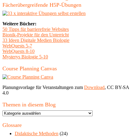
Fächerübergreifende H5P-Übungen
Weitere Bücher:
50 Tipps für barrierefreie Websites
Bionik-Projekte für den Unterricht
33 Ideen Digitale Medien Biologie
WebQuests 5-7
WebQuests 8-10
Mysterys Biologie 5-10
Course Planning Canvas
Planungsvorlage für Veranstaltungen zum
Download
, CC BY-SA
4.0
Themen in diesem Blog
Themen
in
diesem
Glossare
Blog
Didaktische Methoden
(24)