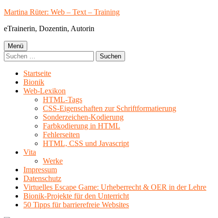
Springe
Martina Rüter: Web – Text – Training
zum
eTrainerin, Dozentin, Autorin
Inhalt
Primäres
Menü
Suchen
Menü
nach:
Startseite
Bionik
Web-Lexikon
HTML-Tags
CSS-Eigenschaften zur Schriftformatierung
Sonderzeichen-Kodierung
Farbkodierung in HTML
Fehlerseiten
HTML, CSS und Javascript
Vita
Werke
Impressum
Datenschutz
Virtuelles Escape Game: Urheberrecht & OER in der Lehre
Bionik-Projekte für den Unterricht
50 Tipps für barrierefreie Websites