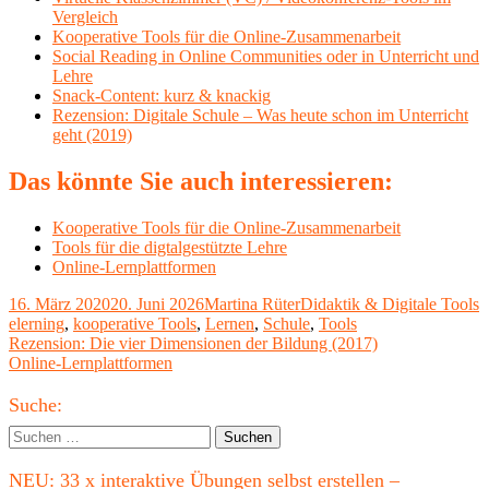
Vergleich
Kooperative Tools für die Online-Zusammenarbeit
Social Reading in Online Communities oder in Unterricht und
Lehre
Snack-Content: kurz & knackig
Rezension: Digitale Schule – Was heute schon im Unterricht
geht (2019)
Das könnte Sie auch interessieren:
Kooperative Tools für die Online-Zusammenarbeit
Tools für die digtalgestützte Lehre
Online-Lernplattformen
Veröffentlicht
Autor
Kategorien
S
16. März 2020
20. Juni 2026
Martina Rüter
Didaktik & Digitale Tools
am
elerning
,
kooperative Tools
,
Lernen
,
Schule
,
Tools
Beitragsnavigation
Vorheriger
Rezension: Die vier Dimensionen der Bildung (2017)
Beitrag:
Nächster
Online-Lernplattformen
Beitrag
Haupt-
Suche:
Seitenleiste
Suchen
nach:
NEU: 33 x interaktive Übungen selbst erstellen –