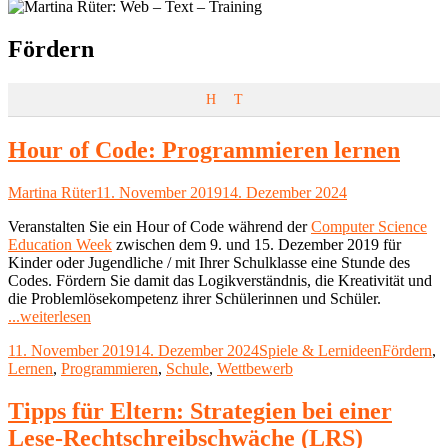
Schlagwort:
Fördern
H
T
Hour of Code: Programmieren lernen
Autor
Veröffentlicht
Martina Rüter
11. November 2019
14. Dezember 2024
am
Veranstalten Sie ein Hour of Code während der
Computer Science
Education Week
zwischen dem 9. und 15. Dezember 2019 für
Kinder oder Jugendliche / mit Ihrer Schulklasse eine Stunde des
Codes. Fördern Sie damit das Logikverständnis, die Kreativität und
die Problemlösekompetenz ihrer Schülerinnen und Schüler.
"Hour
...weiterlesen
of
Veröffentlicht
Kategorien
Schlagwör
11. November 2019
14. Dezember 2024
Spiele & Lernideen
Fördern
,
Code:
am
Lernen
,
Programmieren
,
Schule
,
Wettbewerb
Programmieren
lernen"
Tipps für Eltern: Strategien bei einer
Lese-Rechtschreibschwäche (LRS)