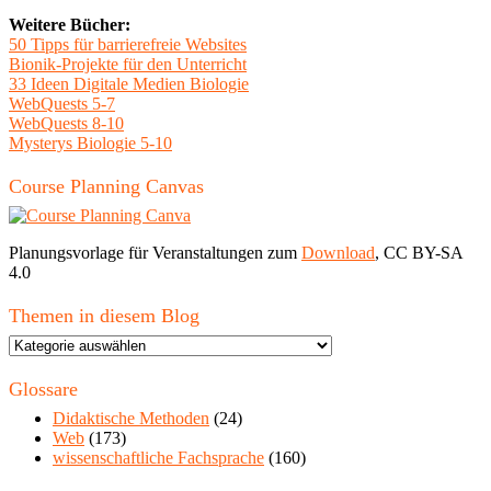
Weitere Bücher:
50 Tipps für barrierefreie Websites
Bionik-Projekte für den Unterricht
33 Ideen Digitale Medien Biologie
WebQuests 5-7
WebQuests 8-10
Mysterys Biologie 5-10
Course Planning Canvas
Planungsvorlage für Veranstaltungen zum
Download
, CC BY-SA
4.0
Themen in diesem Blog
Themen
in
diesem
Glossare
Blog
Didaktische Methoden
(24)
Web
(173)
wissenschaftliche Fachsprache
(160)