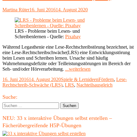
Autor
Veröffentlicht
Martina Rüter
16. Juni 2016
14. August 2020
am
LRS - Probleme beim Lesen- und
Schreibenlernen - Quelle:
Pixabay
Während Legasthenie eine Lese-Rechtschreibstörung bezeichnet, ist
eine Lese-Rechtschreibschwäche(LRS) eine Entwicklungsstörung
beim Lesen und Schreiben lernen. Ursache sind häufig
Wahrnehmungsdefizite oder Teilleistungsstörungen im Bereich der
"Tipps
Seh- und/oder Hörverarbeitung.
...weiterlesen
für
Veröffentlicht
Kategorien
Schlagwörter
16. Juni 2016
14. August 2020
Spiele & Lernideen
Fördern
,
Lese-
Eltern:
am
Rechtschreib-Schwäche (LRS)
,
LRS
,
Nachteilsausgleich
Strategien
bei
Haupt-
einer
Suche:
Lese-
Seitenleiste
Suchen
Rechtschreibschwäche
nach:
(LRS)"
NEU: 33 x interaktive Übungen selbst erstellen –
Fächerübergreifende H5P-Übungen