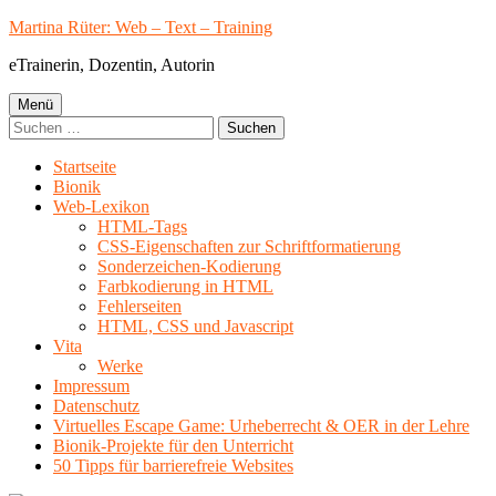
Springe
Martina Rüter: Web – Text – Training
zum
eTrainerin, Dozentin, Autorin
Inhalt
Primäres
Menü
Suchen
Menü
nach:
Startseite
Bionik
Web-Lexikon
HTML-Tags
CSS-Eigenschaften zur Schriftformatierung
Sonderzeichen-Kodierung
Farbkodierung in HTML
Fehlerseiten
HTML, CSS und Javascript
Vita
Werke
Impressum
Datenschutz
Virtuelles Escape Game: Urheberrecht & OER in der Lehre
Bionik-Projekte für den Unterricht
50 Tipps für barrierefreie Websites