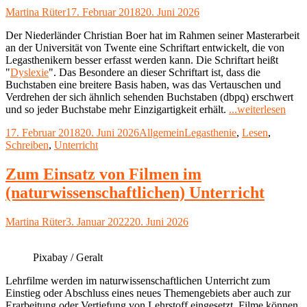
Autor
Veröffentlicht
Martina Rüter
17. Februar 2018
20. Juni 2026
am
Der Niederländer Christian Boer hat im Rahmen seiner Masterarbeit
an der Universität von Twente eine Schriftart entwickelt, die von
Legasthenikern besser erfasst werden kann. Die Schriftart heißt
"
Dyslexie
". Das Besondere an dieser Schriftart ist, dass die
Buchstaben eine breitere Basis haben, was das Vertauschen und
Verdrehen der sich ähnlich sehenden Buchstaben (dbpq) erschwert
"Upd
und so jeder Buchstabe mehr Einzigartigkeit erhält.
...weiterlesen
Spezi
Veröffentlicht
Kategorien
Schlagwörter
17. Februar 2018
20. Juni 2026
Allgemein
Legasthenie
,
Lesen
,
Schri
am
Schreiben
,
Unterricht
für
Lega
Zum Einsatz von Filmen im
(naturwissenschaftlichen) Unterricht
Autor
Veröffentlicht
Martina Rüter
3. Januar 2022
20. Juni 2026
am
Pixabay / Geralt
Lehrfilme werden im naturwissenschaftlichen Unterricht zum
Einstieg oder Abschluss eines neues Themengebiets aber auch zur
Erarbeitung oder Vertiefung von Lehrstoff eingesetzt. Filme können