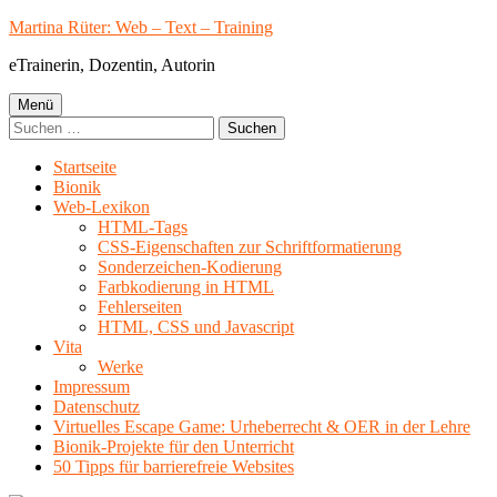
Springe
Martina Rüter: Web – Text – Training
zum
eTrainerin, Dozentin, Autorin
Inhalt
Primäres
Menü
Suchen
Menü
nach:
Startseite
Bionik
Web-Lexikon
HTML-Tags
CSS-Eigenschaften zur Schriftformatierung
Sonderzeichen-Kodierung
Farbkodierung in HTML
Fehlerseiten
HTML, CSS und Javascript
Vita
Werke
Impressum
Datenschutz
Virtuelles Escape Game: Urheberrecht & OER in der Lehre
Bionik-Projekte für den Unterricht
50 Tipps für barrierefreie Websites