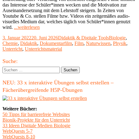
das Interesse der Schüler*innen wecken und die Motivation zur
Auseinandersetzung mit dem Lehrstoff steigern. In Zeiten von
Youtube & Co. stellen Filme bzw. Videos ein zeitgemäßes audio-
visuelles Medium dar, welches täglich von Schüler*innen genutzt
"Zum
wird.
...weiterlesen
Einsatz
Veröffentlicht
Kategorien
Schlagwörter
3. Januar 2022
20. Juni 2026
Didaktik & Digitale Tools
Biologie
,
von
am
Chemie
,
Didaktik
,
Dokumentarfilm
,
Film
,
Naturwissen
,
Physik
,
Filmen
Unterricht
,
Unterrichtsmaterial
im
(naturwissenschaftlichen)
Haupt-
Unterricht"
Suche:
Seitenleiste
Suchen
nach:
NEU: 33 x interaktive Übungen selbst erstellen –
Fächerübergreifende H5P-Übungen
Weitere Bücher:
50 Tipps für barrierefreie Websites
Bionik-Projekte für den Unterricht
33 Ideen Digitale Medien Biologie
WebQuests 5-7
WebQuests 8-10