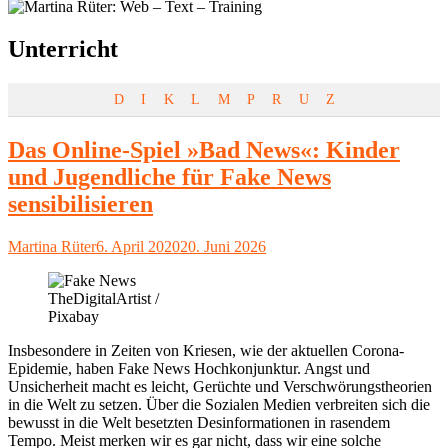
Schlagwort:
Unterricht
D
I
K
L
M
P
R
U
Z
Das Online-Spiel »Bad News«: Kinder
und Jugendliche für Fake News
sensibilisieren
Autor
Veröffentlicht
Martina Rüter
6. April 2020
20. Juni 2026
am
TheDigitalArtist /
Pixabay
Insbesondere in Zeiten von Kriesen, wie der aktuellen Corona-
Epidemie, haben Fake News Hochkonjunktur. Angst und
Unsicherheit macht es leicht, Gerüchte und Verschwörungstheorien
in die Welt zu setzen. Über die Sozialen Medien verbreiten sich die
bewusst in die Welt besetzten Desinformationen in rasendem
Tempo. Meist merken wir es gar nicht, dass wir eine solche