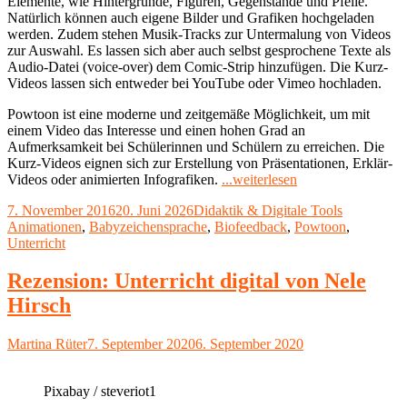
Elemente, wie Hintergründe, Figuren, Gegenstände und Pfeile.
Natürlich können auch eigene Bilder und Grafiken hochgeladen
werden. Zudem stehen Musik-Tracks zur Untermalung von Videos
zur Auswahl. Es lassen sich aber auch selbst gesprochene Texte als
Audio-Datei (voice-over) dem Comic-Strip hinzufügen. Die Kurz-
Videos lassen sich entweder bei YouTube oder Vimeo hochladen.
Powtoon ist eine moderne und zeitgemäße Möglichkeit, um mit
einem Video das Interesse und einen hohen Grad an
Aufmerksamkeit bei Schülerinnen und Schülern zu erreichen. Die
Kurz-Videos eignen sich zur Erstellung von Präsentationen, Erklär-
"Powtoon
Videos oder animierten Infografiken.
...weiterlesen
im
Veröffentlicht
Kategorien
Schlagwört
7. November 2016
20. Juni 2026
Didaktik & Digitale Tools
Unterricht"
am
Animationen
,
Babyzeichensprache
,
Biofeedback
,
Powtoon
,
Unterricht
Rezension: Unterricht digital von Nele
Hirsch
Autor
Veröffentlicht
Martina Rüter
7. September 2020
6. September 2020
am
Pixabay / steveriot1