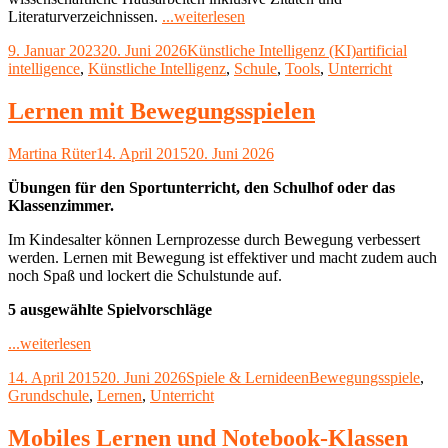
"Künstliche
Literaturverzeichnissen.
...weiterlesen
Intelligenz
Veröffentlicht
Kategorien
Schlagwörter
9. Januar 2023
20. Juni 2026
Künstliche Intelligenz (KI)
artificial
(KI)
am
intelligence
,
Künstliche Intelligenz
,
Schule
,
Tools
,
Unterricht
in
der
(digitalen)
Lernen mit Bewegungsspielen
Lehre"
Autor
Veröffentlicht
Martina Rüter
14. April 2015
20. Juni 2026
am
Übungen für den Sportunterricht, den Schulhof oder das
Klassenzimmer.
Im Kindesalter können Lernprozesse durch Bewegung verbessert
werden. Lernen mit Bewegung ist effektiver und macht zudem auch
noch Spaß und lockert die Schulstunde auf.
5 ausgewählte Spielvorschläge
"Lernen
...weiterlesen
mit
Veröffentlicht
Kategorien
Schlagwörter
14. April 2015
20. Juni 2026
Spiele & Lernideen
Bewegungsspiele
,
Bewegungsspielen"
am
Grundschule
,
Lernen
,
Unterricht
Mobiles Lernen und Notebook-Klassen