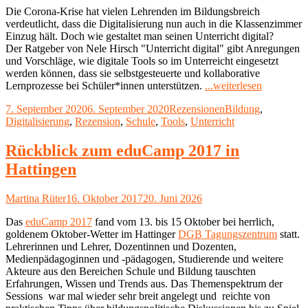
Die Corona-Krise hat vielen Lehrenden im Bildungsbreich
verdeutlicht, dass die Digitalisierung nun auch in die Klassenzimmer
Einzug hält. Doch wie gestaltet man seinen Unterricht digital?
Der Ratgeber von Nele Hirsch "Unterricht digital" gibt Anregungen
und Vorschläge, wie digitale Tools so im Unterreicht eingesetzt
werden können, dass sie selbstgesteuerte und kollaborative
"Rezensio
Lernprozesse bei Schüler*innen unterstützen.
...weiterlesen
Unterricht
Veröffentlicht
Kategorien
Schlagwörter
7. September 2020
6. September 2020
Rezensionen
Bildung
,
digital
am
Digitalisierung
,
Rezension
,
Schule
,
Tools
,
Unterricht
von
Nele
Hirsch"
Rückblick zum eduCamp 2017 in
Hattingen
Autor
Veröffentlicht
Martina Rüter
16. Oktober 2017
20. Juni 2026
am
Das
eduCamp 2017
fand vom 13. bis 15 Oktober bei herrlich,
goldenem Oktober-Wetter im Hattinger
DGB Tagungszentrum
statt.
Lehrerinnen und Lehrer, Dozentinnen und Dozenten,
Medienpädagoginnen und -pädagogen, Studierende und weitere
Akteure aus den Bereichen Schule und Bildung tauschten
Erfahrungen, Wissen und Trends aus. Das Themenspektrum der
Sessions war mal wieder sehr breit angelegt und reichte von