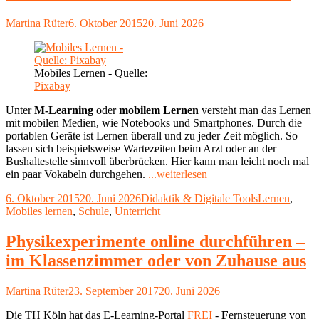
Autor
Veröffentlicht
Martina Rüter
6. Oktober 2015
20. Juni 2026
am
Mobiles Lernen - Quelle:
Pixabay
Unter
M-Learning
oder
mobilem Lernen
versteht man das Lernen
mit mobilen Medien, wie Notebooks und Smartphones. Durch die
portablen Geräte ist Lernen überall und zu jeder Zeit möglich. So
lassen sich beispielsweise Wartezeiten beim Arzt oder an der
Bushaltestelle sinnvoll überbrücken. Hier kann man leicht noch mal
"Mobiles
ein paar Vokabeln durchgehen.
...weiterlesen
Lernen
Veröffentlicht
Kategorien
Schlagwörter
6. Oktober 2015
20. Juni 2026
Didaktik & Digitale Tools
Lernen
,
und
am
Mobiles lernen
,
Schule
,
Unterricht
Notebook-
Klassen"
Physikexperimente online durchführen –
im Klassenzimmer oder von Zuhause aus
Autor
Veröffentlicht
Martina Rüter
23. September 2017
20. Juni 2026
am
Die TH Köln hat das E-Learning-Portal
FREI
-
F
ernsteuerung von