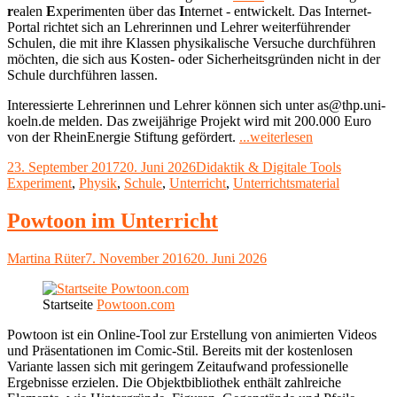
r
ealen
E
xperimenten über das
I
nternet - entwickelt. Das Internet-
Portal richtet sich an Lehrerinnen und Lehrer weiterführender
Schulen, die mit ihre Klassen physikalische Versuche durchführen
möchten, die sich aus Kosten- oder Sicherheitsgründen nicht in der
Schule durchführen lassen.
Interessierte Lehrerinnen und Lehrer können sich unter as@thp.uni-
koeln.de melden. Das zweijährige Projekt wird mit 200.000 Euro
"Physikexperi
von der RheinEnergie Stiftung gefördert.
...weiterlesen
online
Veröffentlicht
Kategorien
Schlagwör
23. September 2017
20. Juni 2026
Didaktik & Digitale Tools
durchführen
am
Experiment
,
Physik
,
Schule
,
Unterricht
,
Unterrichtsmaterial
–
im
Klassenzimme
Powtoon im Unterricht
oder
von
Autor
Veröffentlicht
Martina Rüter
7. November 2016
20. Juni 2026
Zuhause
am
aus"
Startseite
Powtoon.com
Powtoon ist ein Online-Tool zur Erstellung von animierten Videos
und Präsentationen im Comic-Stil. Bereits mit der kostenlosen
Variante lassen sich mit geringem Zeitaufwand professionelle
Ergebnisse erzielen. Die Objektbibliothek enthält zahlreiche