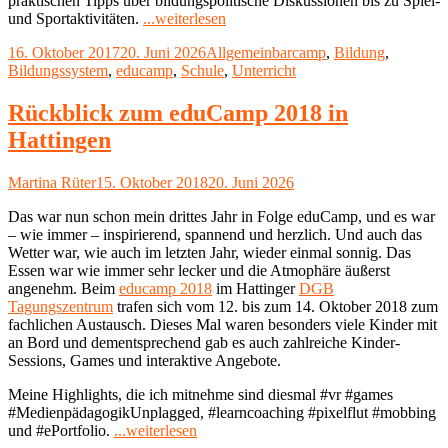
praktischen Tipps über bildungspolitische Diskussionen bis zu Spiel-
"Rückblick
und Sportaktivitäten.
...weiterlesen
zum
Veröffentlicht
Kategorien
Schlagwörter
16. Oktober 2017
20. Juni 2026
Allgemein
barcamp
,
Bildung
,
eduCamp
am
Bildungssystem
,
educamp
,
Schule
,
Unterricht
2017
in
Hattingen"
Rückblick zum eduCamp 2018 in
Hattingen
Autor
Veröffentlicht
Martina Rüter
15. Oktober 2018
20. Juni 2026
am
Das war nun schon mein drittes Jahr in Folge eduCamp, und es war
– wie immer – inspirierend, spannend und herzlich. Und auch das
Wetter war, wie auch im letzten Jahr, wieder einmal sonnig. Das
Essen war wie immer sehr lecker und die Atmophäre äußerst
angenehm. Beim
educamp 2018
im Hattinger
DGB
Tagungszentrum
trafen sich vom 12. bis zum 14. Oktober 2018 zum
fachlichen Austausch. Dieses Mal waren besonders viele Kinder mit
an Bord und dementsprechend gab es auch zahlreiche Kinder-
Sessions, Games und interaktive Angebote.
Meine Highlights, die ich mitnehme sind diesmal #vr #games
#MedienpädagogikUnplagged, #learncoaching #pixelflut #mobbing
"Rückblick
und #ePortfolio.
...weiterlesen
zum