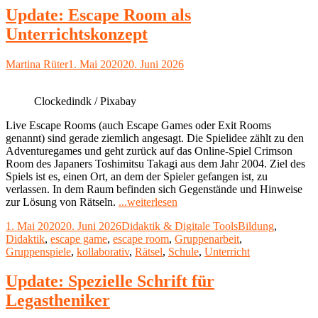
Update: Escape Room als
Unterrichtskonzept
Autor
Veröffentlicht
Martina Rüter
1. Mai 2020
20. Juni 2026
am
Clockedindk / Pixabay
Live Escape Rooms (auch Escape Games oder Exit Rooms
genannt) sind gerade ziemlich angesagt. Die Spielidee zählt zu den
Adventuregames und geht zurück auf das Online-Spiel Crimson
Room des Japaners Toshimitsu Takagi aus dem Jahr 2004. Ziel des
Spiels ist es, einen Ort, an dem der Spieler gefangen ist, zu
verlassen. In dem Raum befinden sich Gegenstände und Hinweise
"Update:
zur Lösung von Rätseln.
...weiterlesen
Escape
Veröffentlicht
Kategorien
Schlagwörter
1. Mai 2020
20. Juni 2026
Didaktik & Digitale Tools
Bildung
,
Room
am
Didaktik
,
escape game
,
escape room
,
Gruppenarbeit
,
als
Gruppenspiele
,
kollaborativ
,
Rätsel
,
Schule
,
Unterricht
Unterrichtskonzept"
Update: Spezielle Schrift für
Legastheniker