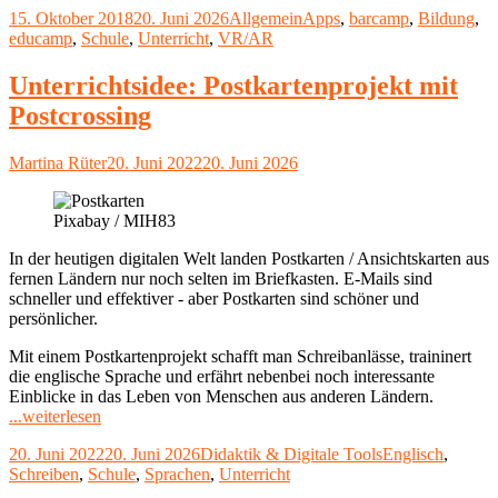
Veröffentlicht
Kategorien
Schlagwörter
15. Oktober 2018
20. Juni 2026
Allgemein
Apps
,
barcamp
,
Bildung
,
eduCamp
am
educamp
,
Schule
,
Unterricht
,
VR/AR
2018
in
Hattingen"
Unterrichtsidee: Postkartenprojekt mit
Postcrossing
Autor
Veröffentlicht
Martina Rüter
20. Juni 2022
20. Juni 2026
am
Pixabay / MIH83
In der heutigen digitalen Welt landen Postkarten / Ansichtskarten aus
fernen Ländern nur noch selten im Briefkasten. E-Mails sind
schneller und effektiver - aber Postkarten sind schöner und
persönlicher.
Mit einem Postkartenprojekt schafft man Schreibanlässe, traininert
die englische Sprache und erfährt nebenbei noch interessante
Einblicke in das Leben von Menschen aus anderen Ländern.
"Unterrichtsidee:
...weiterlesen
Postkartenprojekt
Veröffentlicht
Kategorien
Schlagwörter
20. Juni 2022
20. Juni 2026
Didaktik & Digitale Tools
Englisch
,
mit
am
Schreiben
,
Schule
,
Sprachen
,
Unterricht
Postcrossing"