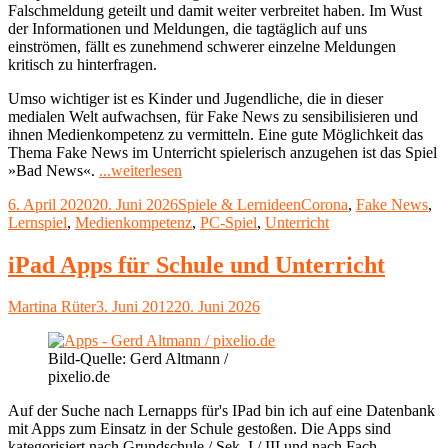
Falschmeldung geteilt und damit weiter verbreitet haben. Im Wust
der Informationen und Meldungen, die tagtäglich auf uns
einströmen, fällt es zunehmend schwerer einzelne Meldungen
kritisch zu hinterfragen.
Umso wichtiger ist es Kinder und Jugendliche, die in dieser
medialen Welt aufwachsen, für Fake News zu sensibilisieren und
ihnen Medienkompetenz zu vermitteln. Eine gute Möglichkeit das
Thema Fake News im Unterricht spielerisch anzugehen ist das Spiel
"Das
»Bad News«.
...weiterlesen
Online-
Veröffentlicht
Kategorien
Schlagwörter
6. April 2020
20. Juni 2026
Spiele & Lernideen
Corona
,
Fake News
,
Spiel
am
Lernspiel
,
Medienkompetenz
,
PC-Spiel
,
Unterricht
»Bad
News«:
Kinder
iPad Apps für Schule und Unterricht
und
Jugendliche
Autor
Veröffentlicht
Martina Rüter
3. Juni 2012
20. Juni 2026
für
am
Fake
News
Bild-Quelle: Gerd Altmann /
sensibilisieren"
pixelio.de
Auf der Suche nach Lernapps für's IPad bin ich auf eine Datenbank
mit Apps zum Einsatz in der Schule gestoßen. Die Apps sind
kategorisiert nach Grundschule / Sek. I / III und nach Fach