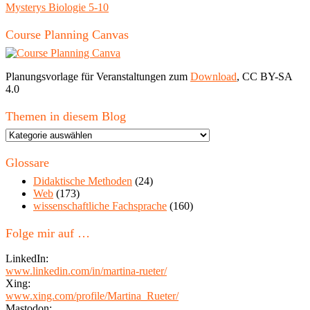
Mysterys Biologie 5-10
Course Planning Canvas
Planungsvorlage für Veranstaltungen zum
Download
, CC BY-SA
4.0
Themen in diesem Blog
Themen
in
diesem
Glossare
Blog
Didaktische Methoden
(24)
Web
(173)
wissenschaftliche Fachsprache
(160)
Folge mir auf …
LinkedIn:
www.linkedin.com/in/martina-rueter/
Xing:
www.xing.com/profile/Martina_Rueter/
Mastodon: