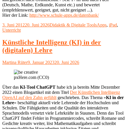
(Deutsch, Mathe, Erdkunde, Kunst etc.) und bewertet
(empfehlenswert, geeignet, gut, nicht geeignet ...).
Hier der Link:
http://www.schule-apps.de/datenbank/
Veröffentlicht
Kategorien
Schlagwörter
3. Juni 2012
20. Juni 2026
Didaktik & Digitale Tools
Apps
,
iPad
,
am
Unterricht
Künstliche Intelligenz (KI) in der
(digitalen) Lehre
Autor
Veröffentlicht
Martina Rüter
9. Januar 2023
20. Juni 2026
am
pxHere.com (CC0)
Über das
KI-Tool ChatGPT
habe ich ja bereits Mitte Dezember
2022 einen Blogartikel mit dem Titel
Der Künstlichen Intelligenz
OpenAI auf den Zahn gefühlt
geschrieben. Das Thema »
KI in der
Lehre
« beschäftigt aktuell viele Lehrende der Hochschulen und
Schulen. Die Fähigkeiten und die Qualität des interaktiven
Sprachmodells versetzt viele Lehrkräfte in Staunen. Denn das Tool
ChatGPT findet Fehler in Programmiercodes, schreibt Romane und
Gedichte kreativ weiter, löst Mathematikaufgaben und schreibt
wissenschaftliche Hausarbeiten inklusive Zitaten und