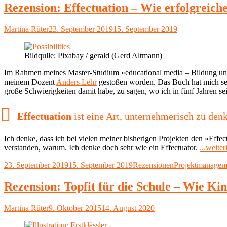
Was
Rezension: Effectuation – Wie erfolgreic
heute
schon
Autor
Veröffentlicht
Martina Rüter
23. September 2019
15. September 2019
im
am
Unterricht
geht
Bildqulle: Pixabay / gerald (Gerd Altmann)
(2019)"
Im Rahmen meines Master-Studium »educational media – Bildung und
meinem Dozent
Anders Lehr
gestoßen worden. Das Buch hat mich sehr
große Schwierigkeiten damit habe, zu sagen, wo ich in fünf Jahren se
Effectuation
ist eine Art, unternehmerisch zu den
Ich denke, dass ich bei vielen meiner bisherigen Projekten den »Eff
verstanden, warum. Ich denke doch sehr wie ein Effectuator.
...weiter
Veröffentlicht
Kategorien
Schlagwörter
23. September 2019
15. September 2019
Rezensionen
Projektmanagem
am
Rezension: Topfit für die Schule – Wie Ki
Autor
Veröffentlicht
Martina Rüter
9. Oktober 2015
14. August 2020
am