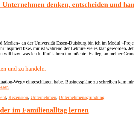
he Unternehmen denken, entscheiden und han
 Medien« an der Universität Essen-Duisburg bin ich im Modul »Proj
 inspiriert bzw. mir ist während der Lektüre vieles klar geworden. Je
in will bzw. was ich in fünf Jahren tun möchte. Es liegt an meiner Gru
ken und zu handeln.
ectuation-Weg« eingeschlagen habe. Businesspläne zu schreiben kam mi
"Rezension:
lesen
Effectuation
ent
,
Rezension
,
Unternehmen
,
Unternehmensgründung
–
Wie
erfolgreiche
nder im Familienalltag lernen
Unternehmen
denken,
entscheiden
und