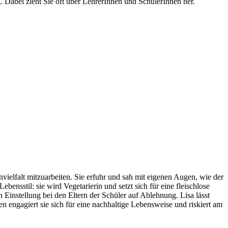
 Dabei zieht Sie oft über LehrerInnen und SchülerInnen her.
ielfalt mitzuarbeiten. Sie erfuhr und sah mit eigenen Augen, wie der
nsstil: sie wird Vegetarierin und setzt sich für eine fleischlose
 Einstellung bei den Eltern der Schüler auf Ablehnung. Lisa lässt
en engagiert sie sich für eine nachhaltige Lebensweise und riskiert am