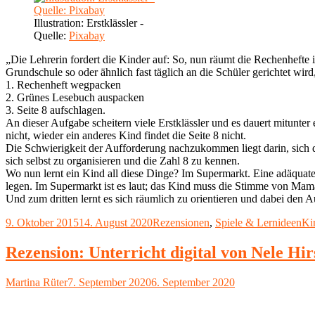
Illustration: Erstklässler -
Quelle:
Pixabay
„Die Lehrerin fordert die Kinder auf: So, nun räumt die Rechenhefte i
Grundschule so oder ähnlich fast täglich an die Schüler gerichtet wir
1. Rechenheft wegpacken
2. Grünes Lesebuch auspacken
3. Seite 8 aufschlagen.
An dieser Aufgabe scheitern viele Erstklässler und es dauert mitunter 
nicht, wieder ein anderes Kind findet die Seite 8 nicht.
Die Schwierigkeit der Aufforderung nachzukommen liegt darin, sich 
sich selbst zu organisieren und die Zahl 8 zu kennen.
Wo nun lernt ein Kind all diese Dinge? Im Supermarkt. Eine adäquate
legen. Im Supermarkt ist es laut; das Kind muss die Stimme von Mama
Und zum dritten lernt es sich räumlich zu orientieren und dabei den A
Veröffentlicht
Kategorien
Sc
9. Oktober 2015
14. August 2020
Rezensionen
,
Spiele & Lernideen
Ki
am
Rezension: Unterricht digital von Nele Hir
Autor
Veröffentlicht
Martina Rüter
7. September 2020
6. September 2020
am