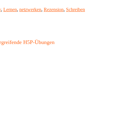
er
v
,
Lernen
,
netzwerken
,
Rezension
,
Schreiben
bergreifende H5P-Übungen