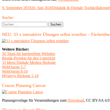
Working
Veröffentlicht
Kategorien
Schlagwört
9. September 2019
20. Juni 2026
Didaktik & Digitale Tools
kollaborati
Out
am
Loud
Haupt-
zum
Suche:
Learning
Seitenleiste
Suchen
Out
nach:
Loud"
NEU: 33 x interaktive Übungen selbst erstellen – Fächerü
Weitere Bücher:
50 Tipps für barrierefreie Websites
Bionik-Projekte für den Unterricht
33 Ideen Digitale Medien Biologie
WebQuests 5-7
WebQuests 8-10
Mysterys Biologie 5-10
Course Planning Canvas
Planungsvorlage für Veranstaltungen zum
Download
, CC BY-SA 4.0
Themen in diesem Blog