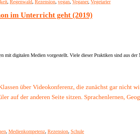
keit
,
Regenwald
,
Rezension
,
vegan
,
Veganer
,
Vegetarier
hon im Unterricht geht (2019)
n mit digitalen Medien vorgestellt. Viele dieser Praktiken sind aus de
assen über Videokonferenz, die zunächst gar nicht wis
üler auf der anderen Seite sitzen. Sprachenlernen, Geo
nen
,
Medienkompetenz
,
Rezension
,
Schule