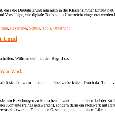
lernen"
, dass die Digitalisierung nun auch in die Klassenzimmer Einzug hält. 
d Vorschläge, wie digitale Tools so im Unterreicht eingesetzt werden k
erung
,
Rezension
,
Schule
,
Tools
,
Unterricht
t Loud
chaffen. Williams definiert den Begriff so:
 Your Work
Arbeit sichtbar zu machen und darüber zu berichten. Durch das Teilen v
e, um Beziehungen zu Menschen aufzubauen, die einem bei der Erreic
der Kontakte (reines netzwerken), sondern darin ein Netzwerk mit st
etwas zu erwarten. Die kleinen Gesten beginnen bei einem Like, eine