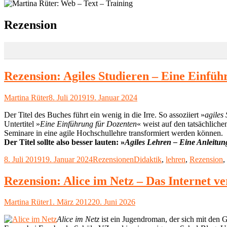
Schlagwort:
Rezension
Rezension: Agiles Studieren – Eine Einfüh
Autor
Veröffentlicht
Martina Rüter
8. Juli 2019
19. Januar 2024
am
Der Titel des Buches führt ein wenig in die Irre. So assoziiert »
agiles 
Untertitel »
Eine Einführung für Dozenten
« weist auf den tatsächlich
Seminare in eine agile Hochschullehre transformiert werden können.
Der Titel sollte also besser lauten: »
Agiles Lehren – Eine Anleitu
Veröffentlicht
Kategorien
Schlagwörter
8. Juli 2019
19. Januar 2024
Rezensionen
Didaktik
,
lehren
,
Rezension
,
am
Rezension: Alice im Netz – Das Internet ver
Autor
Veröffentlicht
Martina Rüter
1. März 2012
20. Juni 2026
am
Alice im Netz
ist ein Jugendroman, der sich mit den Ge