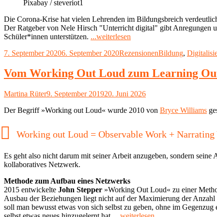
Pixabay / steveriot1
Die Corona-Krise hat vielen Lehrenden im Bildungsbreich verdeutlicht
Der Ratgeber von Nele Hirsch "Unterricht digital" gibt Anregungen un
"Rezension:
Schüler*innen unterstützen.
...weiterlesen
Unterricht
Veröffentlicht
Kategorien
Schlagwörter
7. September 2020
6. September 2020
Rezensionen
Bildung
,
Digitalisi
digital
am
von
Nele
Vom Working Out Loud zum Learning Ou
Hirsch"
Autor
Veröffentlicht
Martina Rüter
9. September 2019
20. Juni 2026
am
Der Begriff »Working out Loud« wurde 2010 von
Bryce Williams
ges
Working out Loud = Observable Work + Narrating
Es geht also nicht darum mit seiner Arbeit anzugeben, sondern seine 
kollaboratives Netzwerk.
Methode zum Aufbau eines Netzwerks
2015 entwickelte
John Stepper
»Working Out Loud« zu einer Method
Ausbau der Beziehungen liegt nicht auf der Maximierung der Anzahl 
soll man bewusst etwas von sich selbst zu geben, ohne im Gegenzug 
"Vom
selbst etwas neues hinzugelernt hat.
...weiterlesen