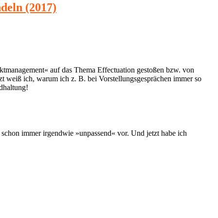
deln (2017)
ektmanagement« auf das Thema Effectuation gestoßen bzw. von
tzt weiß ich, warum ich z. B. bei Vorstellungsgesprächen immer so
ndhaltung!
r schon immer irgendwie »unpassend« vor. Und jetzt habe ich