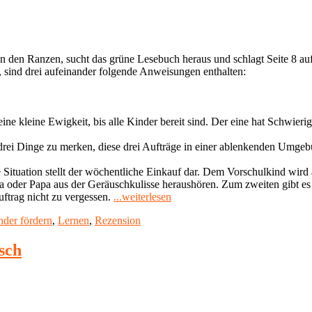
handeln
(2017)"
n den Ranzen, sucht das grüne Lesebuch heraus und schlagt Seite 8 auf.“
d, sind drei aufeinander folgende Anweisungen enthalten:
eine kleine Ewigkeit, bis alle Kinder bereit sind. Der eine hat Schwier
drei Dinge zu merken, diese drei Aufträge in einer ablenkenden Umge
 Situation stellt der wöchentliche Einkauf dar. Dem Vorschulkind wir
 oder Papa aus der Geräuschkulisse heraushören. Zum zweiten gibt es i
"Rezension:
uftrag nicht zu vergessen.
...weiterlesen
Topfit
hlagwörter
nder fördern
,
Lernen
,
Rezension
für
die
Schule
sch
–
Wie
Kinder
im
Familienalltag