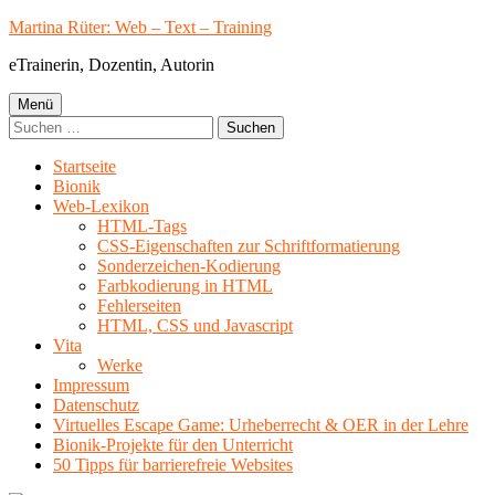
Springe
Martina Rüter: Web – Text – Training
zum
eTrainerin, Dozentin, Autorin
Inhalt
Primäres
Menü
Suchen
Menü
nach:
Startseite
Bionik
Web-Lexikon
HTML-Tags
CSS-Eigenschaften zur Schriftformatierung
Sonderzeichen-Kodierung
Farbkodierung in HTML
Fehlerseiten
HTML, CSS und Javascript
Vita
Werke
Impressum
Datenschutz
Virtuelles Escape Game: Urheberrecht & OER in der Lehre
Bionik-Projekte für den Unterricht
50 Tipps für barrierefreie Websites