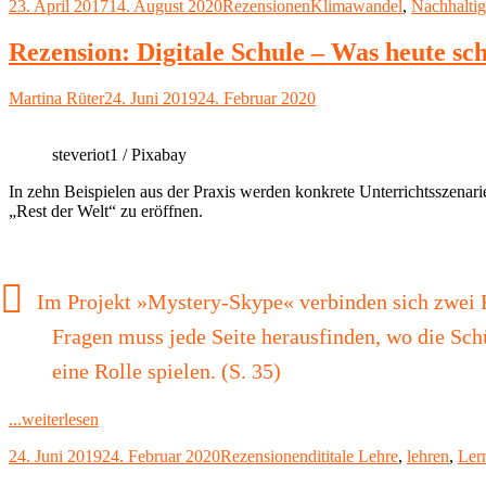
Veröffentlicht
Kategorien
Schlagwörter
23. April 2017
14. August 2020
Rezensionen
Klimawandel
,
Nachhaltig
Vegetarierinnen
am
von
Richard
Rezension: Digitale Schule – Was heute sc
Ulrich"
Autor
Veröffentlicht
Martina Rüter
24. Juni 2019
24. Februar 2020
am
steveriot1 / Pixabay
In zehn Beispielen aus der Praxis werden konkrete Unterrichtsszenarie
„Rest der Welt“ zu eröffnen.
Im Projekt »Mystery-Skype« verbinden sich zwei Kl
Fragen muss jede Seite herausfinden, wo die Sch
eine Rolle spielen. (S. 35)
"Rezension:
...weiterlesen
Digitale
Veröffentlicht
Kategorien
Schlagwörter
24. Juni 2019
24. Februar 2020
Rezensionen
dititale Lehre
,
lehren
,
Ler
Schule
am
–