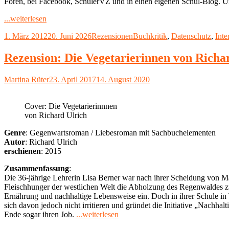
Foren, bei Facebook, SchülerVZ und in einen eigenen Schul-Blog. Un
"Rezension:
...weiterlesen
Alice
Veröffentlicht
Kategorien
Schlagwörter
1. März 2012
20. Juni 2026
Rezensionen
Buchkritik
,
Datenschutz
,
Inte
im
am
Netz
–
Rezension: Die Vegetarierinnen von Richa
Das
Internet
Autor
Veröffentlicht
Martina Rüter
23. April 2017
14. August 2020
vergisst
am
nie!"
Cover: Die Vegetarierinnnen
von Richard Ulrich
Genre
: Gegenwartsroman / Liebesroman mit Sachbuchelementen
Autor
: Richard Ulrich
erschienen
: 2015
Zusammenfassung
:
Die 36-jährige Lehrerin Lisa Berner war nach ihrer Scheidung von Ma
Fleischhunger der westlichen Welt die Abholzung des Regenwaldes zur 
Ernährung und nachhaltige Lebensweise ein. Doch in ihrer Schule in T
sich davon jedoch nicht irritieren und gründet die Initiative „Nachha
"Rezension:
Ende sogar ihren Job.
...weiterlesen
Die