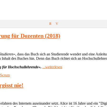
R
V
rung für Dozenten (2018)
Studieren
«, dass das Buch sich an Studierende wendet und eine Anleitung
en Inhalt des Buches hin. Denn das Buch richtet sich an Hochschullehre
"Rezension:
ng für Hochschullehrende
«.
...weiterlesen
Agiles
Scrum
Studieren
–
Eine
gisst nie!
Einführung
für
Dozenten
(2018)"
fahren des Internets auseinander setzt. Alice ist 16 Jahre und ein "Dig