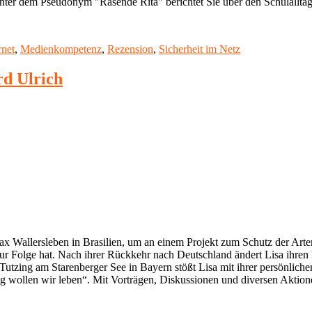
ter dem Pseudonym "Rasende Rita" berichtet Sie über den Schulalltag.
rnet
,
Medienkompetenz
,
Rezension
,
Sicherheit im Netz
rd Ulrich
x Wallersleben in Brasilien, um an einem Projekt zum Schutz der Artenv
Folge hat. Nach ihrer Rückkehr nach Deutschland ändert Lisa ihren Lebe
utzing am Starenberger See in Bayern stößt Lisa mit ihrer persönlichen
ltig wollen wir leben“. Mit Vorträgen, Diskussionen und diversen Aktion