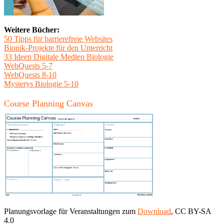
Weitere Bücher:
50 Tipps für barrierefreie Websites
Bionik-Projekte für den Unterricht
33 Ideen Digitale Medien Biologie
WebQuests 5-7
WebQuests 8-10
Mysterys Biologie 5-10
Course Planning Canvas
Planungsvorlage für Veranstaltungen zum
Download
, CC BY-SA
4.0