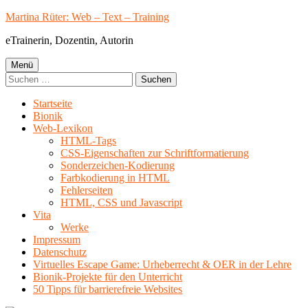
Springe
Martina Rüter: Web – Text – Training
zum
eTrainerin, Dozentin, Autorin
Inhalt
Primäres
Menü
Suchen
Menü
nach:
Startseite
Bionik
Web-Lexikon
HTML-Tags
CSS-Eigenschaften zur Schriftformatierung
Sonderzeichen-Kodierung
Farbkodierung in HTML
Fehlerseiten
HTML, CSS und Javascript
Vita
Werke
Impressum
Datenschutz
Virtuelles Escape Game: Urheberrecht & OER in der Lehre
Bionik-Projekte für den Unterricht
50 Tipps für barrierefreie Websites