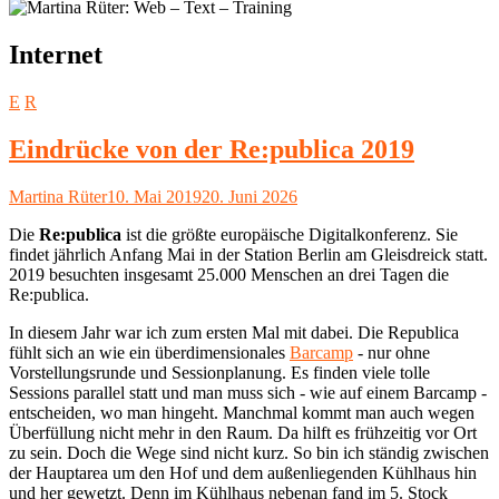
Schlagwort:
Internet
E
R
Eindrücke von der Re:publica 2019
Autor
Veröffentlicht
Martina Rüter
10. Mai 2019
20. Juni 2026
am
Die
Re:publica
ist die größte europäische Digitalkonferenz. Sie
findet jährlich Anfang Mai in der Station Berlin am Gleisdreick statt.
2019 besuchten insgesamt 25.000 Menschen an drei Tagen die
Re:publica.
In diesem Jahr war ich zum ersten Mal mit dabei. Die Republica
fühlt sich an wie ein überdimensionales
Barcamp
- nur ohne
Vorstellungsrunde und Sessionplanung. Es finden viele tolle
Sessions parallel statt und man muss sich - wie auf einem Barcamp -
entscheiden, wo man hingeht. Manchmal kommt man auch wegen
Überfüllung nicht mehr in den Raum. Da hilft es frühzeitig vor Ort
zu sein. Doch die Wege sind nicht kurz. So bin ich ständig zwischen
der Hauptarea um den Hof und dem außenliegenden Kühlhaus hin
und her gewetzt. Denn im Kühlhaus nebenan fand im 5. Stock