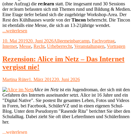
(ohne Aufzug) die
re:learn
statt. Die insgesamt rund 30 Sessions
der re:learn befassten sich mit Themen rund und Bildung & Medien.
Eine Etage tiefer befand sich die zugehörige Workshop-Area. Der
Rest des Kühlhauses wurde von der
Tincon
beherrscht. Die Tincon
ist ebenfalls eine Messe, die sich an 13-21jährige wendet.
"Eindrücke
...weiterlesen
von
Veröffentlicht
Kategorien
Schlagwörter
10. Mai 2019
20. Juni 2026
Allgemein
barcamp
,
Fachvortrag
,
der
am
Internet
,
Messe
,
Recht
,
Urheberrecht
,
Veranstaltungen
,
Vortragen
Re:publica
2019"
Rezension: Alice im Netz – Das Internet
vergisst nie!
Autor
Veröffentlicht
Martina Rüter
1. März 2012
20. Juni 2026
am
Alice im Netz
ist ein Jugendroman, der sich mit den
Gefahren des Internets auseinander setzt. Alice ist 16 Jahre und ein
"Digital Native". Sie postest Ihr gesamtes Leben, Fotos und Videos
in Foren, bei Facebook, SchülerVZ und in einen eigenen Schul-
Blog. Unter dem Pseudonym "Rasende Rita" berichtet Sie über den
Schulalltag. Dabei zieht Sie oft über LehrerInnen und SchülerInnen
her.
"Rezension:
...weiterlesen