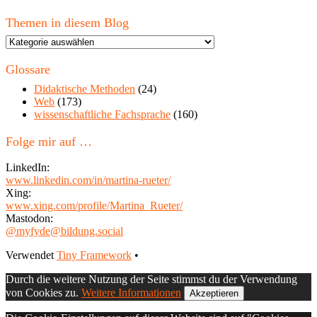
Themen in diesem Blog
Themen
in
diesem
Glossare
Blog
Didaktische Methoden
(24)
Web
(173)
wissenschaftliche Fachsprache
(160)
Folge mir auf …
LinkedIn:
www.linkedin.com/in/martina-rueter/
Xing:
www.xing.com/profile/Martina_Rueter/
Mastodon:
@myfyde@bildung.social
Footer
Verwendet
Tiny Framework
•
Inhalt
Durch die weitere Nutzung der Seite stimmst du der Verwendung
von Cookies zu.
Weitere Informationen
Akzeptieren