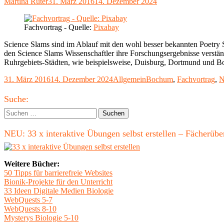
Autor
Veröffentlicht
Martina Rüter
31. März 2016
14. Dezember 2024
am
Fachvortrag - Quelle:
Pixabay
Science Slams sind im Ablauf mit den wohl besser bekannten Poetry Sl
den Science Slams Wissenschaftler ihre Forschungsergebnisse verstä
Ruhrgebiets-Städten, wie beispielsweise, Duisburg, Dortmund und B
Veröffentlicht
Kategorien
Schlagwörter
31. März 2016
14. Dezember 2024
Allgemein
Bochum
,
Fachvortrag
,
N
am
Haupt-
Suche:
Seitenleiste
Suchen
nach:
NEU: 33 x interaktive Übungen selbst erstellen – Fächerü
Weitere Bücher:
50 Tipps für barrierefreie Websites
Bionik-Projekte für den Unterricht
33 Ideen Digitale Medien Biologie
WebQuests 5-7
WebQuests 8-10
Mysterys Biologie 5-10