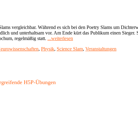
ams vergleichbar. Während es sich bei den Poetry Slams um Dichterwetts
ndlich und unterhaltsam vor. Am Ende kürt das Publikum einen Sieger.
"Science
ochum, regelmäßig statt.
...weiterlesen
Slams
eurowissenschaften
,
Physik
,
Science Slam
,
Veranstaltungen
und
Fach-
Vorträge
–
verständlich
und
bergreifende H5P-Übungen
unterhaltsam"