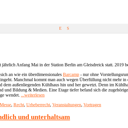
E
S
et jährlich Anfang Mai in der Station Berlin am Gleisdreick statt. 201
 sich an wie ein überdimensionales
Barcamp
- nur ohne Vorstellungsrund
ingeht. Manchmal kommt man auch wegen Überfüllung nicht mehr in den
und dem außenliegenden Kühlhaus hin und her gewetzt. Denn im Kühlh
rund und Bildung & Medien. Eine Etage tiefer befand sich die zugehö
"Eindrücke
rige wendet.
...weiterlesen
von
Messe
,
Recht
,
Urheberrecht
,
Veranstaltungen
,
Vortragen
der
Re:publica
2019"
ndlich und unterhaltsam