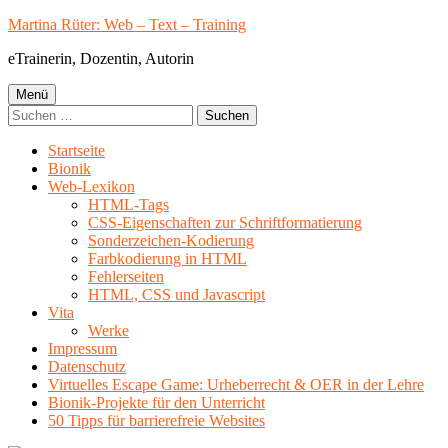
Springe
Martina Rüter: Web – Text – Training
zum
eTrainerin, Dozentin, Autorin
Inhalt
Primäres
Menü
Suchen
Menü
nach:
Startseite
Bionik
Web-Lexikon
HTML-Tags
CSS-Eigenschaften zur Schriftformatierung
Sonderzeichen-Kodierung
Farbkodierung in HTML
Fehlerseiten
HTML, CSS und Javascript
Vita
Werke
Impressum
Datenschutz
Virtuelles Escape Game: Urheberrecht & OER in der Lehre
Bionik-Projekte für den Unterricht
50 Tipps für barrierefreie Websites