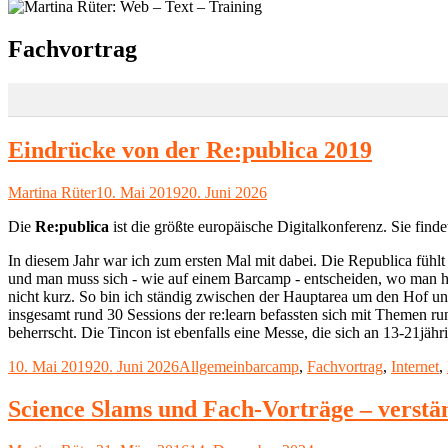
Schlagwort:
Fachvortrag
Eindrücke von der Re:publica 2019
Autor
Veröffentlicht
Martina Rüter
10. Mai 2019
20. Juni 2026
am
Die
Re:publica
ist die größte europäische Digitalkonferenz. Sie find
In diesem Jahr war ich zum ersten Mal mit dabei. Die Republica fühlt
und man muss sich - wie auf einem Barcamp - entscheiden, wo man h
nicht kurz. So bin ich ständig zwischen der Hauptarea um den Hof 
insgesamt rund 30 Sessions der re:learn befassten sich mit Themen 
beherrscht. Die Tincon ist ebenfalls eine Messe, die sich an 13-21jäh
Veröffentlicht
Kategorien
Schlagwörter
10. Mai 2019
20. Juni 2026
Allgemein
barcamp
,
Fachvortrag
,
Internet
,
am
Science Slams und Fach-Vorträge – verstä