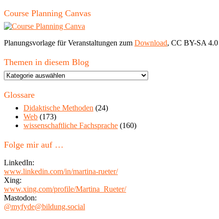
Course Planning Canvas
Planungsvorlage für Veranstaltungen zum
Download
, CC BY-SA 4.0
Themen in diesem Blog
Themen
in
diesem
Glossare
Blog
Didaktische Methoden
(24)
Web
(173)
wissenschaftliche Fachsprache
(160)
Folge mir auf …
LinkedIn:
www.linkedin.com/in/martina-rueter/
Xing:
www.xing.com/profile/Martina_Rueter/
Mastodon:
@myfyde@bildung.social