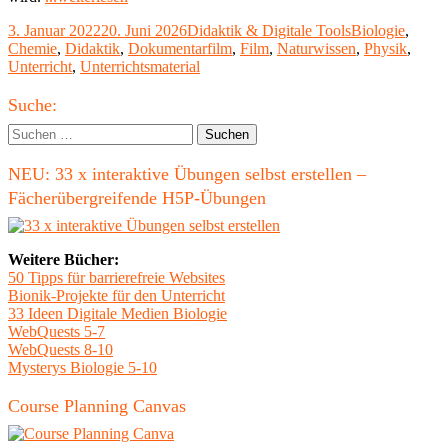
Einsatz
Veröffentlicht
Kategorien
Schlagwörter
3. Januar 2022
20. Juni 2026
Didaktik & Digitale Tools
Biologie
,
von
am
Chemie
,
Didaktik
,
Dokumentarfilm
,
Film
,
Naturwissen
,
Physik
,
Filmen
Unterricht
,
Unterrichtsmaterial
im
(naturwissenschaftlichen)
Haupt-
Unterricht"
Suche:
Seitenleiste
Suchen
nach:
NEU: 33 x interaktive Übungen selbst erstellen –
Fächerübergreifende H5P-Übungen
Weitere Bücher:
50 Tipps für barrierefreie Websites
Bionik-Projekte für den Unterricht
33 Ideen Digitale Medien Biologie
WebQuests 5-7
WebQuests 8-10
Mysterys Biologie 5-10
Course Planning Canvas