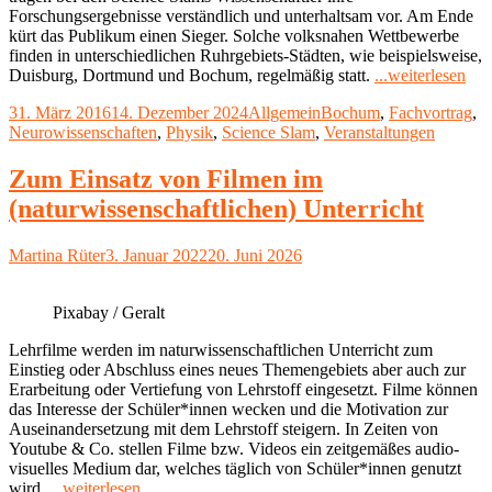
Forschungsergebnisse verständlich und unterhaltsam vor. Am Ende
kürt das Publikum einen Sieger. Solche volksnahen Wettbewerbe
finden in unterschiedlichen Ruhrgebiets-Städten, wie beispielsweise,
"Sc
Duisburg, Dortmund und Bochum, regelmäßig statt.
...weiterlesen
Sla
Veröffentlicht
Kategorien
Schlagwörter
31. März 2016
14. Dezember 2024
Allgemein
Bochum
,
Fachvortrag
,
und
am
Neurowissenschaften
,
Physik
,
Science Slam
,
Veranstaltungen
Fac
Vor
–
Zum Einsatz von Filmen im
ver
(naturwissenschaftlichen) Unterricht
und
unt
Autor
Veröffentlicht
Martina Rüter
3. Januar 2022
20. Juni 2026
am
Pixabay / Geralt
Lehrfilme werden im naturwissenschaftlichen Unterricht zum
Einstieg oder Abschluss eines neues Themengebiets aber auch zur
Erarbeitung oder Vertiefung von Lehrstoff eingesetzt. Filme können
das Interesse der Schüler*innen wecken und die Motivation zur
Auseinandersetzung mit dem Lehrstoff steigern. In Zeiten von
Youtube & Co. stellen Filme bzw. Videos ein zeitgemäßes audio-
visuelles Medium dar, welches täglich von Schüler*innen genutzt
"Zum
wird.
...weiterlesen