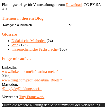
Planungsvorlage für Veranstaltungen zum
Download
, CC BY-SA
4.0
Themen in diesem Blog
Themen
in
diesem
Glossare
Blog
Didaktische Methoden
(24)
Web
(173)
wissenschaftliche Fachsprache
(160)
Folge mir auf …
LinkedIn:
www.linkedin.com/in/martina-rueter/
Xing:
www.xing.com/profile/Martina_Rueter/
Mastodon:
@myfyde@bildung.social
Footer
Verwendet
Tiny Framework
•
Inhalt
Durch die weitere Nutzung der Seite stimmst du der Verwendung