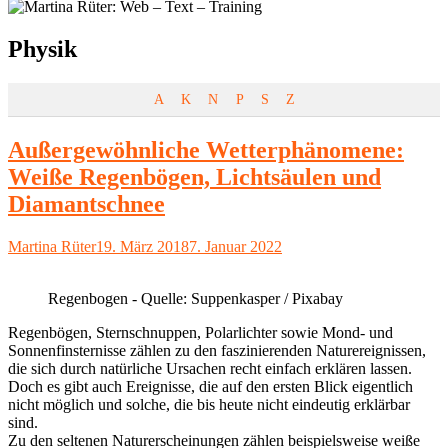
Schlagwort:
Physik
A
K
N
P
S
Z
Außergewöhnliche Wetterphänomene:
Weiße Regenbögen, Lichtsäulen und
Diamantschnee
Autor
Veröffentlicht
Martina Rüter
19. März 2018
7. Januar 2022
am
Regenbogen - Quelle: Suppenkasper / Pixabay
Regenbögen, Sternschnuppen, Polarlichter sowie Mond- und
Sonnenfinsternisse zählen zu den faszinierenden Naturereignissen,
die sich durch natürliche Ursachen recht einfach erklären lassen.
Doch es gibt auch Ereignisse, die auf den ersten Blick eigentlich
nicht möglich und solche, die bis heute nicht eindeutig erklärbar
sind.
Zu den seltenen Naturerscheinungen zählen beispielsweise weiße