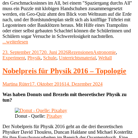
des Geschmackssinnes im All, bei einem "Spaziergang durchs All"
muss ein Puzzle mit klobigen Handschuhen zusammengesetzt
werden, ein Geo-Quiz ahmt den Blick vom Weltraum auf die Erde
nach, und der Bordstundenplan stellt sich als knifflige Tüftelei mit
Legosteinen oder Bauklötzen heraus. Mit Hilfe eines Trampolins
oder einer selbst gebauten Schachtel können die Schülerinnen und
Schülern sogar Versuche in Schwerelosigkeit nachstellen.
"Kostenloses
...weiterlesen
Arbeitsheft:
Veröffentlicht
Kategorien
Schlagwörter
23. September 2017
20. Juni 2026
Rezensionen
Astronomie
,
Experimentieren
am
Experiment
,
Physik
,
Schule
,
Unterrichtsmaterial
,
Weltall
wie
Alexander
Gerst
Nobelpreis für Physik 2016 – Topologie
im
All"
Autor
Veröffentlicht
Martina Rüter
17. Oktober 2016
14. Dezember 2024
am
Was haben Donuts und Brezeln mit theoretischer Physik zu
tun?
Donut - Quelle:
Pixabay
Der Nobelpreis für Physik 2016 geht an die drei theoretischen
Physiker David Thouless, Duncan Haldane und Michael Kosterlitz
für ihre Forschungsarbeiten im Bereich der Quantenphysik. Eine