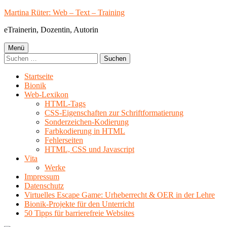
Springe
Martina Rüter: Web – Text – Training
zum
eTrainerin, Dozentin, Autorin
Inhalt
Primäres
Menü
Suchen
Menü
nach:
Startseite
Bionik
Web-Lexikon
HTML-Tags
CSS-Eigenschaften zur Schriftformatierung
Sonderzeichen-Kodierung
Farbkodierung in HTML
Fehlerseiten
HTML, CSS und Javascript
Vita
Werke
Impressum
Datenschutz
Virtuelles Escape Game: Urheberrecht & OER in der Lehre
Bionik-Projekte für den Unterricht
50 Tipps für barrierefreie Websites