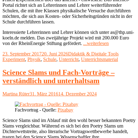
Portal richtet sich an Lehrerinnen und Lehrer weiterführender
Schulen, die mit ihre Klassen physikalische Versuche durchführen
möchten, die sich aus Kosten- oder Sicherheitsgründen nicht in der
Schule durchführen lassen.
Interessierte Lehrerinnen und Lehrer können sich unter as@thp.uni-
koeln.de melden. Das zweijährige Projekt wird mit 200.000 Euro
"Physikexperi
von der RheinEnergie Stiftung gefördert.
...weiterlesen
online
Veröffentlicht
Kategorien
Schlagwör
23. September 2017
20. Juni 2026
Didaktik & Digitale Tools
durchführen
am
Experiment
,
Physik
,
Schule
,
Unterricht
,
Unterrichtsmaterial
–
im
Klassenzimme
Science Slams und Fach-Vorträge –
oder
verständlich und unterhaltsam
von
Zuhause
aus"
Autor
Veröffentlicht
Martina Rüter
31. März 2016
14. Dezember 2024
am
Fachvortrag - Quelle:
Pixabay
Science Slams sind im Ablauf mit den wohl besser bekannten Poetry
Slams vergleichbar. Während es sich bei den Poetry Slams um
Dichterwettstreite, also literarische Vortragswettbewerbe handelt,
tragen bei den Science Slams Wissenschaftler ihre