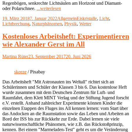
Regenbögen, senkrechte Lichtsäulen am Horizont und Diamant-
"Außergewöhnliche
oder Polarschnee.
...weiterlesen
Wetterphänomene:
Veröffentlicht
Kategorien
Schlagwörter
19. März 2018
7. Januar 2022
Allgemein
Eiskristalle
,
Licht
,
Weiße
am
Lichtbrechung
,
Naturphänomen
,
Physik
,
Wetter
Regenbögen,
Lichtsäulen
und
Kostenloses Arbeitsheft: Experimentieren
Diamantschnee"
wie Alexander Gerst im All
Autor
Veröffentlicht
Martina Rüter
23. September 2017
20. Juni 2026
am
skeeze
/ Pixabay
Das Arbeitsheft "Mit Astronauten ins Weltall" richtet sich an
Schülerinnen und Schüler der Klassen 3 bis 6. Das kostenlose Heft
wurde zusammen mit dem Deutschen Zentrum für Luft- und
Raumfahrt, dem Klett MINT Verlag und der Stiftung Jugend forscht
e.V. erstellt. Anhand zahlreicher Experimente können Kinder die
einzelnen Etappen des Fluges ins All kennen lernen: vom Start über
das Andocken an die Raumstation sowie das Leben und Arbeiten an
Bord der ISS bis zur Rückkehr zur Erde. Dabei lernen sie viele
naturwissenschaftliche Phänomen, wie z.B. das Rückstoßprinzip,
kennen. Bei einem "Marmeladen-Test" geht es um die Veränderung