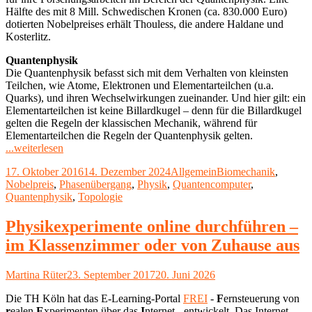
Hälfte des mit 8 Mill. Schwedischen Kronen (ca. 830.000 Euro)
dotierten Nobelpreises erhält Thouless, die andere Haldane und
Kosterlitz.
Quantenphysik
Die Quantenphysik befasst sich mit dem Verhalten von kleinsten
Teilchen, wie Atome, Elektronen und Elementarteilchen (u.a.
Quarks), und ihren Wechselwirkungen zueinander. Und hier gilt: ein
Elementarteilchen ist keine Billardkugel – denn für die Billardkugel
gelten die Regeln der klassischen Mechanik, während für
Elementarteilchen die Regeln der Quantenphysik gelten.
"Nobelpreis
...weiterlesen
für
Veröffentlicht
Kategorien
Schlagwörter
17. Oktober 2016
14. Dezember 2024
Allgemein
Biomechanik
,
Physik
am
Nobelpreis
,
Phasenübergang
,
Physik
,
Quantencomputer
,
2016
Quantenphysik
,
Topologie
–
Topologie"
Physikexperimente online durchführen –
im Klassenzimmer oder von Zuhause aus
Autor
Veröffentlicht
Martina Rüter
23. September 2017
20. Juni 2026
am
Die TH Köln hat das E-Learning-Portal
FREI
-
F
ernsteuerung von
r
ealen
E
xperimenten über das
I
nternet - entwickelt. Das Internet-