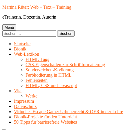
Springe
Martina Rüter: Web – Text – Training
zum
eTrainerin, Dozentin, Autorin
Inhalt
Primäres
Menü
Suchen
Menü
nach:
Startseite
Bionik
Web-Lexikon
HTML-Tags
CSS-Eigenschaften zur Schriftformatierung
Sonderzeichen-Kodierung
Farbkodierung in HTML
Fehlerseiten
HTML, CSS und Javascript
Vita
Werke
Impressum
Datenschutz
Virtuelles Escape Game: Urheberrecht & OER in der Lehre
Bionik-Projekte für den Unterricht
50 Tipps für barrierefreie Websites