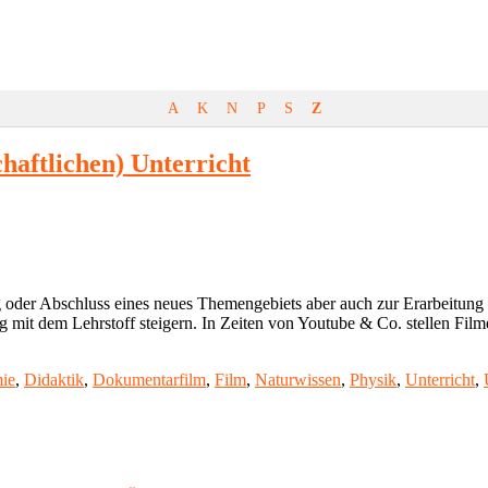
A
K
N
P
S
Z
haftlichen) Unterricht
 oder Abschluss eines neues Themengebiets aber auch zur Erarbeitung o
 mit dem Lehrstoff steigern. In Zeiten von Youtube & Co. stellen Fil
ie
,
Didaktik
,
Dokumentarfilm
,
Film
,
Naturwissen
,
Physik
,
Unterricht
,
aftlichen)