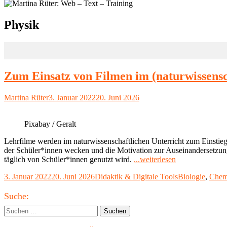
Schlagwort:
Physik
Zum Einsatz von Filmen im (naturwissensc
Autor
Veröffentlicht
Martina Rüter
3. Januar 2022
20. Juni 2026
am
Pixabay / Geralt
Lehrfilme werden im naturwissenschaftlichen Unterricht zum Einstieg
der Schüler*innen wecken und die Motivation zur Auseinandersetzung
"Zum
täglich von Schüler*innen genutzt wird.
...weiterlesen
Einsatz
Veröffentlicht
Kategorien
Schlagwörter
3. Januar 2022
20. Juni 2026
Didaktik & Digitale Tools
Biologie
,
Chem
von
am
Filmen
Haupt-
im
Suche:
(naturwissensch
Seitenleiste
Suchen
Unterricht"
nach: