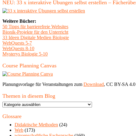
NEU: 33 x interaktive Übungen selbst erstellen – Fächerü
Weitere Bücher:
50 Tipps für barrierefreie Websites
Bionik-Projekte für den Unterricht
33 Ideen Digitale Medien Biologie
WebQuests 5-7
WebQuests 8-10
Mysterys Biologie 5-10
Course Planning Canvas
Planungsvorlage für Veranstaltungen zum
Download
, CC BY-SA 4.0
Themen in diesem Blog
Themen
in
diesem
Glossare
Blog
Didaktische Methoden
(24)
Web
(173)
wissenschaftliche Fachsprache
(160)