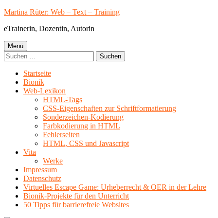
Springe
Martina Rüter: Web – Text – Training
zum
eTrainerin, Dozentin, Autorin
Inhalt
Primäres
Menü
Suchen
Menü
nach:
Startseite
Bionik
Web-Lexikon
HTML-Tags
CSS-Eigenschaften zur Schriftformatierung
Sonderzeichen-Kodierung
Farbkodierung in HTML
Fehlerseiten
HTML, CSS und Javascript
Vita
Werke
Impressum
Datenschutz
Virtuelles Escape Game: Urheberrecht & OER in der Lehre
Bionik-Projekte für den Unterricht
50 Tipps für barrierefreie Websites