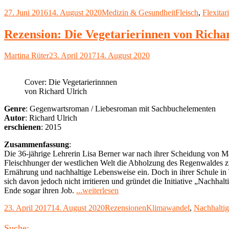
Vegetarier,
Veröffentlicht
Kategorien
Schlagwörter
27. Juni 2016
14. August 2020
Medizin & Gesundheit
Fleisch
,
Flexitari
Veganer
am
und
Flexitarier"
Rezension: Die Vegetarierinnen von Richa
Autor
Veröffentlicht
Martina Rüter
23. April 2017
14. August 2020
am
Cover: Die Vegetarierinnnen
von Richard Ulrich
Genre
: Gegenwartsroman / Liebesroman mit Sachbuchelementen
Autor
: Richard Ulrich
erschienen
: 2015
Zusammenfassung
:
Die 36-jährige Lehrerin Lisa Berner war nach ihrer Scheidung von Ma
Fleischhunger der westlichen Welt die Abholzung des Regenwaldes zur 
Ernährung und nachhaltige Lebensweise ein. Doch in ihrer Schule in T
sich davon jedoch nicht irritieren und gründet die Initiative „Nachha
"Rezension:
Ende sogar ihren Job.
...weiterlesen
Die
Veröffentlicht
Kategorien
Schlagwörter
23. April 2017
14. August 2020
Rezensionen
Klimawandel
,
Nachhaltig
Vegetarierinnen
am
von
Haupt-
Richard
Suche: