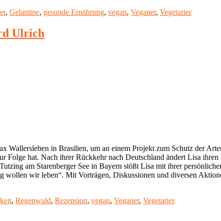
er
,
Gelantine
,
gesunde Ernährung
,
vegan
,
Veganer
,
Vegetarier
rd Ulrich
x Wallersleben in Brasilien, um an einem Projekt zum Schutz der Artenv
Folge hat. Nach ihrer Rückkehr nach Deutschland ändert Lisa ihren Lebe
utzing am Starenberger See in Bayern stößt Lisa mit ihrer persönlichen
ltig wollen wir leben“. Mit Vorträgen, Diskussionen und diversen Aktion
keit
,
Regenwald
,
Rezension
,
vegan
,
Veganer
,
Vegetarier