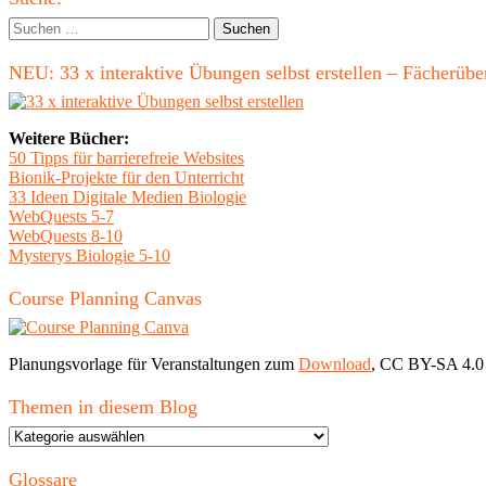
Ulrich"
Seitenleiste
Suchen
nach:
NEU: 33 x interaktive Übungen selbst erstellen – Fächerü
Weitere Bücher:
50 Tipps für barrierefreie Websites
Bionik-Projekte für den Unterricht
33 Ideen Digitale Medien Biologie
WebQuests 5-7
WebQuests 8-10
Mysterys Biologie 5-10
Course Planning Canvas
Planungsvorlage für Veranstaltungen zum
Download
, CC BY-SA 4.0
Themen in diesem Blog
Themen
in
diesem
Glossare