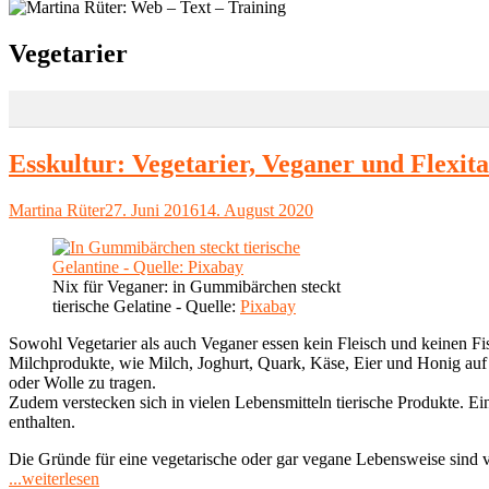
Schlagwort:
Vegetarier
Esskultur: Vegetarier, Veganer und Flexita
Autor
Veröffentlicht
Martina Rüter
27. Juni 2016
14. August 2020
am
Nix für Veganer: in Gummibärchen steckt
tierische Gelatine - Quelle:
Pixabay
Sowohl Vegetarier als auch Veganer essen kein Fleisch und keinen F
Milchprodukte, wie Milch, Joghurt, Quark, Käse, Eier und Honig auf 
oder Wolle zu tragen.
Zudem verstecken sich in vielen Lebensmitteln tierische Produkte. E
enthalten.
Die Gründe für eine vegetarische oder gar vegane Lebensweise sind v
"Esskultur:
...weiterlesen