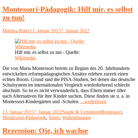
aus
Alltagsgegenständen
Montessori-Pädagogik: Hilf mir, es selbst
basteln"
zu tun!
Autor
Veröffentlicht
Martina Rüter
13. Januar 2015
7. Januar 2022
am
Hilf mir, es selbst zu tun - Quelle:
Wikimedia
Die von Maria Montessori bereits zu Beginn des 20. Jahrhunderts
entwickelten reformpädagogischen Ansätze erleben zurzeit einen
echten Boom. Grund sind die PISA-Studien, bei denen das deutsche
Schulsystem im internationalen Vergleich wiederkehrend schlecht
abschnitt. So ist es nicht verwunderlich, dass Eltern immer öfter
nach Alternativen für ihre Kinder suchen. Diese finden sie u. a. in
"Montessori-
Montessori-Kindergärten und -Schulen.
...weiterlesen
Pädagogik:
Veröffentlicht
Kategorien
Schlagwörter
13. Januar 2015
7. Januar 2022
Spiele & Lernideen
Montessori
,
Hilf
am
Montessori-Pädagogik
,
Sinne
,
Wahrnehmung
mir,
es
selbst
Rezension: Oje, ich wachse
zu