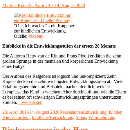
tun!"
Autor
Veröffentlicht
Martina Rüter
23. April 2015
14. August 2020
am
"Oje, ich wachse" - ein Ratgeber
zur kindlichen Entwicklung,
Quelle:
Pixabay
Einblicke in die Entwicklungsstufen der ersten 20 Monate
Die Autoren Hetty van de Rijt und Frans Plooij erklären die zehn
großen Sprünge in der mentalen und körperlichen Entwicklung
eines Babys.
Der Aufbau des Ratgebers ist logisch und unkompliziert: Zehn
Kapitel decken die zehn wichtigsten Entwicklungsstufen ab. Viele
Erfahrungsberichte und Beispiele machen deutlich, welche
Lernphase das Kind in welchem Alter durchläuft und wie die Eltern
es bei seinen oft schwierigen Entwicklungssprüngen unterstützen
"Rezension:
können.
...weiterlesen
Oje,
Veröffentlicht
Kategorien
Schlagwörter
23. April 2015
14. August 2020
Rezensionen
Entwicklung
,
Kinder
,
ich
am
Kinder fördern
,
kindliche Entwicklung
,
Sinne
,
Wahrnehmung
wachse"
Riechrezeptoren in der Haut