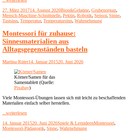
...weiterlesen
Robotik
Veröffentlicht
Kategorien
Schlagwörter
27. März 2017
14. August 2020
Bionik
Gelatine
,
Grubenorgan
,
–
am
Mensch-Maschine-Schnittstelle
,
Pektin
,
Robotik
,
Sensor
,
Sinne
,
Roboter
Tastsinn
,
Temperatur
,
Temperatursinn
,
Wahrnehmung
mit
Haut
und
Montessori für zuhause:
Haaren"
Sinnesmaterialien aus
Alltagsgegenständen basteln
Autor
Veröffentlicht
Martina Rüter
14. Januar 2015
20. Juni 2026
am
Körner/Samen für das
Samentablett (Quelle:
Pixabay
)
Viele Montessori-Übungen lassen sich mit leicht zu beschaffenden
Materialien einfach selber herstellen.
"Montessori
...weiterlesen
für
Veröffentlicht
Kategorien
Schlagwörter
14. Januar 2015
20. Juni 2026
Spiele & Lernideen
Montessori
,
zuhause:
am
Montessori-Pädagogik
,
Sinne
,
Wahrnehmung
Sinnesmaterialien