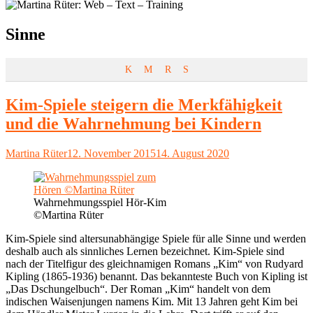
Schlagwort:
Sinne
K
M
R
S
Kim-Spiele steigern die Merkfähigkeit
und die Wahrnehmung bei Kindern
Autor
Veröffentlicht
Martina Rüter
12. November 2015
14. August 2020
am
Wahrnehmungsspiel Hör-Kim
©Martina Rüter
Kim-Spiele sind altersunabhängige Spiele für alle Sinne und werden
deshalb auch als sinnliches Lernen bezeichnet. Kim-Spiele sind
nach der Titelfigur des gleichnamigen Romans „Kim“ von Rudyard
Kipling (1865-1936) benannt. Das bekannteste Buch von Kipling ist
„Das Dschungelbuch“. Der Roman „Kim“ handelt von dem
indischen Waisenjungen namens Kim. Mit 13 Jahren geht Kim bei