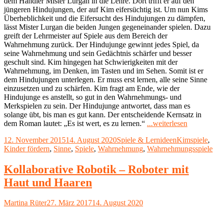
dem Händler Mister Lurgan in die Lehre. Dort trifft er auf den
jüngeren Hindujungen, der auf Kim eifersüchtig ist. Um nun Kims
Überheblichkeit und die Eifersucht des Hindujungen zu dämpfen,
lässt Mister Lurgan die beiden Jungen gegeneinander spielen. Dazu
greift der Lehrmeister auf Spiele aus dem Bereich der
Wahrnehmung zurück. Der Hindujunge gewinnt jedes Spiel, da
seine Wahrnehmung und sein Gedächtnis schärfer und besser
geschult sind. Kim hingegen hat Schwierigkeiten mit der
Wahrnehmung, im Denken, im Tasten und im Sehen. Somit ist er
dem Hindujungen unterlegen. Er muss erst lernen, alle seine Sinne
einzusetzen und zu schärfen. Kim fragt am Ende, wie der
Hindujunge es anstellt, so gut in den Wahrnehmungs- und
Merkspielen zu sein. Der Hindujunge antwortet, dass man es
solange übt, bis man es gut kann. Der entscheidende Kernsatz in
"Kim-
dem Roman lautet: „Es ist wert, es zu lernen.“
...weiterlesen
Spiele
Veröffentlicht
Kategorien
Schlagwörter
12. November 2015
14. August 2020
Spiele & Lernideen
Kimspiele
,
steigern
am
Kinder fördern
,
Sinne
,
Spiele
,
Wahrnehmung
,
Wahrnehmungsspiele
die
Merkfähig
und
Kollaborative Robotik – Roboter mit
die
Haut und Haaren
Wahrneh
bei
Kindern"
Autor
Veröffentlicht
Martina Rüter
27. März 2017
14. August 2020
am