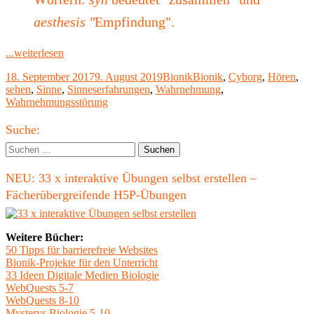
aesthesis "
Empfindung".
"Synästhesie:
...weiterlesen
Farben
Veröffentlicht
Kategorien
Schlagwörter
18. September 2017
9. August 2019
Bionik
Bionik
,
Cyborg
,
Hören
,
hören"
am
sehen
,
Sinne
,
Sinneserfahrungen
,
Wahrnehmung
,
Wahrnehmungsstörung
Haupt-
Suche:
Seitenleiste
Suchen
nach:
NEU: 33 x interaktive Übungen selbst erstellen –
Fächerübergreifende H5P-Übungen
Weitere Bücher:
50 Tipps für barrierefreie Websites
Bionik-Projekte für den Unterricht
33 Ideen Digitale Medien Biologie
WebQuests 5-7
WebQuests 8-10
Mysterys Biologie 5-10