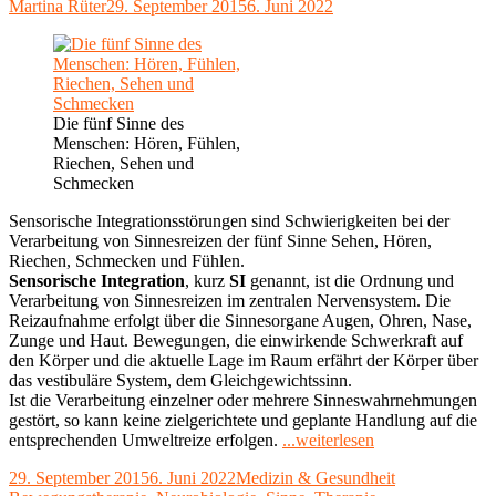
Autor
Veröffentlicht
Martina Rüter
29. September 2015
6. Juni 2022
am
Die fünf Sinne des
Menschen: Hören, Fühlen,
Riechen, Sehen und
Schmecken
Sensorische Integrationsstörungen sind Schwierigkeiten bei der
Verarbeitung von Sinnesreizen der fünf Sinne Sehen, Hören,
Riechen, Schmecken und Fühlen.
Sensorische Integration
, kurz
SI
genannt, ist die Ordnung und
Verarbeitung von Sinnesreizen im zentralen Nervensystem. Die
Reizaufnahme erfolgt über die Sinnesorgane Augen, Ohren, Nase,
Zunge und Haut. Bewegungen, die einwirkende Schwerkraft auf
den Körper und die aktuelle Lage im Raum erfährt der Körper über
das vestibuläre System, dem Gleichgewichtssinn.
Ist die Verarbeitung einzelner oder mehrere Sinneswahrnehmungen
gestört, so kann keine zielgerichtete und geplante Handlung auf die
"Sensorische
entsprechenden Umweltreize erfolgen.
...weiterlesen
Integrationsthera
Veröffentlicht
Kategorien
Schlagwörter
29. September 2015
6. Juni 2022
Medizin & Gesundheit
nach