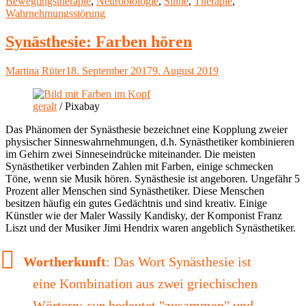
am
Bewegungstherapie
,
Neurobiologie
,
Sinne
,
Therapie
,
Jean
Wahrnehmungsstörung
Ayres"
Synästhesie: Farben hören
Autor
Veröffentlicht
Martina Rüter
18. September 2017
9. August 2019
am
geralt
/ Pixabay
Das Phänomen der Synästhesie bezeichnet eine Kopplung zweier
physischer Sinneswahrnehmungen, d.h. Synästhetiker kombinieren
im Gehirn zwei Sinneseindrücke miteinander. Die meisten
Synästhetiker verbinden Zahlen mit Farben, einige schmecken
Töne, wenn sie Musik hören. Synästhesie ist angeboren. Ungefähr 5
Prozent aller Menschen sind Synästhetiker. Diese Menschen
besitzen häufig ein gutes Gedächtnis und sind kreativ. Einige
Künstler wie der Maler Wassily Kandisky, der Komponist Franz
Liszt und der Musiker Jimi Hendrix waren angeblich Synästhetiker.
Wortherkunft
: Das Wort Synästhesie ist
eine Kombination aus zwei griechischen
Wörtern:
syn
bedeutet "zusammen" und