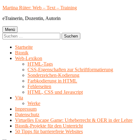
Springe
Martina Rüter: Web – Text – Training
zum
eTrainerin, Dozentin, Autorin
Inhalt
Primäres
Menü
Suchen
Menü
nach:
Startseite
Bionik
Web-Lexikon
HTML-Tags
CSS-Eigenschaften zur Schriftformatierung
Sonderzeichen-Kodierung
Farbkodierung in HTML
Fehlerseiten
HTML, CSS und Javascript
Vita
Werke
Impressum
Datenschutz
Virtuelles Escape Game: Urheberrecht & OER in der Lehre
Bionik-Projekte für den Unterricht
50 Tipps für barrierefreie Websites