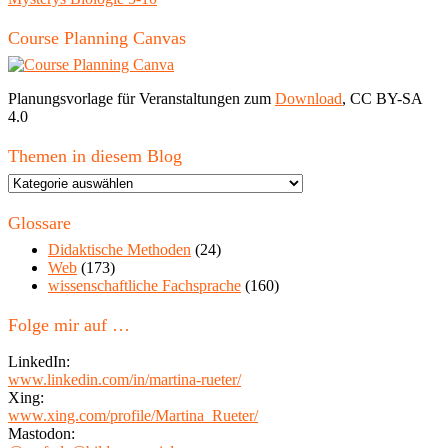
Course Planning Canvas
Planungsvorlage für Veranstaltungen zum
Download
, CC BY-SA
4.0
Themen in diesem Blog
Themen
in
diesem
Glossare
Blog
Didaktische Methoden
(24)
Web
(173)
wissenschaftliche Fachsprache
(160)
Folge mir auf …
LinkedIn:
www.linkedin.com/in/martina-rueter/
Xing:
www.xing.com/profile/Martina_Rueter/
Mastodon: