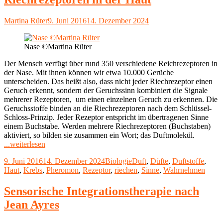
Autor
Veröffentlicht
Martina Rüter
9. Juni 2016
14. Dezember 2024
am
Nase ©Martina Rüter
Der Mensch verfügt über rund 350 verschiedene Reichrezeptoren in
der Nase. Mit ihnen können wir etwa 10.000 Gerüche
unterscheiden. Das heißt also, dass nicht jeder Riechrezeptor einen
Geruch erkennt, sondern der Geruchssinn kombiniert die Signale
mehrerer Rezeptoren, um einen einzelnen Geruch zu erkennen. Die
Geruchsstoffe binden an die Riechrezeptoren nach dem Schlüssel-
Schloss-Prinzip. Jeder Rezeptor entspricht im übertragenen Sinne
einem Buchstabe. Werden mehrere Riechrezeptoren (Buchstaben)
aktiviert, so bilden sie zusammen ein Wort; das Duftmolekül.
"Riechrezeptoren
...weiterlesen
in
Veröffentlicht
Kategorien
Schlagwörter
9. Juni 2016
14. Dezember 2024
Biologie
Duft
,
Düfte
,
Duftstoffe
,
der
am
Haut
,
Krebs
,
Pheromon
,
Rezeptor
,
riechen
,
Sinne
,
Wahrnehmen
Haut"
Sensorische Integrationstherapie nach
Jean Ayres