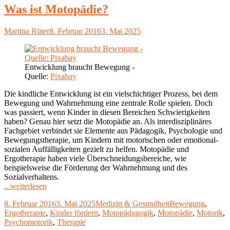
gegen
Was ist Motopädie?
den
Willen
Autor
Veröffentlicht
Martina Rüter
8. Februar 2016
3. Mai 2025
des
am
Kindes
behandeln"
Entwicklung braucht Bewegung -
Quelle:
Pixabay
Die kindliche Entwicklung ist ein vielschichtiger Prozess, bei dem
Bewegung und Wahrnehmung eine zentrale Rolle spielen. Doch
was passiert, wenn Kinder in diesen Bereichen Schwierigkeiten
haben? Genau hier setzt die Motopädie an. Als interdisziplinäres
Fachgebiet verbindet sie Elemente aus Pädagogik, Psychologie und
Bewegungstherapie, um Kindern mit motorischen oder emotional-
sozialen Auffälligkeiten gezielt zu helfen. Motopädie und
Ergotherapie haben viele Überschneidungsbereiche, wie
beispielsweise die Förderung der Wahrnehmung und des
Sozialverhaltens.
"Was
...weiterlesen
ist
Veröffentlicht
Kategorien
Schlagwörter
8. Februar 2016
3. Mai 2025
Medizin & Gesundheit
Bewegung
,
Motopädie?"
am
Ergotherapie
,
Kinder fördern
,
Motopädagogik
,
Motopädie
,
Motorik
,
Psychomotorik
,
Therapie