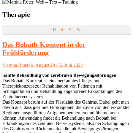
Schlagwort:
Therapie
D
S
V
W
Das Bobath-Konzept in der
Frühförderung
Autor
Veröffentlicht
Martina Rüter
19. August 2015
6. Juni 2022
am
Sanfte Behandlung von zerebralen
Bewegungsstörungen
Das Bobath-Konzept ist ein anerkanntes Pflege- und
Therapiekonzept zur Rehabilitation von Patienten mit
Schlaganfällen und Behandlung angeborener Erkrankungen des
Zentralnervensystems.
Das Konzept beruht auf der Plastizität des Gehirns. Dabei geht man
davon aus, dass gesunde Hirnregionen die zuvor von den erkrankten
Regionen ausgeführten Aufgaben neu lernen und übernehmen
können. Anwendung findet die Behandlung nach Bobath bei
Erkrankungen des zentralen Nervensystems, also bei Schädigungen
des Gehirns oder Rückenmarks, die mit Bewegungsstörungen,