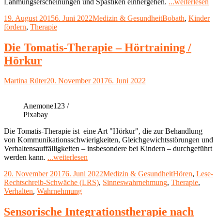
"D
Lähmungserscheinungen und Spastiken einhergehen.
...weiterlesen
Bo
Veröffentlicht
Kategorien
Schlagwörter
19. August 2015
6. Juni 2022
Medizin & Gesundheit
Bobath
,
Kinder
Ko
am
fördern
,
Therapie
in
de
Fr
Die Tomatis-Therapie – Hörtraining /
Hörkur
Autor
Veröffentlicht
Martina Rüter
20. November 2017
6. Juni 2022
am
Anemone123 /
Pixabay
Die Tomatis-Therapie ist eine Art "Hörkur", die zur Behandlung
von Kommunikationsschwierigkeiten, Gleichgewichtsstörungen und
Verhaltensauffälligkeiten – insbesondere bei Kindern – durchgeführt
"Die
werden kann.
...weiterlesen
Tomatis-
Veröffentlicht
Kategorien
Schlagwörter
20. November 2017
6. Juni 2022
Medizin & Gesundheit
Hören
,
Lese-
Therapie
am
Rechtschreib-Schwäche (LRS)
,
Sinneswahrnehmung
,
Therapie
,
–
Verhalten
,
Wahrnehmung
Hörtraining
/
Hörkur"
Sensorische Integrationstherapie nach