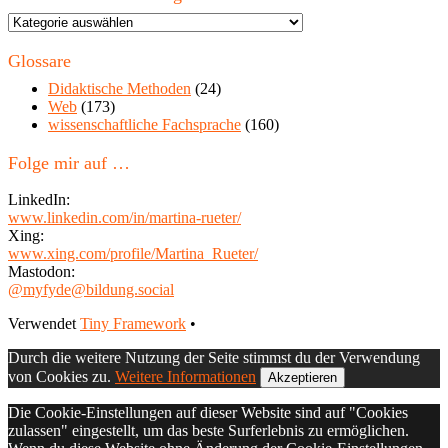
Themen
in
diesem
Glossare
Blog
Didaktische Methoden
(24)
Web
(173)
wissenschaftliche Fachsprache
(160)
Folge mir auf …
LinkedIn:
www.linkedin.com/in/martina-rueter/
Xing:
www.xing.com/profile/Martina_Rueter/
Mastodon:
@myfyde@bildung.social
Footer
Verwendet
Tiny Framework
•
Inhalt
Durch die weitere Nutzung der Seite stimmst du der Verwendung
von Cookies zu.
Weitere Informationen
Akzeptieren
Die Cookie-Einstellungen auf dieser Website sind auf "Cookies
zulassen" eingestellt, um das beste Surferlebnis zu ermöglichen.