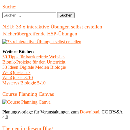
Haupt-
Suche:
Seitenleiste
Suchen
nach:
NEU: 33 x interaktive Übungen selbst erstellen –
Fächerübergreifende H5P-Übungen
Weitere Bücher:
50 Tipps für barrierefreie Websites
Bionik-Projekte für den Unterricht
33 Ideen Digitale Medien Biologie
WebQuests 5-7
WebQuests 8-10
Mysterys Biologie 5-10
Course Planning Canvas
Planungsvorlage für Veranstaltungen zum
Download
, CC BY-SA
4.0
Themen in diesem Blog