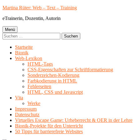
Springe
Martina Rüter: Web – Text – Training
zum
eTrainerin, Dozentin, Autorin
Inhalt
Primäres
Menü
Suchen
Menü
nach:
Startseite
Bionik
Web-Lexikon
HTML-Tags
CSS-Eigenschaften zur Schriftformatierung
Sonderzeichen-Kodierung
Farbkodierung in HTML
Fehlerseiten
HTML, CSS und Javascript
Vita
Werke
Impressum
Datenschutz
Virtuelles Escape Game: Urheberrecht & OER in der Lehre
Bionik-Projekte für den Unterricht
50 Tipps für barrierefreie Websites