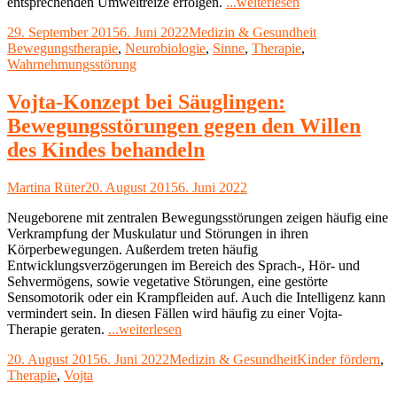
"Sensorische
entsprechenden Umweltreize erfolgen.
...weiterlesen
Integrationsthera
Veröffentlicht
Kategorien
Schlagwörter
29. September 2015
6. Juni 2022
Medizin & Gesundheit
nach
am
Bewegungstherapie
,
Neurobiologie
,
Sinne
,
Therapie
,
Jean
Wahrnehmungsstörung
Ayres"
Vojta-Konzept bei Säuglingen:
Bewegungsstörungen gegen den Willen
des Kindes behandeln
Autor
Veröffentlicht
Martina Rüter
20. August 2015
6. Juni 2022
am
Neugeborene mit zentralen Bewegungsstörungen zeigen häufig eine
Verkrampfung der Muskulatur und Störungen in ihren
Körperbewegungen. Außerdem treten häufig
Entwicklungsverzögerungen im Bereich des Sprach-, Hör- und
Sehvermögens, sowie vegetative Störungen, eine gestörte
Sensomotorik oder ein Krampfleiden auf. Auch die Intelligenz kann
vermindert sein. In diesen Fällen wird häufig zu einer Vojta-
"Vojta-
Therapie geraten.
...weiterlesen
Konzept
Veröffentlicht
Kategorien
Schlagwörter
20. August 2015
6. Juni 2022
Medizin & Gesundheit
Kinder fördern
,
bei
am
Therapie
,
Vojta
Säuglingen:
Bewegungsstörungen