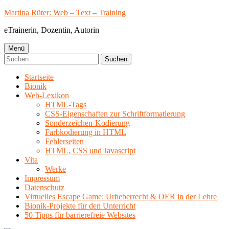
Springe
Martina Rüter: Web – Text – Training
zum
eTrainerin, Dozentin, Autorin
Inhalt
Primäres
Menü
Suchen
Menü
nach:
Startseite
Bionik
Web-Lexikon
HTML-Tags
CSS-Eigenschaften zur Schriftformatierung
Sonderzeichen-Kodierung
Farbkodierung in HTML
Fehlerseiten
HTML, CSS und Javascript
Vita
Werke
Impressum
Datenschutz
Virtuelles Escape Game: Urheberrecht & OER in der Lehre
Bionik-Projekte für den Unterricht
50 Tipps für barrierefreie Websites