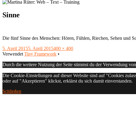
Sinne
Die fünf Sinne des Menschen: Hören, Fühlen, Riechen, Sehen und 
Veröffentlicht
Volle
5. April 2015
5. April 2015
400 × 400
am
Footer
Größe
Verwendet
Tiny Framework
•
Inhalt
Durch die weitere Nutzung der Seite stimmst du der Verwendung vo
Die Cookie-Einstellungen auf dieser Website sind auf "Cookies zulas
oder auf "Akzeptieren" klickst, erklärst du sich damit einverstanden.
Schließen