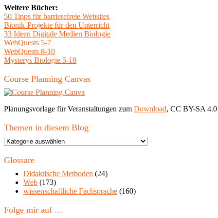
Weitere Bücher:
50 Tipps für barrierefreie Websites
Bionik-Projekte für den Unterricht
33 Ideen Digitale Medien Biologie
WebQuests 5-7
WebQuests 8-10
Mysterys Biologie 5-10
Course Planning Canvas
Planungsvorlage für Veranstaltungen zum
Download
, CC BY-SA 4.0
Themen in diesem Blog
Themen
in
diesem
Glossare
Blog
Didaktische Methoden
(24)
Web
(173)
wissenschaftliche Fachsprache
(160)
Folge mir auf …