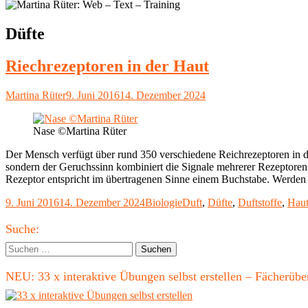
Schlagwort:
Düfte
Riechrezeptoren in der Haut
Autor
Veröffentlicht
Martina Rüter
9. Juni 2016
14. Dezember 2024
am
Nase ©Martina Rüter
Der Mensch verfügt über rund 350 verschiedene Reichrezeptoren in de
sondern der Geruchssinn kombiniert die Signale mehrerer Rezeptoren
Rezeptor entspricht im übertragenen Sinne einem Buchstabe. Werden 
Veröffentlicht
Kategorien
Schlagwörter
9. Juni 2016
14. Dezember 2024
Biologie
Duft
,
Düfte
,
Duftstoffe
,
Hau
am
Haupt-
Suche:
Seitenleiste
Suchen
nach:
NEU: 33 x interaktive Übungen selbst erstellen – Fächerü