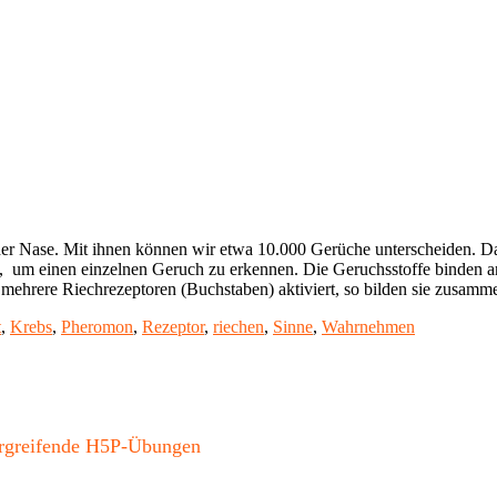
r Nase. Mit ihnen können wir etwa 10.000 Gerüche unterscheiden. Das 
, um einen einzelnen Geruch zu erkennen. Die Geruchsstoffe binden an
mehrere Riechrezeptoren (Buchstaben) aktiviert, so bilden sie zusamm
t
,
Krebs
,
Pheromon
,
Rezeptor
,
riechen
,
Sinne
,
Wahrnehmen
bergreifende H5P-Übungen