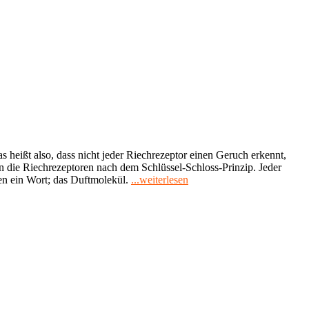
heißt also, dass nicht jeder Riechrezeptor einen Geruch erkennt,
 die Riechrezeptoren nach dem Schlüssel-Schloss-Prinzip. Jeder
"Riechrezeptoren
en ein Wort; das Duftmolekül.
...weiterlesen
in
der
Haut"