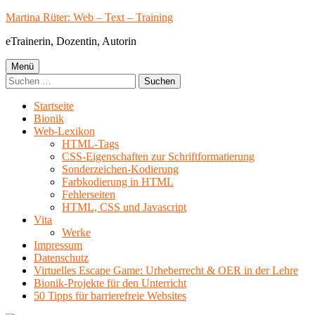
Springe
Martina Rüter: Web – Text – Training
zum
eTrainerin, Dozentin, Autorin
Inhalt
Primäres
Menü
Suchen
Menü
nach:
Startseite
Bionik
Web-Lexikon
HTML-Tags
CSS-Eigenschaften zur Schriftformatierung
Sonderzeichen-Kodierung
Farbkodierung in HTML
Fehlerseiten
HTML, CSS und Javascript
Vita
Werke
Impressum
Datenschutz
Virtuelles Escape Game: Urheberrecht & OER in der Lehre
Bionik-Projekte für den Unterricht
50 Tipps für barrierefreie Websites