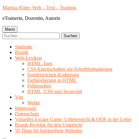
Springe
Martina Rüter: Web – Text – Training
zum
eTrainerin, Dozentin, Autorin
Inhalt
Primäres
Menü
Suchen
Menü
nach:
Startseite
Bionik
Web-Lexikon
HTML-Tags
CSS-Eigenschaften zur Schriftformatierung
Sonderzeichen-Kodierung
Farbkodierung in HTML
Fehlerseiten
HTML, CSS und Javascript
Vita
Werke
Impressum
Datenschutz
Virtuelles Escape Game: Urheberrecht & OER in der Lehre
Bionik-Projekte für den Unterricht
50 Tipps für barrierefreie Websites