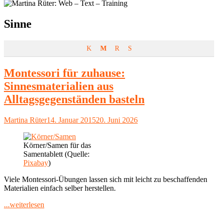
Schlagwort:
Sinne
K
M
R
S
Montessori für zuhause:
Sinnesmaterialien aus
Alltagsgegenständen basteln
Autor
Veröffentlicht
Martina Rüter
14. Januar 2015
20. Juni 2026
am
Körner/Samen für das
Samentablett (Quelle:
Pixabay
)
Viele Montessori-Übungen lassen sich mit leicht zu beschaffenden
Materialien einfach selber herstellen.
"Montessori
...weiterlesen
für