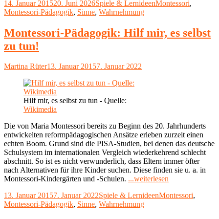
Veröffentlicht
Kategorien
Schlagwörter
14. Januar 2015
20. Juni 2026
Spiele & Lernideen
Montessori
,
zuhause:
am
Montessori-Pädagogik
,
Sinne
,
Wahrnehmung
Sinnesmaterialien
aus
Alltagsgegenständen
Montessori-Pädagogik: Hilf mir, es selbst
basteln"
zu tun!
Autor
Veröffentlicht
Martina Rüter
13. Januar 2015
7. Januar 2022
am
Hilf mir, es selbst zu tun - Quelle:
Wikimedia
Die von Maria Montessori bereits zu Beginn des 20. Jahrhunderts
entwickelten reformpädagogischen Ansätze erleben zurzeit einen
echten Boom. Grund sind die PISA-Studien, bei denen das deutsche
Schulsystem im internationalen Vergleich wiederkehrend schlecht
abschnitt. So ist es nicht verwunderlich, dass Eltern immer öfter
nach Alternativen für ihre Kinder suchen. Diese finden sie u. a. in
"Montessori-
Montessori-Kindergärten und -Schulen.
...weiterlesen
Pädagogik:
Veröffentlicht
Kategorien
Schlagwörter
13. Januar 2015
7. Januar 2022
Spiele & Lernideen
Montessori
,
Hilf
am
Montessori-Pädagogik
,
Sinne
,
Wahrnehmung
mir,
es