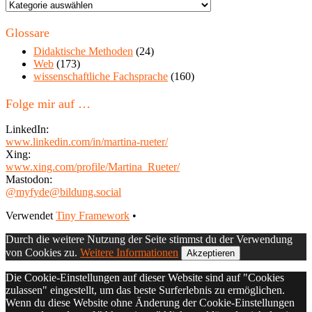
Themen
in
diesem
Glossare
Blog
Didaktische Methoden
(24)
Web
(173)
wissenschaftliche Fachsprache
(160)
Folge mir auf …
LinkedIn:
www.linkedin.com/in/martina-rueter/
Xing:
www.xing.com/profile/Martina_Rueter/
Mastodon:
@myfyde@bildung.social
Footer
Verwendet
Tiny Framework
•
Inhalt
Durch die weitere Nutzung der Seite stimmst du der Verwendung
von Cookies zu.
Weitere Informationen
Akzeptieren
Die Cookie-Einstellungen auf dieser Website sind auf "Cookies
zulassen" eingestellt, um das beste Surferlebnis zu ermöglichen.
Wenn du diese Website ohne Änderung der Cookie-Einstellungen