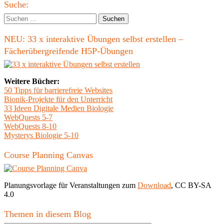
Haupt-
selbst
Suche:
zu
Seitenleiste
Suchen
tun!"
nach:
NEU: 33 x interaktive Übungen selbst erstellen –
Fächerübergreifende H5P-Übungen
Weitere Bücher:
50 Tipps für barrierefreie Websites
Bionik-Projekte für den Unterricht
33 Ideen Digitale Medien Biologie
WebQuests 5-7
WebQuests 8-10
Mysterys Biologie 5-10
Course Planning Canvas
Planungsvorlage für Veranstaltungen zum
Download
, CC BY-SA
4.0
Themen in diesem Blog