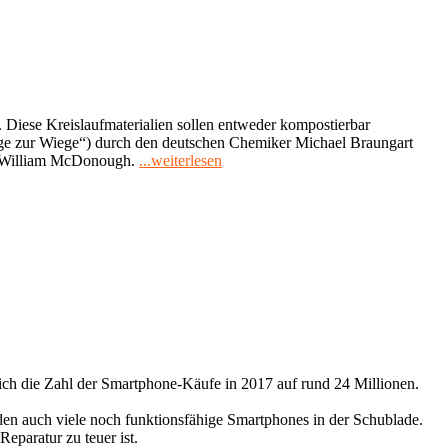
d. Diese Kreislaufmaterialien sollen entweder kompostierbar
ge zur Wiege“) durch den deutschen Chemiker Michael Braungart
"Cradle
n William McDonough.
...weiterlesen
to
Cradle-
Prinzip
–
von
der
Natur
inspiriert"
ch die Zahl der Smartphone-Käufe in 2017 auf rund 24 Millionen.
den auch viele noch funktionsfähige Smartphones in der Schublade.
Reparatur zu teuer ist.