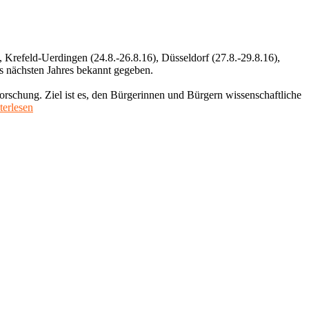
 Krefeld-Uerdingen (24.8.-26.8.16), Düsseldorf (27.8.-29.8.16),
s nächsten Jahres bekannt gegeben.
rschung. Ziel ist es, den Bürgerinnen und Bürgern wissenschaftliche
"Wissenschaftsjahr
iterlesen
2016*17
–
Meere
und
Ozeane"