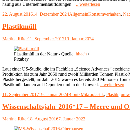
"Nachhaltigkeit
häufig aus Unternehmensauflösungen.
...weiterlesen
im
Veröffentlicht
Kategorien
Schlagwörter
22. August 2016
14. Dezember 2024
Allgemein
Konsumverhalten
,
Nac
Alltag:
am
Repair
Cafés
Plastikmüll
–
reparieren
Autor
Veröffentlicht
Martina Rüter
11. September 2017
19. Januar 2024
statt
am
neu
kaufen"
Plastikmüll in der Natur - Quelle:
hhach
/
Pixabay
Laut einer US-Studie, die im Fachblatt „Science Advances“ erschienen 
Produktion bis zum Jahr 2050 rund zwölf Milliarden Tonnen Plastik
Plastik hergestellt; im Jahr 2015 waren es bereits 380 Millionen Ton
"Pl
Plastikmüll landen auf Deponien und in der Umwelt.
...weiterlesen
Veröffentlicht
Kategorien
Schlagwörter
11. September 2017
19. Januar 2024
Bionik
Mikroplastik
,
Plastik
,
umwe
am
Wissenschaftsjahr 2016*17 – Meere und O
Autor
Veröffentlicht
Martina Rüter
18. August 2016
7. Januar 2022
am