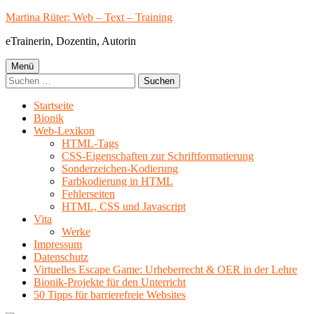
Springe
Martina Rüter: Web – Text – Training
zum
eTrainerin, Dozentin, Autorin
Inhalt
Primäres
Menü
Suchen
Menü
nach:
Startseite
Bionik
Web-Lexikon
HTML-Tags
CSS-Eigenschaften zur Schriftformatierung
Sonderzeichen-Kodierung
Farbkodierung in HTML
Fehlerseiten
HTML, CSS und Javascript
Vita
Werke
Impressum
Datenschutz
Virtuelles Escape Game: Urheberrecht & OER in der Lehre
Bionik-Projekte für den Unterricht
50 Tipps für barrierefreie Websites