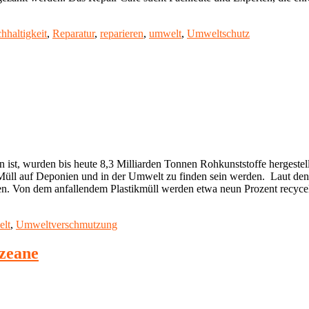
hhaltigkeit
,
Reparatur
,
reparieren
,
umwelt
,
Umweltschutz
ist, wurden bis heute 8,3 Milliarden Tonnen Rohkunststoffe hergestellt
-Müll auf Deponien und in der Umwelt zu finden sein werden. Laut d
nen. Von dem anfallendem Plastikmüll werden etwa neun Prozent recycel
astikmüll"
lt
,
Umweltverschmutzung
zeane