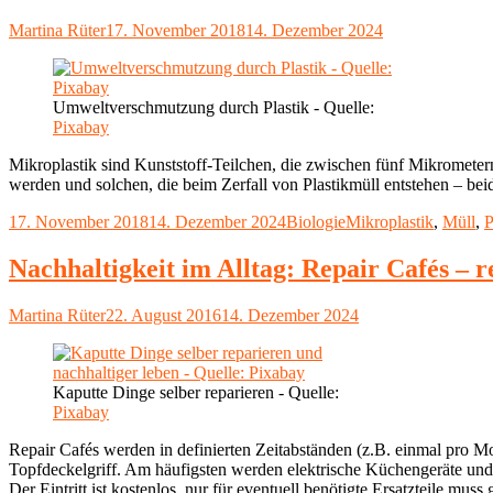
Autor
Veröffentlicht
Martina Rüter
17. November 2018
14. Dezember 2024
am
Umweltverschmutzung durch Plastik - Quelle:
Pixabay
Mikroplastik sind Kunststoff-Teilchen, die zwischen fünf Mikrometer
werden und solchen, die beim Zerfall von Plastikmüll entstehen – be
Veröffentlicht
Kategorien
Schlagwörter
17. November 2018
14. Dezember 2024
Biologie
Mikroplastik
,
Müll
,
P
am
Nachhaltigkeit im Alltag: Repair Cafés – r
Autor
Veröffentlicht
Martina Rüter
22. August 2016
14. Dezember 2024
am
Kaputte Dinge selber reparieren - Quelle:
Pixabay
Repair Cafés werden in definierten Zeitabständen (z.B. einmal pro M
Topfdeckelgriff. Am häufigsten werden elektrische Küchengeräte und
Der Eintritt ist kostenlos, nur für eventuell benötigte Ersatzteile 