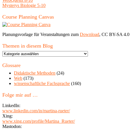
WebQuests 8-10
Mysterys Biologie 5-10
Course Planning Canvas
Planungsvorlage für Veranstaltungen zum
Download
, CC BY-SA 4.0
Themen in diesem Blog
Themen
in
diesem
Glossare
Blog
Didaktische Methoden
(24)
Web
(173)
wissenschaftliche Fachsprache
(160)
Folge mir auf …
LinkedIn:
www.linkedin.com/in/martina-rueter/
Xing:
www.xing.com/profile/Martina_Rueter/
Mastodon: