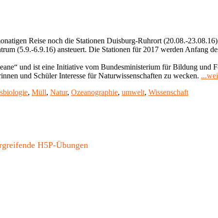
onatigen Reise noch die Stationen Duisburg-Ruhrort (20.08.-23.08.16),
rum (5.9.-6.9.16) ansteuert. Die Stationen für 2017 werden Anfang de
ne“ und ist eine Initiative vom Bundesministerium für Bildung und Fo
innen und Schüler Interesse für Naturwissenschaften zu wecken.
...we
sbiologie
,
Müll
,
Natur
,
Ozeanographie
,
umwelt
,
Wissenschaft
bergreifende H5P-Übungen