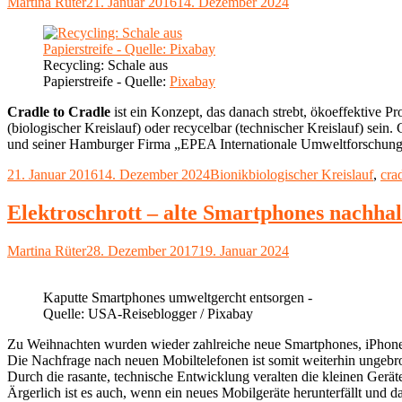
Autor
Veröffentlicht
Martina Rüter
21. Januar 2016
14. Dezember 2024
herkömmlichem
am
Plastik?"
Recycling: Schale aus
Papierstreife - Quelle:
Pixabay
Cradle to Cradle
ist ein Konzept, das danach strebt, ökoeffektive P
(biologischer Kreislauf) oder recycelbar (technischer Kreislauf) sein
und seiner Hamburger Firma „EPEA Internationale Umweltforschu
Veröffentlicht
Kategorien
Schlagwörter
21. Januar 2016
14. Dezember 2024
Bionik
biologischer Kreislauf
,
cra
am
Elektroschrott – alte Smartphones nachhal
Autor
Veröffentlicht
Martina Rüter
28. Dezember 2017
19. Januar 2024
am
Kaputte Smartphones umweltgercht entsorgen -
Quelle: USA-Reiseblogger / Pixabay
Zu Weihnachten wurden wieder zahlreiche neue Smartphones, iPhones
Die Nachfrage nach neuen Mobiltelefonen ist somit weiterhin ungebr
Durch die rasante, technische Entwicklung veralten die kleinen Gerä
Ärgerlich ist es auch, wenn ein neues Mobilgeräte herunterfällt und da