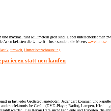
n und maximal fünf Millimetern groß sind. Dabei unterscheidet man zwi
"
ide Arten belasten die Umwelt – insbesondere die Meere.
...weiterlesen
i
lastik
,
umwelt
,
Umweltverschmutzung
W
K
u
eparieren statt neu kaufen
K
onat) in fast jeder Großstadt angeboten. Jeder darf kommen und kaput
 andere elektronische Geräte (DVD-Player, Radio), Lampen, Kleidungss
muss gezahlt werden. Das Repair Café sucht Fachleute und Experten, die 