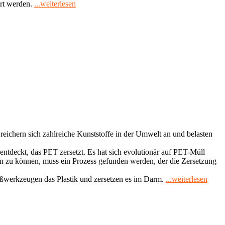
"Elektroschrott
hrt werden.
...weiterlesen
–
alte
Smartphones
nachhaltig
entsorgen"
reichern sich zahlreiche Kunststoffe in der Umwelt an und belasten
 entdeckt, das PET zersetzt. Es hat sich evolutionär auf PET-Müll
zen zu können, muss ein Prozess gefunden werden, der die Zersetzung
"Meh
eißwerkzeugen das Plastik und zersetzen es im Darm.
...weiterlesen
fress
Plast