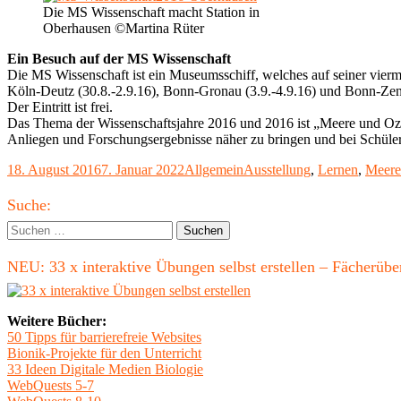
Die MS Wissenschaft macht Station in
Oberhausen ©Martina Rüter
Ein Besuch auf der MS Wissenschaft
Die MS Wissenschaft ist ein Museumsschiff, welches auf seiner vierm
Köln-Deutz (30.8.-2.9.16), Bonn-Gronau (3.9.-4.9.16) und Bonn-Zent
Der Eintritt ist frei.
Das Thema der Wissenschaftsjahre 2016 und 2016 ist „Meere und Ozea
Anliegen und Forschungsergebnisse näher zu bringen und bei Schüler
Veröffentlicht
Kategorien
Schlagwörter
18. August 2016
7. Januar 2022
Allgemein
Ausstellung
,
Lernen
,
Meere
am
Haupt-
Suche:
Seitenleiste
Suchen
nach:
NEU: 33 x interaktive Übungen selbst erstellen – Fächerü
Weitere Bücher:
50 Tipps für barrierefreie Websites
Bionik-Projekte für den Unterricht
33 Ideen Digitale Medien Biologie
WebQuests 5-7