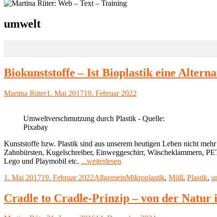
Schlagwort:
umwelt
Biokunststoffe – Ist Bioplastik eine Alter
Autor
Veröffentlicht
Martina Rüter
1. Mai 2017
19. Februar 2022
am
Umweltverschmutzung durch Plastik - Quelle:
Pixabay
Kunststoffe bzw. Plastik sind aus unserem heutigen Leben nicht mehr 
Zahnbürsten, Kugelschreiber, Einweggeschirr, Wäscheklammern, PET-
"Biokunststoffe
Lego und Playmobil etc.
...weiterlesen
–
Veröffentlicht
Kategorien
Schlagwörter
1. Mai 2017
19. Februar 2022
Allgemein
Mikroplastik
,
Müll
,
Plastik
,
u
Ist
am
Bioplastik
eine
Cradle to Cradle-Prinzip – von der Natur i
Alternative
zu