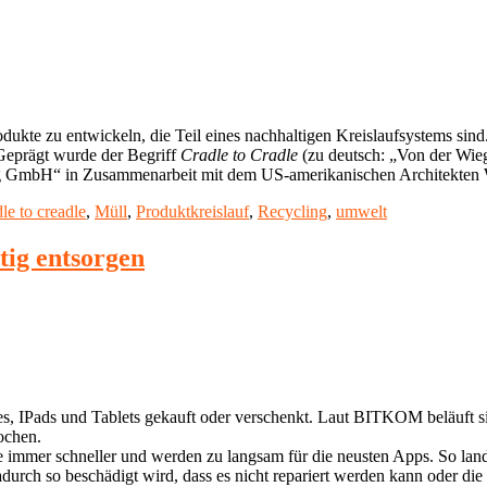
rodukte zu entwickeln, die Teil eines nachhaltigen Kreislaufsystems sin
. Geprägt wurde der Begriff
Cradle to Cradle
(zu deutsch: „Von der Wie
ng GmbH“ in Zusammenarbeit mit dem US-amerikanischen Architekte
dle to creadle
,
Müll
,
Produktkreislauf
,
Recycling
,
umwelt
tig entsorgen
, IPads und Tablets gekauft oder verschenkt. Laut BITKOM beläuft si
ochen.
te immer schneller und werden zu langsam für die neusten Apps. So lan
durch so beschädigt wird, dass es nicht repariert werden kann oder die 