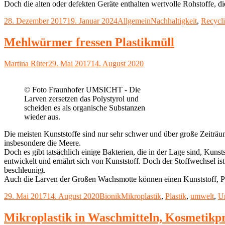
Doch die alten oder defekten Geräte enthalten wertvolle Rohstoffe, 
Veröffentlicht
Kategorien
Schlagwörter
28. Dezember 2017
19. Januar 2024
Allgemein
Nachhaltigkeit
,
Recycl
am
Mehlwürmer fressen Plastikmüll
Autor
Veröffentlicht
Martina Rüter
29. Mai 2017
14. August 2020
am
© Foto Fraunhofer UMSICHT - Die
Larven zersetzen das Polystyrol und
scheiden es als organische Substanzen
wieder aus.
Die meisten Kunststoffe sind nur sehr schwer und über große Zeiträum
insbesondere die Meere.
Doch es gibt tatsächlich einige Bakterien, die in der Lage sind, Kuns
entwickelt und ernährt sich von Kunststoff. Doch der Stoffwechsel is
beschleunigt.
Auch die Larven der Großen Wachsmotte können einen Kunststoff, Poly
Veröffentlicht
Kategorien
Schlagwörter
29. Mai 2017
14. August 2020
Bionik
Mikroplastik
,
Plastik
,
umwelt
,
U
am
Mikroplastik in Waschmitteln, Kosmetikp