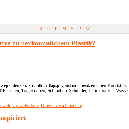
B
C
E
M
N
P
W
native zu herkömmlichem Plastik?
wegzudenken. Fast alle Alltagsgegenstände besitzen einen Kunststoffant
Flaschen, Tragetaschen, Schrauben, Schnuller, Luftmatratzen, Wasserk
mwelt
,
Umweltschutz
,
Umweltverschmutzung
nspiriert