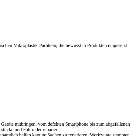
schen Mikroplastik-Partikeln, die bewusst in Produkten eingesetzt
Mikroplastik
n
aschmitteln,
osmetikprodukten
nd
leidungsstücken"
te Geräte mitbringen, vom defekten Smartphone bis zum abgefallenen
tücke und Fahrräder repariert.
ehrenamtlich helfen kaputte Sachen zu reparieren. Werkzeuge stammen