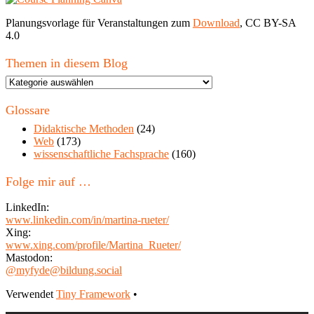
Planungsvorlage für Veranstaltungen zum
Download
, CC BY-SA
4.0
Themen in diesem Blog
Themen
in
diesem
Glossare
Blog
Didaktische Methoden
(24)
Web
(173)
wissenschaftliche Fachsprache
(160)
Folge mir auf …
LinkedIn:
www.linkedin.com/in/martina-rueter/
Xing:
www.xing.com/profile/Martina_Rueter/
Mastodon:
@myfyde@bildung.social
Footer
Verwendet
Tiny Framework
•