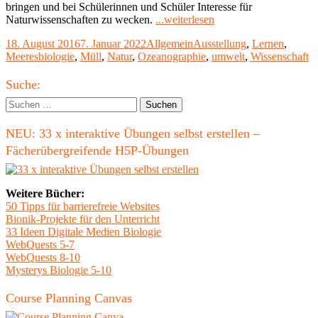
bringen und bei Schülerinnen und Schüler Interesse für
"Wissenschaftsjahr
Naturwissenschaften zu wecken.
...weiterlesen
2016*17
Veröffentlicht
Kategorien
Schlagwörter
18. August 2016
7. Januar 2022
Allgemein
Ausstellung
,
Lernen
,
–
am
Meeresbiologie
,
Müll
,
Natur
,
Ozeanographie
,
umwelt
,
Wissenschaft
Meere
und
Haupt-
Ozeane"
Suche:
Seitenleiste
Suchen
nach:
NEU: 33 x interaktive Übungen selbst erstellen –
Fächerübergreifende H5P-Übungen
Weitere Bücher:
50 Tipps für barrierefreie Websites
Bionik-Projekte für den Unterricht
33 Ideen Digitale Medien Biologie
WebQuests 5-7
WebQuests 8-10
Mysterys Biologie 5-10
Course Planning Canvas