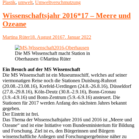
am
Plastik
,
umwelt
,
Umweltverschmutzung
Kosmetikprodukten
und
Kleidungsstücken"
Wissenschaftsjahr 2016*17 – Meere und
Ozeane
Autor
Veröffentlicht
Martina Rüter
18. August 2016
7. Januar 2022
am
Die MS Wissenschaft macht Station in
Oberhausen ©Martina Rüter
Ein Besuch auf der MS Wissenschaft
Die MS Wissenschaft ist ein Museumsschiff, welches auf seiner
viermonatigen Reise noch die Stationen Duisburg-Ruhrort
(20.08.-23.08.16), Krefeld-Uerdingen (24.8.-26.8.16), Düsseldorf
(27.8.-29.8.16), Köln-Deutz (30.8.-2.9.16), Bonn-Gronau
(3.9.-4.9.16) und Bonn-Zentrum (5.9.-6.9.16) ansteuert. Die
Stationen für 2017 werden Anfang des nächsten Jahres bekannt
gegeben.
Der Eintritt ist frei.
Das Thema der Wissenschaftsjahre 2016 und 2016 ist „Meere und
Ozeane“ und ist eine Initiative vom Bundesministerium für Bildung
und Forschung. Ziel ist es, den Bürgerinnen und Bürgern
wissenschaftliche Anliegen und Forschungsergebnisse näher zu