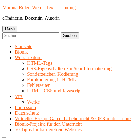
Springe
Martina Rüter: Web – Text – Training
zum
eTrainerin, Dozentin, Autorin
Inhalt
Primäres
Menü
Suchen
Menü
nach:
Startseite
Bionik
Web-Lexikon
HTML-Tags
CSS-Eigenschaften zur Schriftformatierung
Sonderzeichen-Kodierung
Farbkodierung in HTML
Fehlerseiten
HTML, CSS und Javascript
Vita
Werke
Impressum
Datenschutz
Virtuelles Escape Game: Urheberrecht & OER in der Lehre
Bionik-Projekte für den Unterricht
50 Tipps für barrierefreie Websites