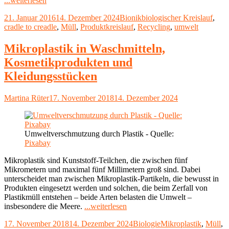
...weiterlesen
to
Veröffentlicht
Kategorien
Schlagwörter
21. Januar 2016
14. Dezember 2024
Bionik
biologischer Kreislauf
,
Cradle-
am
cradle to creadle
,
Müll
,
Produktkreislauf
,
Recycling
,
umwelt
Prinzip
–
von
Mikroplastik in Waschmitteln,
der
Kosmetikprodukten und
Natur
inspiriert"
Kleidungsstücken
Autor
Veröffentlicht
Martina Rüter
17. November 2018
14. Dezember 2024
am
Umweltverschmutzung durch Plastik - Quelle:
Pixabay
Mikroplastik sind Kunststoff-Teilchen, die zwischen fünf
Mikrometern und maximal fünf Millimetern groß sind. Dabei
unterscheidet man zwischen Mikroplastik-Partikeln, die bewusst in
Produkten eingesetzt werden und solchen, die beim Zerfall von
Plastikmüll entstehen – beide Arten belasten die Umwelt –
"Mikroplastik
insbesondere die Meere.
...weiterlesen
in
Veröffentlicht
Kategorien
Schlagwörter
17. November 2018
14. Dezember 2024
Biologie
Mikroplastik
,
Müll
,
Waschmitteln,