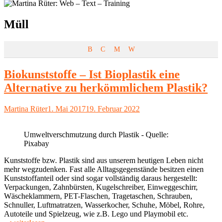
Schlagwort:
Müll
B
C
M
W
Biokunststoffe – Ist Bioplastik eine
Alternative zu herkömmlichem Plastik?
Autor
Veröffentlicht
Martina Rüter
1. Mai 2017
19. Februar 2022
am
Umweltverschmutzung durch Plastik - Quelle:
Pixabay
Kunststoffe bzw. Plastik sind aus unserem heutigen Leben nicht
mehr wegzudenken. Fast alle Alltagsgegenstände besitzen einen
Kunststoffanteil oder sind sogar vollständig daraus hergestellt:
Verpackungen, Zahnbürsten, Kugelschreiber, Einweggeschirr,
Wäscheklammern, PET-Flaschen, Tragetaschen, Schrauben,
Schnuller, Luftmatratzen, Wasserkocher, Schuhe, Möbel, Rohre,
Autoteile und Spielzeug, wie z.B. Lego und Playmobil etc.