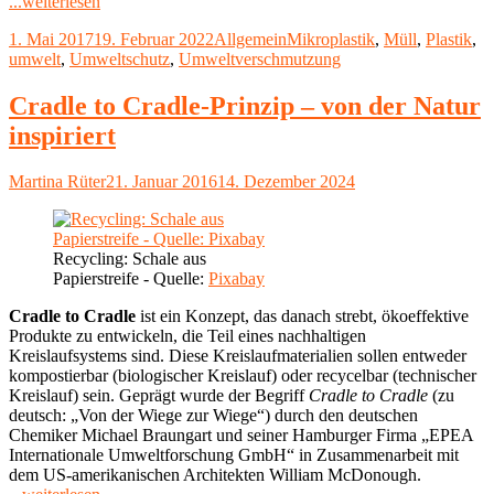
"Biokunststoffe
...weiterlesen
–
Veröffentlicht
Kategorien
Schlagwörter
1. Mai 2017
19. Februar 2022
Allgemein
Mikroplastik
,
Müll
,
Plastik
,
Ist
am
umwelt
,
Umweltschutz
,
Umweltverschmutzung
Bioplastik
eine
Alternative
Cradle to Cradle-Prinzip – von der Natur
zu
inspiriert
herkömmlichem
Plastik?"
Autor
Veröffentlicht
Martina Rüter
21. Januar 2016
14. Dezember 2024
am
Recycling: Schale aus
Papierstreife - Quelle:
Pixabay
Cradle to Cradle
ist ein Konzept, das danach strebt, ökoeffektive
Produkte zu entwickeln, die Teil eines nachhaltigen
Kreislaufsystems sind. Diese Kreislaufmaterialien sollen entweder
kompostierbar (biologischer Kreislauf) oder recycelbar (technischer
Kreislauf) sein. Geprägt wurde der Begriff
Cradle to Cradle
(zu
deutsch: „Von der Wiege zur Wiege“) durch den deutschen
Chemiker Michael Braungart und seiner Hamburger Firma „EPEA
Internationale Umweltforschung GmbH“ in Zusammenarbeit mit
dem US-amerikanischen Architekten William McDonough.
"Cradle