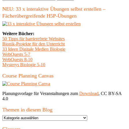
nach:
NEU: 33 x interaktive Übungen selbst erstellen –
Fächerübergreifende H5P-Übungen
Weitere Bücher:
50 Tipps für barrierefreie Websites
Bionik-Projekte für den Unterricht
33 Ideen Digitale Medien Biologie
WebQuests 5-7
WebQuests 8-10
Mysterys Biologie 5-10
Course Planning Canvas
Planungsvorlage für Veranstaltungen zum
Download
, CC BY-SA
4.0
Themen in diesem Blog
Themen
in
diesem