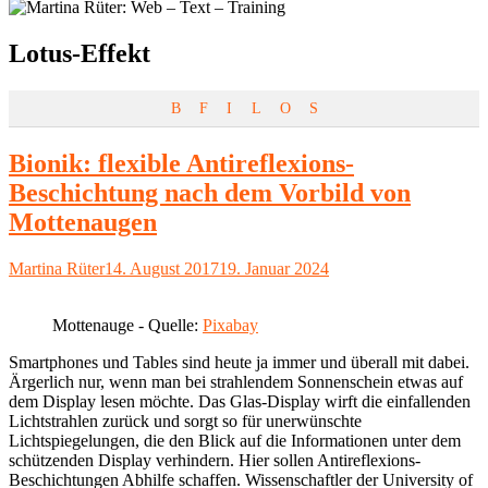
Schlagwort:
Lotus-Effekt
B
F
I
L
O
S
Bionik: flexible Antireflexions-
Beschichtung nach dem Vorbild von
Mottenaugen
Autor
Veröffentlicht
Martina Rüter
14. August 2017
19. Januar 2024
am
Mottenauge - Quelle:
Pixabay
Smartphones und Tables sind heute ja immer und überall mit dabei.
Ärgerlich nur, wenn man bei strahlendem Sonnenschein etwas auf
dem Display lesen möchte. Das Glas-Display wirft die einfallenden
Lichtstrahlen zurück und sorgt so für unerwünschte
Lichtspiegelungen, die den Blick auf die Informationen unter dem
schützenden Display verhindern. Hier sollen Antireflexions-
Beschichtungen Abhilfe schaffen. Wissenschaftler der University of