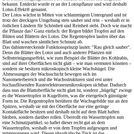
bekannt. Entdeckt wurde er an der Lotospflanze und wird deshalb
Lotus-Effekt® genannt.
Der Lotos wächst in Mitten von schlammigem Untergrund und ist
trotz der dreckigen Umgebung stets sauber und rein – weshalb er in
östlichen Ländern für Schönheit und Reinheit steht. Doch wie macht
die Pflanze das? Ganz einfach: der Regen bildet Tropfen auf den
Blüten und Blättern des Lotos. Die Regentropfen laufen über das
Blatt und waschen sämtlichen Schmutz ab.
Das dahintersteckende Funktionsprinzip lautet: "Rau gleich sauber".
Denn die Blätter des Lotos und auch anderer Pflanzen mit
Selbstreinigungseffekt, wie zum Beispiel die Blätter des Kohlrabis,
sind auf ihrer Oberflächen nicht glatt – wie man vermuten könnten –
sondern sie besitzen mikroskopisch kleine Wachshügel. Die
Abmessungen der Wachsschicht bewegen sich im
Nanometerbereich und die Wachsstrukturen sind erst unter
hochauflösenden Rasterelektronenmikroskopen sichtbar. Dadurch
dass nun die Blattoberfläche nicht glatt ist, sondern „hügelig“ zwingt
es die Wassertropfen in Kugelform, was die energetisch günstigste
Form ist. Die Regentropfen berühren die Wachsgebilde nur an den
Spitzen, weshalb sie mit der Oberfläche nur eine geringe
Kontaktfläche besitzen und deshalb nicht auf dem Blatt haften
bleiben, sondern darüber rollen. Überrollt ein Wassertropfen nun
eine Schmutzpartikel, so haftet dieser recht gut an dem
Wassertropfen, weshalb er von dem Tropfen aufgesogen und
mitgenommen wird. Dieser physikalische Trick ist das