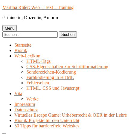
Springe
Martina Rüter: Web – Text – Training
zum
eTrainerin, Dozentin, Autorin
Inhalt
Primäres
Menü
Suchen
Menü
nach:
Startseite
Bionik
Web-Lexikon
HTML-Tags
CSS-Eigenschaften zur Schriftformatierung
Sonderzeichen-Kodierung
Farbkodierung in HTML
Fehlerseiten
HTML, CSS und Javascript
Vita
Werke
Impressum
Datenschutz
Virtuelles Escape Game: Urheberrecht & OER in der Lehre
Bionik-Projekte für den Unterricht
50 Tipps für barrierefreie Websites