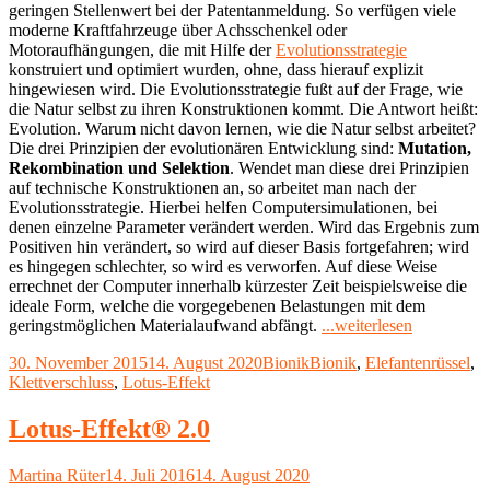
geringen Stellenwert bei der Patentanmeldung. So verfügen viele
moderne Kraftfahrzeuge über Achsschenkel oder
Motoraufhängungen, die mit Hilfe der
Evolutionsstrategie
konstruiert und optimiert wurden, ohne, dass hierauf explizit
hingewiesen wird. Die Evolutionsstrategie fußt auf der Frage, wie
die Natur selbst zu ihren Konstruktionen kommt. Die Antwort heißt:
Evolution. Warum nicht davon lernen, wie die Natur selbst arbeitet?
Die drei Prinzipien der evolutionären Entwicklung sind:
Mutation,
Rekombination und Selektion
. Wendet man diese drei Prinzipien
auf technische Konstruktionen an, so arbeitet man nach der
Evolutionsstrategie. Hierbei helfen Computersimulationen, bei
denen einzelne Parameter verändert werden. Wird das Ergebnis zum
Positiven hin verändert, so wird auf dieser Basis fortgefahren; wird
es hingegen schlechter, so wird es verworfen. Auf diese Weise
errechnet der Computer innerhalb kürzester Zeit beispielsweise die
ideale Form, welche die vorgegebenen Belastungen mit dem
"In
geringstmöglichen Materialaufwand abfängt.
...weiterlesen
welchen
Veröffentlicht
Kategorien
Schlagwörter
30. November 2015
14. August 2020
Bionik
Bionik
,
Elefantenrüssel
,
Produkten
am
Klettverschluss
,
Lotus-Effekt
steckt
Bionik?"
Lotus-Effekt® 2.0
Autor
Veröffentlicht
Martina Rüter
14. Juli 2016
14. August 2020