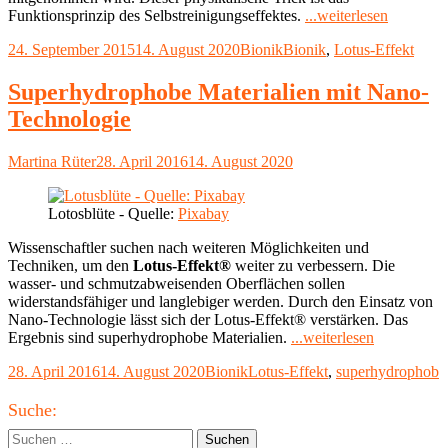
"Optimier
Funktionsprinzip des Selbstreinigungseffektes.
...weiterlesen
Lotus-
Veröffentlicht
Kategorien
Schlagwörter
24. September 2015
14. August 2020
Bionik
Bionik
,
Lotus-Effekt
Effekt®"
am
Superhydrophobe Materialien mit Nano-
Technologie
Autor
Veröffentlicht
Martina Rüter
28. April 2016
14. August 2020
am
Lotosblüte - Quelle:
Pixabay
Wissenschaftler suchen nach weiteren Möglichkeiten und
Techniken, um den
Lotus-Effekt®
weiter zu verbessern. Die
wasser- und schmutzabweisenden Oberflächen sollen
widerstandsfähiger und langlebiger werden. Durch den Einsatz von
Nano-Technologie lässt sich der Lotus-Effekt® verstärken. Das
"Superhydr
Ergebnis sind superhydrophobe Materialien.
...weiterlesen
Materialien
Veröffentlicht
Kategorien
Schlagwörter
28. April 2016
14. August 2020
Bionik
Lotus-Effekt
,
superhydrophob
mit
am
Nano-
Haupt-
Technologi
Suche:
Seitenleiste
Suchen