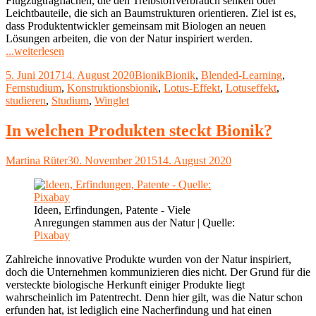
Flugzugtragflächen, die den Treibstoffverbrauch senken oder
Leichtbauteile, die sich an Baumstrukturen orientieren. Ziel ist es,
dass Produktentwickler gemeinsam mit Biologen an neuen
Lösungen arbeiten, die von der Natur inspiriert werden.
"Fernstudium
...weiterlesen
Konstruktionsbionik"
Veröffentlicht
Kategorien
Schlagwörter
5. Juni 2017
14. August 2020
Bionik
Bionik
,
Blended-Learning
,
am
Fernstudium
,
Konstruktionsbionik
,
Lotus-Effekt
,
Lotuseffekt
,
studieren
,
Studium
,
Winglet
In welchen Produkten steckt Bionik?
Autor
Veröffentlicht
Martina Rüter
30. November 2015
14. August 2020
am
Ideen, Erfindungen, Patente - Viele
Anregungen stammen aus der Natur | Quelle:
Pixabay
Zahlreiche innovative Produkte wurden von der Natur inspiriert,
doch die Unternehmen kommunizieren dies nicht. Der Grund für die
versteckte biologische Herkunft einiger Produkte liegt
wahrscheinlich im Patentrecht. Denn hier gilt, was die Natur schon
erfunden hat, ist lediglich eine Nacherfindung und hat einen