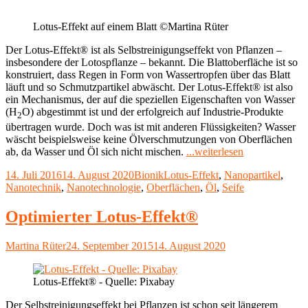
am
Lotus-Effekt auf einem Blatt ©Martina Rüter
Der Lotus-Effekt® ist als Selbstreinigungseffekt von Pflanzen –
insbesondere der Lotospflanze – bekannt. Die Blattoberfläche ist so
konstruiert, dass Regen in Form von Wassertropfen über das Blatt
läuft und so Schmutzpartikel abwäscht. Der Lotus-Effekt® ist also
ein Mechanismus, der auf die speziellen Eigenschaften von Wasser
(H
O) abgestimmt ist und der erfolgreich auf Industrie-Produkte
2
übertragen wurde. Doch was ist mit anderen Flüssigkeiten? Wasser
wäscht beispielsweise keine Ölverschmutzungen von Oberflächen
"Lotus-
ab, da Wasser und Öl sich nicht mischen.
...weiterlesen
Effekt®
Veröffentlicht
Kategorien
Schlagwörter
14. Juli 2016
14. August 2020
Bionik
Lotus-Effekt
,
Nanopartikel
,
2.0"
am
Nanotechnik
,
Nanotechnologie
,
Oberflächen
,
Öl
,
Seife
Optimierter Lotus-Effekt®
Autor
Veröffentlicht
Martina Rüter
24. September 2015
14. August 2020
am
Lotus-Effekt® - Quelle: Pixabay
Der Selbstreinigungseffekt bei Pflanzen ist schon seit längerem