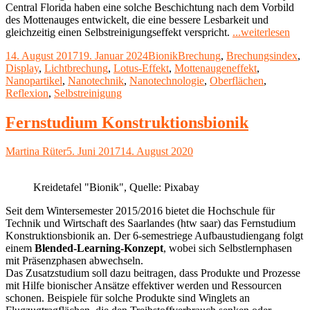
Central Florida haben eine solche Beschichtung nach dem Vorbild
des Mottenauges entwickelt, die eine bessere Lesbarkeit und
"Bio
gleichzeitig einen Selbstreinigungseffekt verspricht.
...weiterlesen
flexi
Veröffentlicht
Kategorien
Schlagwörter
14. August 2017
19. Januar 2024
Bionik
Brechung
,
Brechungsindex
,
Anti
am
Display
,
Lichtbrechung
,
Lotus-Effekt
,
Mottenaugeneffekt
,
Besc
Nanopartikel
,
Nanotechnik
,
Nanotechnologie
,
Oberflächen
,
nach
Reflexion
,
Selbstreinigung
dem
Vorb
von
Fernstudium Konstruktionsbionik
Mott
Autor
Veröffentlicht
Martina Rüter
5. Juni 2017
14. August 2020
am
Kreidetafel "Bionik", Quelle: Pixabay
Seit dem Wintersemester 2015/2016 bietet die Hochschule für
Technik und Wirtschaft des Saarlandes (htw saar) das Fernstudium
Konstruktionsbionik an. Der 6-semestriege Aufbaustudiengang folgt
einem
Blended-Learning-Konzept
, wobei sich Selbstlernphasen
mit Präsenzphasen abwechseln.
Das Zusatzstudium soll dazu beitragen, dass Produkte und Prozesse
mit Hilfe bionischer Ansätze effektiver werden und Ressourcen
schonen. Beispiele für solche Produkte sind Winglets an