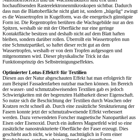
hochauflösenden Rasterelektronenmikroskopen sichtbar. Dadurch
dass nun die Blattoberfläche nicht glatt ist, sondern „hügelig“ zwingt
es die Wassertropfen in Kugelform, was die energetisch günstigste
Form ist. Die Regentropfen berühren die Wachsgebilde nur an den
Spitzen, weshalb sie mit der Oberfläche nur eine geringe
Kontaktfläche besitzen und deshalb nicht auf dem Blatt haften
bleiben, sondern darüber rollen. Überrollt ein Wassertropfen nun
eine Schmutzpartikel, so haftet dieser recht gut an dem
Wassertropfen, weshalb er von dem Tropfen aufgesogen und
mitgenommen wird. Dieser physikalische Trick ist das
Funktionsprinzip des Selbstreinigungseffektes.
Optimierter Lotus-Effekt® für Textilien
Diesen aus der Natur abgeschauten Effekt hat man erfolgreich für
zum Beispiel Fassadenfarben nutzbar machen können. Im Bereich
der wasser- und schmutzabweisenden Textilien gab es jedoch
Schwierigkeiten mit der begrenzten Haltbarkeit dieser Eigenschaft.
So nutze sich die Beschichtung der Textilien durch Waschen oder
Kratzen recht schnell ab. Durch eine zusätzliche Strukturierung der
Fasern konnte jetzt der schmutzabweisende Effekt verbessert
werden. Dazu verwendeten Forscher magnetische Nanopartikel aus
Eisen oder Eisenoxid. Durch ein äußeres Magnetfeld wird so eine
zusätzliche nanostrukturierte Oberfläche der Faser erzeugt. Dies
geschieht auch nicht, wie bislang, nachträglich in Form einer
Beschichtung, sondern schon während des eigentlichen