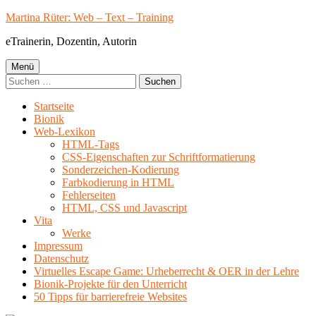
Springe
Martina Rüter: Web – Text – Training
zum
eTrainerin, Dozentin, Autorin
Inhalt
Primäres
Menü
Suchen
Menü
nach:
Startseite
Bionik
Web-Lexikon
HTML-Tags
CSS-Eigenschaften zur Schriftformatierung
Sonderzeichen-Kodierung
Farbkodierung in HTML
Fehlerseiten
HTML, CSS und Javascript
Vita
Werke
Impressum
Datenschutz
Virtuelles Escape Game: Urheberrecht & OER in der Lehre
Bionik-Projekte für den Unterricht
50 Tipps für barrierefreie Websites