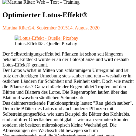
Optimierter Lotus-Effekt®
Autor
Veröffentlicht
Martina Rüter
24. September 2015
14. August 2020
am
Lotus-Effekt® - Quelle: Pixabay
Der Selbstreinigungseffekt bei Pflanzen ist schon seit längerem
bekannt. Entdeckt wurde er an der Lotospflanze und wird deshalb
Lotus-Effekt® genannt.
Der Lotos wächst in Mitten von schlammigem Untergrund und ist
trotz der dreckigen Umgebung stets sauber und rein – weshalb er in
östlichen Ländern für Schönheit und Reinheit steht. Doch wie macht
die Pflanze das? Ganz einfach: der Regen bildet Tropfen auf den
Blüten und Blättern des Lotos. Die Regentropfen laufen über das
Blatt und waschen sämtlichen Schmutz ab.
Das dahintersteckende Funktionsprinzip lautet: "Rau gleich sauber".
Denn die Blätter des Lotos und auch anderer Pflanzen mit
Selbstreinigungseffekt, wie zum Beispiel die Blätter des Kohlrabis,
sind auf ihrer Oberflächen nicht glatt – wie man vermuten könnten –
sondern sie besitzen mikroskopisch kleine Wachshügel. Die
Abmessungen der Wachsschicht bewegen sich im
Nanometerbereich und die Wachsstrukturen sind erst unter