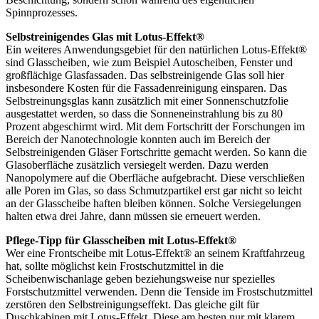
Spinnprozesses.
Selbstreinigendes Glas mit Lotus-Effekt®
Ein weiteres Anwendungsgebiet für den natürlichen Lotus-Effekt®
sind Glasscheiben, wie zum Beispiel Autoscheiben, Fenster und
großflächige Glasfassaden. Das selbstreinigende Glas soll hier
insbesondere Kosten für die Fassadenreinigung einsparen. Das
Selbstreinungsglas kann zusätzlich mit einer Sonnenschutzfolie
ausgestattet werden, so dass die Sonneneinstrahlung bis zu 80
Prozent abgeschirmt wird. Mit dem Fortschritt der Forschungen im
Bereich der Nanotechnologie konnten auch im Bereich der
Selbstreinigenden Gläser Fortschritte gemacht werden. So kann die
Glasoberfläche zusätzlich versiegelt werden. Dazu werden
Nanopolymere auf die Oberfläche aufgebracht. Diese verschließen
alle Poren im Glas, so dass Schmutzpartikel erst gar nicht so leicht
an der Glasscheibe haften bleiben können. Solche Versiegelungen
halten etwa drei Jahre, dann müssen sie erneuert werden.
Pflege-Tipp für Glasscheiben mit Lotus-Effekt®
Wer eine Frontscheibe mit Lotus-Effekt® an seinem Kraftfahrzeug
hat, sollte möglichst kein Frostschutzmittel in die
Scheibenwischanlage geben beziehungsweise nur spezielles
Forstschutzmittel verwenden. Denn die Tenside im Frostschutzmittel
zerstören den Selbstreinigungseffekt. Das gleiche gilt für
Duschkabinen mit Lotus-Effekt. Diese am besten nur mit klarem