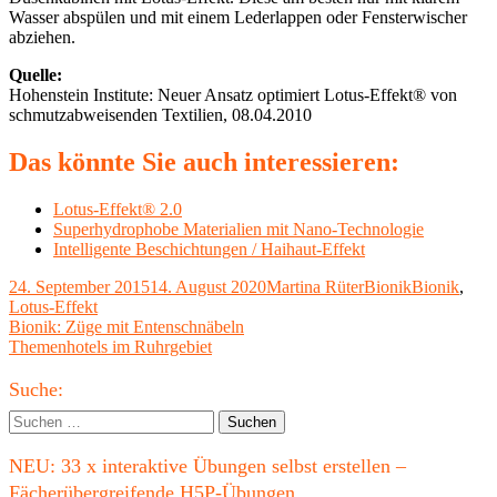
Wasser abspülen und mit einem Lederlappen oder Fensterwischer
abziehen.
Quelle:
Hohenstein Institute: Neuer Ansatz optimiert Lotus-Effekt® von
schmutzabweisenden Textilien, 08.04.2010
Das könnte Sie auch interessieren:
Lotus-Effekt® 2.0
Superhydrophobe Materialien mit Nano-Technologie
Intelligente Beschichtungen / Haihaut-Effekt
Veröffentlicht
Autor
Kategorien
Schlagwörte
24. September 2015
14. August 2020
Martina Rüter
Bionik
Bionik
,
am
Lotus-Effekt
Beitragsnavigation
Vorheriger
Bionik: Züge mit Entenschnäbeln
Beitrag:
Nächster
Themenhotels im Ruhrgebiet
Beitrag
Haupt-
Suche:
Seitenleiste
Suchen
nach:
NEU: 33 x interaktive Übungen selbst erstellen –
Fächerübergreifende H5P-Übungen