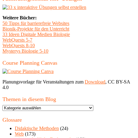
Weitere Bücher:
50 Tipps für barrierefreie Websites
Bionik-Projekte für den Unterricht
33 Ideen Digitale Medien Biologie
WebQuests 5-7
WebQuests 8-10
Mysterys Biologie 5-10
Course Planning Canvas
Planungsvorlage für Veranstaltungen zum
Download
, CC BY-SA
4.0
Themen in diesem Blog
Themen
in
diesem
Glossare
Blog
Didaktische Methoden
(24)
Web
(173)