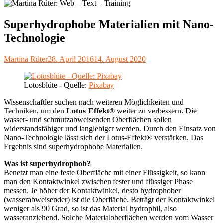
Superhydrophobe Materialien mit Nano-
Technologie
Autor
Veröffentlicht
Martina Rüter
28. April 2016
14. August 2020
am
Lotosblüte - Quelle:
Pixabay
Wissenschaftler suchen nach weiteren Möglichkeiten und
Techniken, um den
Lotus-Effekt®
weiter zu verbessern. Die
wasser- und schmutzabweisenden Oberflächen sollen
widerstandsfähiger und langlebiger werden. Durch den Einsatz von
Nano-Technologie lässt sich der Lotus-Effekt® verstärken. Das
Ergebnis sind superhydrophobe Materialien.
Was ist superhydrophob?
Benetzt man eine feste Oberfläche mit einer Flüssigkeit, so kann
man den Kontaktwinkel zwischen fester und flüssiger Phase
messen. Je höher der Kontaktwinkel, desto hydrophober
(wasserabweisender) ist die Oberfläche. Beträgt der Kontaktwinkel
weniger als 90 Grad, so ist das Material hydrophil, also
wasseranziehend. Solche Materialoberflächen werden vom Wasser