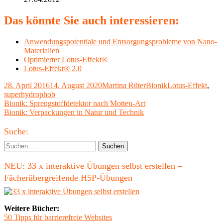
Das könnte Sie auch interessieren:
Anwendungspotentiale und Entsorgungsprobleme von Nano-
Materialien
Optimierter Lotus-Effekt®
Lotus-Effekt® 2.0
Veröffentlicht
Autor
Kategorien
Schlagwörter
28. April 2016
14. August 2020
Martina Rüter
Bionik
Lotus-Effekt
,
am
superhydrophob
Beitragsnavigation
Vorheriger
Bionik: Sprengstoffdetektor nach Motten-Art
Beitrag:
Nächster
Bionik: Verpackungen in Natur und Technik
Beitrag
Haupt-
Suche:
Seitenleiste
Suchen
nach:
NEU: 33 x interaktive Übungen selbst erstellen –
Fächerübergreifende H5P-Übungen
Weitere Bücher:
50 Tipps für barrierefreie Websites