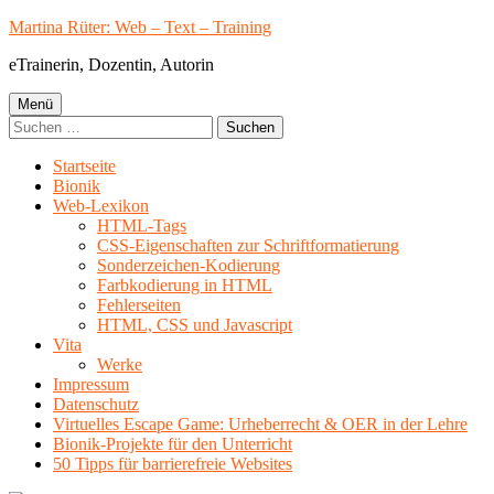
Springe
Martina Rüter: Web – Text – Training
zum
eTrainerin, Dozentin, Autorin
Inhalt
Primäres
Menü
Suchen
Menü
nach:
Startseite
Bionik
Web-Lexikon
HTML-Tags
CSS-Eigenschaften zur Schriftformatierung
Sonderzeichen-Kodierung
Farbkodierung in HTML
Fehlerseiten
HTML, CSS und Javascript
Vita
Werke
Impressum
Datenschutz
Virtuelles Escape Game: Urheberrecht & OER in der Lehre
Bionik-Projekte für den Unterricht
50 Tipps für barrierefreie Websites