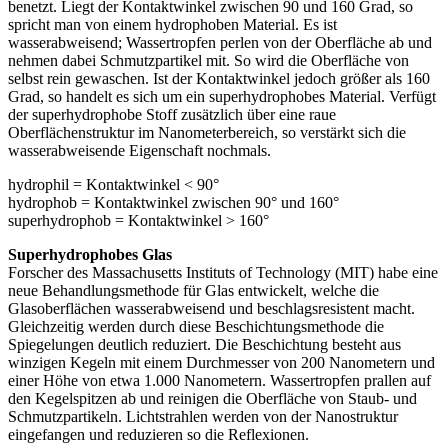
benetzt. Liegt der Kontaktwinkel zwischen 90 und 160 Grad, so
spricht man von einem hydrophoben Material. Es ist
wasserabweisend; Wassertropfen perlen von der Oberfläche ab und
nehmen dabei Schmutzpartikel mit. So wird die Oberfläche von
selbst rein gewaschen. Ist der Kontaktwinkel jedoch größer als 160
Grad, so handelt es sich um ein superhydrophobes Material. Verfügt
der superhydrophobe Stoff zusätzlich über eine raue
Oberflächenstruktur im Nanometerbereich, so verstärkt sich die
wasserabweisende Eigenschaft nochmals.
hydrophil = Kontaktwinkel < 90°
hydrophob = Kontaktwinkel zwischen 90° und 160°
superhydrophob = Kontaktwinkel > 160°
Superhydrophobes Glas
Forscher des Massachusetts Instituts of Technology (MIT) habe eine
neue Behandlungsmethode für Glas entwickelt, welche die
Glasoberflächen wasserabweisend und beschlagsresistent macht.
Gleichzeitig werden durch diese Beschichtungsmethode die
Spiegelungen deutlich reduziert. Die Beschichtung besteht aus
winzigen Kegeln mit einem Durchmesser von 200 Nanometern und
einer Höhe von etwa 1.000 Nanometern. Wassertropfen prallen auf
den Kegelspitzen ab und reinigen die Oberfläche von Staub- und
Schmutzpartikeln. Lichtstrahlen werden von der Nanostruktur
eingefangen und reduzieren so die Reflexionen.