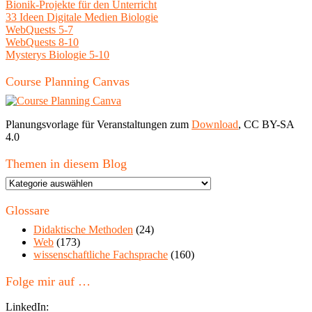
Bionik-Projekte für den Unterricht
33 Ideen Digitale Medien Biologie
WebQuests 5-7
WebQuests 8-10
Mysterys Biologie 5-10
Course Planning Canvas
Planungsvorlage für Veranstaltungen zum
Download
, CC BY-SA
4.0
Themen in diesem Blog
Themen
in
diesem
Glossare
Blog
Didaktische Methoden
(24)
Web
(173)
wissenschaftliche Fachsprache
(160)
Folge mir auf …
LinkedIn: