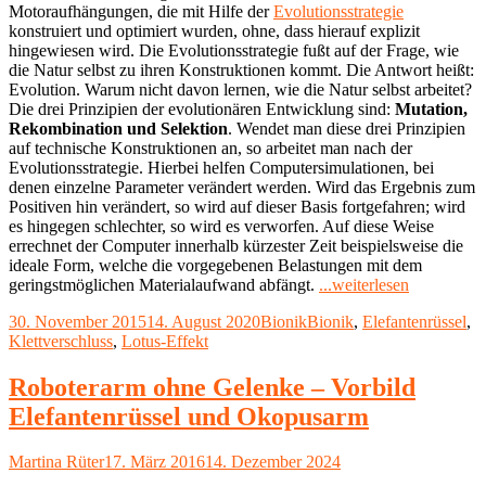
Motoraufhängungen, die mit Hilfe der
Evolutionsstrategie
konstruiert und optimiert wurden, ohne, dass hierauf explizit
hingewiesen wird. Die Evolutionsstrategie fußt auf der Frage, wie
die Natur selbst zu ihren Konstruktionen kommt. Die Antwort heißt:
Evolution. Warum nicht davon lernen, wie die Natur selbst arbeitet?
Die drei Prinzipien der evolutionären Entwicklung sind:
Mutation,
Rekombination und Selektion
. Wendet man diese drei Prinzipien
auf technische Konstruktionen an, so arbeitet man nach der
Evolutionsstrategie. Hierbei helfen Computersimulationen, bei
denen einzelne Parameter verändert werden. Wird das Ergebnis zum
Positiven hin verändert, so wird auf dieser Basis fortgefahren; wird
es hingegen schlechter, so wird es verworfen. Auf diese Weise
errechnet der Computer innerhalb kürzester Zeit beispielsweise die
ideale Form, welche die vorgegebenen Belastungen mit dem
"In
geringstmöglichen Materialaufwand abfängt.
...weiterlesen
welchen
Veröffentlicht
Kategorien
Schlagwörter
30. November 2015
14. August 2020
Bionik
Bionik
,
Elefantenrüssel
,
Produkten
am
Klettverschluss
,
Lotus-Effekt
steckt
Bionik?"
Roboterarm ohne Gelenke – Vorbild
Elefantenrüssel und Okopusarm
Autor
Veröffentlicht
Martina Rüter
17. März 2016
14. Dezember 2024
am