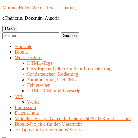
Springe
Martina Rüter: Web – Text – Training
zum
eTrainerin, Dozentin, Autorin
Inhalt
Primäres
Menü
Suchen
Menü
nach:
Startseite
Bionik
Web-Lexikon
HTML-Tags
CSS-Eigenschaften zur Schriftformatierung
Sonderzeichen-Kodierung
Farbkodierung in HTML
Fehlerseiten
HTML, CSS und Javascript
Vita
Werke
Impressum
Datenschutz
Virtuelles Escape Game: Urheberrecht & OER in der Lehre
Bionik-Projekte für den Unterricht
50 Tipps für barrierefreie Websites