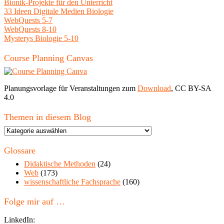
Bionik-Projekte für den Unterricht
33 Ideen Digitale Medien Biologie
WebQuests 5-7
WebQuests 8-10
Mysterys Biologie 5-10
Course Planning Canvas
Planungsvorlage für Veranstaltungen zum
Download
, CC BY-SA
4.0
Themen in diesem Blog
Themen
in
diesem
Glossare
Blog
Didaktische Methoden
(24)
Web
(173)
wissenschaftliche Fachsprache
(160)
Folge mir auf …
LinkedIn: