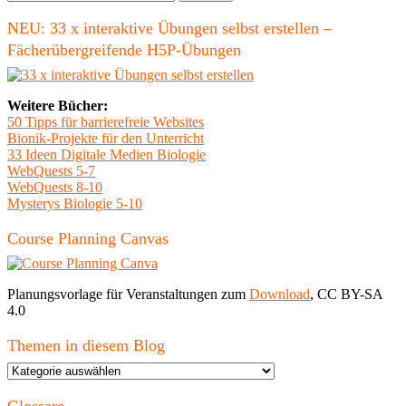
nach:
NEU: 33 x interaktive Übungen selbst erstellen –
Fächerübergreifende H5P-Übungen
Weitere Bücher:
50 Tipps für barrierefreie Websites
Bionik-Projekte für den Unterricht
33 Ideen Digitale Medien Biologie
WebQuests 5-7
WebQuests 8-10
Mysterys Biologie 5-10
Course Planning Canvas
Planungsvorlage für Veranstaltungen zum
Download
, CC BY-SA
4.0
Themen in diesem Blog
Themen
in
diesem