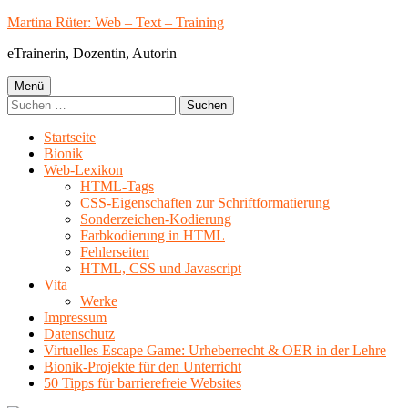
Springe
Martina Rüter: Web – Text – Training
zum
eTrainerin, Dozentin, Autorin
Inhalt
Primäres
Menü
Suchen
Menü
nach:
Startseite
Bionik
Web-Lexikon
HTML-Tags
CSS-Eigenschaften zur Schriftformatierung
Sonderzeichen-Kodierung
Farbkodierung in HTML
Fehlerseiten
HTML, CSS und Javascript
Vita
Werke
Impressum
Datenschutz
Virtuelles Escape Game: Urheberrecht & OER in der Lehre
Bionik-Projekte für den Unterricht
50 Tipps für barrierefreie Websites