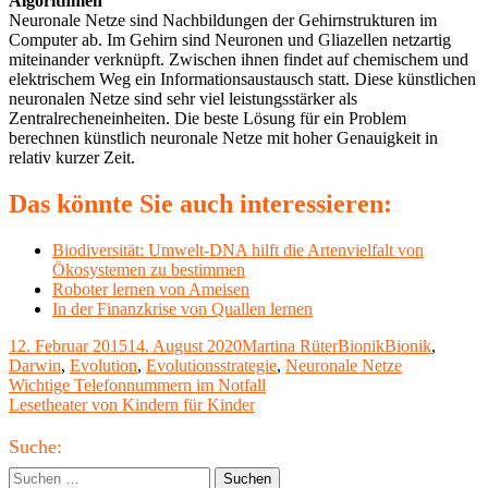
Algorithmen
Neuronale Netze sind Nachbildungen der Gehirnstrukturen im
Computer ab. Im Gehirn sind Neuronen und Gliazellen netzartig
miteinander verknüpft. Zwischen ihnen findet auf chemischem und
elektrischem Weg ein Informationsaustausch statt. Diese künstlichen
neuronalen Netze sind sehr viel leistungsstärker als
Zentralrecheneinheiten. Die beste Lösung für ein Problem
berechnen künstlich neuronale Netze mit hoher Genauigkeit in
relativ kurzer Zeit.
Das könnte Sie auch interessieren:
Biodiversität: Umwelt-DNA hilft die Artenvielfalt von
Ökosystemen zu bestimmen
Roboter lernen von Ameisen
In der Finanzkrise von Quallen lernen
Veröffentlicht
Autor
Kategorien
Schlagwörter
12. Februar 2015
14. August 2020
Martina Rüter
Bionik
Bionik
,
am
Darwin
,
Evolution
,
Evolutionsstrategie
,
Neuronale Netze
Beitragsnavigation
Vorheriger
Wichtige Telefonnummern im Notfall
Beitrag:
Nächster
Lesetheater von Kindern für Kinder
Beitrag
Haupt-
Suche:
Seitenleiste
Suchen