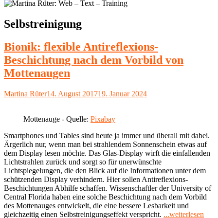
Schlagwort:
Selbstreinigung
Bionik: flexible Antireflexions-
Beschichtung nach dem Vorbild von
Mottenaugen
Autor
Veröffentlicht
Martina Rüter
14. August 2017
19. Januar 2024
am
Mottenauge - Quelle:
Pixabay
Smartphones und Tables sind heute ja immer und überall mit dabei.
Ärgerlich nur, wenn man bei strahlendem Sonnenschein etwas auf
dem Display lesen möchte. Das Glas-Display wirft die einfallenden
Lichtstrahlen zurück und sorgt so für unerwünschte
Lichtspiegelungen, die den Blick auf die Informationen unter dem
schützenden Display verhindern. Hier sollen Antireflexions-
Beschichtungen Abhilfe schaffen. Wissenschaftler der University of
Central Florida haben eine solche Beschichtung nach dem Vorbild
des Mottenauges entwickelt, die eine bessere Lesbarkeit und
"Bio
gleichzeitig einen Selbstreinigungseffekt verspricht.
...weiterlesen