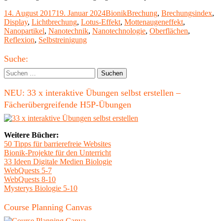
flexi
Veröffentlicht
Kategorien
Schlagwörter
14. August 2017
19. Januar 2024
Bionik
Brechung
,
Brechungsindex
,
Anti
am
Display
,
Lichtbrechung
,
Lotus-Effekt
,
Mottenaugeneffekt
,
Besc
Nanopartikel
,
Nanotechnik
,
Nanotechnologie
,
Oberflächen
,
nach
Reflexion
,
Selbstreinigung
dem
Vorb
Haupt-
von
Suche:
Mott
Seitenleiste
Suchen
nach:
NEU: 33 x interaktive Übungen selbst erstellen –
Fächerübergreifende H5P-Übungen
Weitere Bücher:
50 Tipps für barrierefreie Websites
Bionik-Projekte für den Unterricht
33 Ideen Digitale Medien Biologie
WebQuests 5-7
WebQuests 8-10
Mysterys Biologie 5-10
Course Planning Canvas