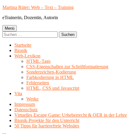
Springe
Martina Rüter: Web – Text – Training
zum
eTrainerin, Dozentin, Autorin
Inhalt
Primäres
Menü
Suchen
Menü
nach:
Startseite
Bionik
Web-Lexikon
HTML-Tags
CSS-Eigenschaften zur Schriftformatierung
Sonderzeichen-Kodierung
Farbkodierung in HTML
Fehlerseiten
HTML, CSS und Javascript
Vita
Werke
Impressum
Datenschutz
Virtuelles Escape Game: Urheberrecht & OER in der Lehre
Bionik-Projekte für den Unterricht
50 Tipps für barrierefreie Websites