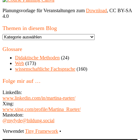
Planungsvorlage für Veranstaltungen zum
Download
, CC BY-SA
4.0
Themen in diesem Blog
Themen
in
diesem
Glossare
Blog
Didaktische Methoden
(24)
Web
(173)
wissenschaftliche Fachsprache
(160)
Folge mir auf …
LinkedIn:
www.linkedin.com/in/martina-rueter/
Xing:
www.xing.com/profile/Martina_Rueter/
Mastodon:
@myfyde@bildung.social
Footer
Verwendet
Tiny Framework
•