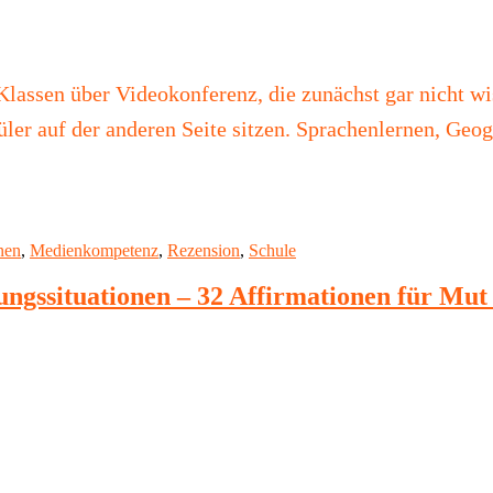
assen über Videokonferenz, die zunächst gar nicht wis
üler auf der anderen Seite sitzen. Sprachenlernen, Geo
nen
,
Medienkompetenz
,
Rezension
,
Schule
ngssituationen – 32 Affirmationen für Mut