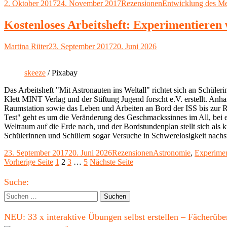
Veröffentlicht
Kategorien
Schlagwörter
2. Oktober 2017
24. November 2017
Rezensionen
Entwicklung des M
kurze
am
Geschichte
der
Kostenloses Arbeitsheft: Experimentieren 
Menschheit
(2013)
Autor
Veröffentlicht
Martina Rüter
23. September 2017
20. Juni 2026
von
am
Yuval
Noah
skeeze
/ Pixabay
Harari"
Das Arbeitsheft "Mit Astronauten ins Weltall" richtet sich an Schü
Klett MINT Verlag und der Stiftung Jugend forscht e.V. erstellt. An
Raumstation sowie das Leben und Arbeiten an Bord der ISS bis zur R
Test" geht es um die Veränderung des Geschmackssinnes im All, be
Weltraum auf die Erde nach, und der Bordstundenplan stellt sich als k
Schülerinnen und Schülern sogar Versuche in Schwerelosigkeit nachs
Veröffentlicht
Kategorien
Schlagwörter
23. September 2017
20. Juni 2026
Rezensionen
Astronomie
,
Experime
am
Seitennummerierung
Seite
Seite
Seite
Seite
Vorherige Seite
1
2
3
…
5
Nächste Seite
der
Haupt-
Suche:
Beiträge
Seitenleiste
Suchen
nach:
NEU: 33 x interaktive Übungen selbst erstellen – Fächerü