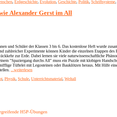
enschen
,
Erdgeschichte
,
Evolution
,
Geschichte
,
Politik
,
Schriftsysteme
wie Alexander Gerst im All
lerinnen und Schüler der Klassen 3 bis 6. Das kostenlose Heft wurde 
hand zahlreicher Experimente können Kinder die einzelnen Etappen des 
ückkehr zur Erde. Dabei lernen sie viele naturwissenschaftliche Phä
i einem "Spaziergang durchs All" muss ein Puzzle mit klobigen Hands
nifflige Tüftelei mit Legosteinen oder Bauklötzen heraus. Mit Hilfe ei
"Kostenloses
tellen.
...weiterlesen
Arbeitsheft:
nt
,
Physik
,
Schule
,
Unterrichtsmaterial
,
Weltall
Experimentieren
wie
Alexander
Gerst
im
All"
bergreifende H5P-Übungen