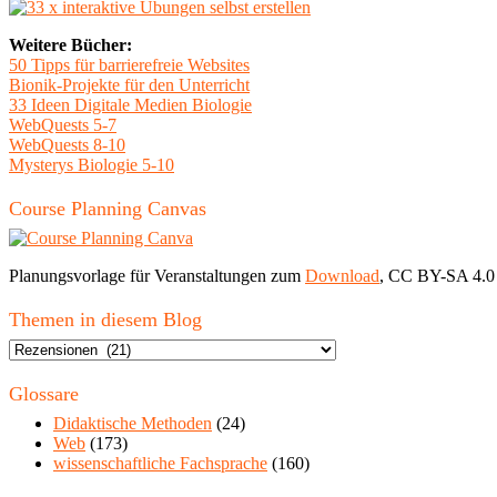
Weitere Bücher:
50 Tipps für barrierefreie Websites
Bionik-Projekte für den Unterricht
33 Ideen Digitale Medien Biologie
WebQuests 5-7
WebQuests 8-10
Mysterys Biologie 5-10
Course Planning Canvas
Planungsvorlage für Veranstaltungen zum
Download
, CC BY-SA 4.0
Themen in diesem Blog
Themen
in
diesem
Glossare
Blog
Didaktische Methoden
(24)
Web
(173)
wissenschaftliche Fachsprache
(160)