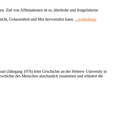
en. Ziel von Affirmationen ist es, überholte und festgefahrene
"Rezension
icht, Gelassenheit und Mut hervorrufen kann.
...weiterlesen
Bärenstark
Gedanken
in
Prüfungssi
–
32
Affirmatio
für
Mut
und
Zuversicht
rari (Jahrgang 1976) lehrt Geschichte an der Hebrew University in
sgeschichte des Menschen anschaulich zusammen und erläutert die