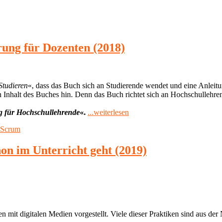
rung für Dozenten (2018)
Studieren
«, dass das Buch sich an Studierende wendet und eine Anleitung
en Inhalt des Buches hin. Denn das Buch richtet sich an Hochschullehre
"Rezension:
ng für Hochschullehrende
«.
...weiterlesen
Agiles
Scrum
Studieren
–
Eine
hon im Unterricht geht (2019)
Einführung
für
Dozenten
(2018)"
n mit digitalen Medien vorgestellt. Viele dieser Praktiken sind aus de