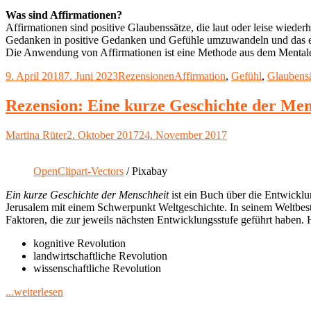
Was sind Affirmationen?
Affirmationen sind positive Glaubenssätze, die laut oder leise wieder
Gedanken in positive Gedanken und Gefühle umzuwandeln und das eig
Die Anwendung von Affirmationen ist eine Methode aus dem Mentale
Veröffentlicht
Kategorien
Schlagwörter
9. April 2018
7. Juni 2023
Rezensionen
Affirmation
,
Gefühl
,
Glaubens
am
Rezension: Eine kurze Geschichte der Men
Autor
Veröffentlicht
Martina Rüter
2. Oktober 2017
24. November 2017
am
OpenClipart-Vectors
/ Pixabay
Ein kurze Geschichte der Menschheit
ist ein Buch über die Entwicklu
Jerusalem mit einem Schwerpunkt Weltgeschichte. In seinem Weltbestse
Faktoren, die zur jeweils nächsten Entwicklungsstufe geführt haben. H
kognitive Revolution
landwirtschaftliche Revolution
wissenschaftliche Revolution
"Rezension:
...weiterlesen
Eine