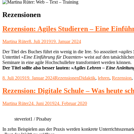
Kategorie:
Rezensionen
Rezension: Agiles Studieren – Eine Einfüh
Autor
Veröffentlicht
Martina Rüter
8. Juli 2019
19. Januar 2024
am
Der Titel des Buches führt ein wenig in die Irre. So assoziiert »
agiles 
Untertitel »
Eine Einführung für Dozenten
« weist auf den tatsächlich
Seminare in eine agile Hochschullehre transformiert werden können.
Der Titel sollte also besser lauten: »
Agiles Lehren – Eine Anleitu
Veröffentlicht
Kategorien
Schlagwörter
8. Juli 2019
19. Januar 2024
Rezensionen
Didaktik
,
lehren
,
Rezension
,
am
Rezension: Digitale Schule – Was heute sc
Autor
Veröffentlicht
Martina Rüter
24. Juni 2019
24. Februar 2020
am
steveriot1 / Pixabay
In zehn Beispielen aus der Praxis werden konkrete Unterrichtsszenarie