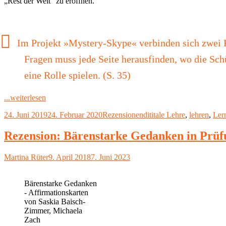
„Rest der Welt“ zu eröffnen.
Im Projekt »Mystery-Skype« verbinden sich zwei Kl
Fragen muss jede Seite herausfinden, wo die Sch
eine Rolle spielen. (S. 35)
"Rezension:
...weiterlesen
Digitale
Veröffentlicht
Kategorien
Schlagwörter
24. Juni 2019
24. Februar 2020
Rezensionen
dititale Lehre
,
lehren
,
Ler
Schule
am
–
Was
Rezension: Bärenstarke Gedanken in Prüfu
heute
schon
Autor
Veröffentlicht
Martina Rüter
9. April 2018
7. Juni 2023
im
am
Unterricht
geht
Bärenstarke Gedanken
(2019)"
- Affirmationskarten
von Saskia Baisch-
Zimmer, Michaela
Zach