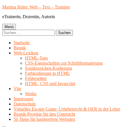
Springe
Martina Rüter: Web – Text – Training
zum
eTrainerin, Dozentin, Autorin
Inhalt
Primäres
Menü
Suchen
Menü
nach:
Startseite
Bionik
Web-Lexikon
HTML-Tags
CSS-Eigenschaften zur Schriftformatierung
Sonderzeichen-Kodierung
Farbkodierung in HTML
Fehlerseiten
HTML, CSS und Javascript
Vita
Werke
Impressum
Datenschutz
Virtuelles Escape Game: Urheberrecht & OER in der Lehre
Bionik-Projekte für den Unterricht
50 Tipps für barrierefreie Websites