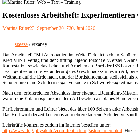
Kostenloses Arbeitsheft: Experimentieren 
Autor
Veröffentlicht
Martina Rüter
23. September 2017
20. Juni 2026
am
skeeze
/ Pixabay
Das Arbeitsheft "Mit Astronauten ins Weltall" richtet sich an Schü
Klett MINT Verlag und der Stiftung Jugend forscht e.V. erstellt. An
Raumstation sowie das Leben und Arbeiten an Bord der ISS bis zur R
Test" geht es um die Veränderung des Geschmackssinnes im All, be
Weltraum auf die Erde nach, und der Bordstundenplan stellt sich als k
Schülerinnen und Schülern sogar Versuche in Schwerelosigkeit nachst
Nach dem erfolgreichen Abschluss ihrer eigenen „Raumfahrt-Mission“
warum die Erdatmosphäre aus dem All besehen als blaues Band erschei
Für Lehrerinnen und Lehrer bietet das über 100 Seiten starke Arbeit
Das Heft wird derzeit kostenlos an mehrere tausend Schulen versandt
Lehrkräfte können es zudem im Internet bestellen unter:
http://www.dpg-physik.de/veroeffentlichung/astronauten.html
. Hier 