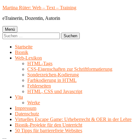
Springe
Martina Rüter: Web – Text – Training
zum
eTrainerin, Dozentin, Autorin
Inhalt
Primäres
Menü
Suchen
Menü
nach:
Startseite
Bionik
Web-Lexikon
HTML-Tags
CSS-Eigenschaften zur Schriftformatierung
Sonderzeichen-Kodierung
Farbkodierung in HTML
Fehlerseiten
HTML, CSS und Javascript
Vita
Werke
Impressum
Datenschutz
Virtuelles Escape Game: Urheberrecht & OER in der Lehre
Bionik-Projekte für den Unterricht
50 Tipps für barrierefreie Websites