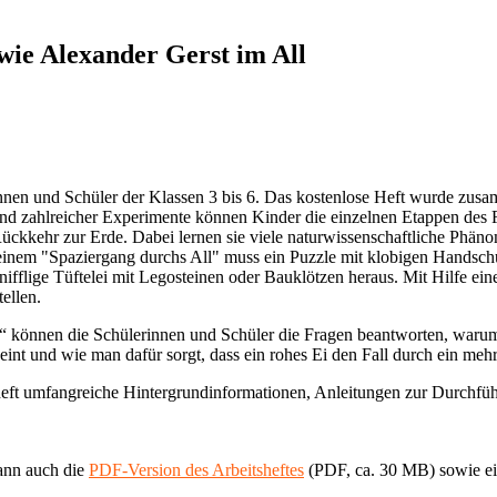
wie Alexander Gerst im All
lerinnen und Schüler der Klassen 3 bis 6. Das kostenlose Heft wurde 
hand zahlreicher Experimente können Kinder die einzelnen Etappen des 
ückkehr zur Erde. Dabei lernen sie viele naturwissenschaftliche Phä
i einem "Spaziergang durchs All" muss ein Puzzle mit klobigen Hands
nifflige Tüftelei mit Legosteinen oder Bauklötzen heraus. Mit Hilfe ei
ellen.
 können die Schülerinnen und Schüler die Fragen beantworten, warum A
nt und wie man dafür sorgt, dass ein rohes Ei den Fall durch ein mehr
sheft umfangreiche Hintergrundinformationen, Anleitungen zur Durchführ
.
kann auch die
PDF-Version des Arbeitsheftes
(PDF, ca. 30 MB) sowie ei