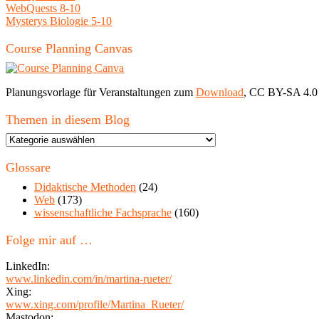
WebQuests 8-10
Mysterys Biologie 5-10
Course Planning Canvas
Planungsvorlage für Veranstaltungen zum
Download
, CC BY-SA 4.0
Themen in diesem Blog
Themen
in
diesem
Glossare
Blog
Didaktische Methoden
(24)
Web
(173)
wissenschaftliche Fachsprache
(160)
Folge mir auf …
LinkedIn:
www.linkedin.com/in/martina-rueter/
Xing:
www.xing.com/profile/Martina_Rueter/
Mastodon: