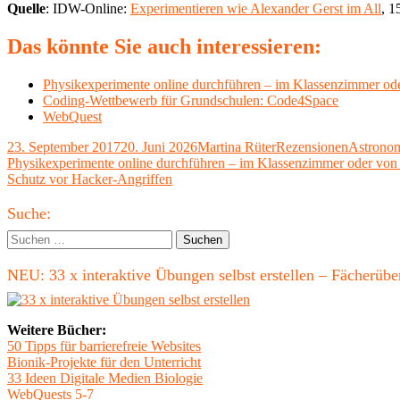
Quelle
: IDW-Online:
Experimentieren wie Alexander Gerst im All
, 1
Das könnte Sie auch interessieren:
Physikexperimente online durchführen – im Klassenzimmer od
Coding-Wettbewerb für Grundschulen: Code4Space
WebQuest
Veröffentlicht
Autor
Kategorien
Schlagwö
23. September 2017
20. Juni 2026
Martina Rüter
Rezensionen
Astrono
am
Beitragsnavigation
Vorheriger
Physikexperimente online durchführen – im Klassenzimmer oder von
Beitrag:
Nächster
Schutz vor Hacker-Angriffen
Beitrag
Haupt-
Suche:
Seitenleiste
Suchen
nach:
NEU: 33 x interaktive Übungen selbst erstellen – Fächerü
Weitere Bücher:
50 Tipps für barrierefreie Websites
Bionik-Projekte für den Unterricht
33 Ideen Digitale Medien Biologie
WebQuests 5-7