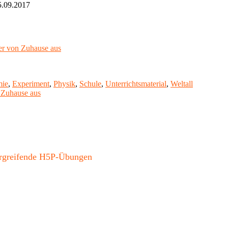
5.09.2017
er von Zuhause aus
rter
mie
,
Experiment
,
Physik
,
Schule
,
Unterrichtsmaterial
,
Weltall
 Zuhause aus
bergreifende H5P-Übungen