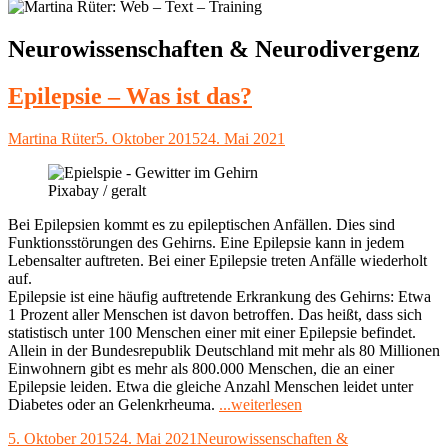
Kategorie:
Neurowissenschaften & Neurodivergenz
Epilepsie – Was ist das?
Autor
Veröffentlicht
Martina Rüter
5. Oktober 2015
24. Mai 2021
am
Pixabay / geralt
Bei Epilepsien kommt es zu epileptischen Anfällen. Dies sind
Funktionsstörungen des Gehirns. Eine Epilepsie kann in jedem
Lebensalter auftreten. Bei einer Epilepsie treten Anfälle wiederholt
auf.
Epilepsie ist eine häufig auftretende Erkrankung des Gehirns: Etwa
1 Prozent aller Menschen ist davon betroffen. Das heißt, dass sich
statistisch unter 100 Menschen einer mit einer Epilepsie befindet.
Allein in der Bundesrepublik Deutschland mit mehr als 80 Millionen
Einwohnern gibt es mehr als 800.000 Menschen, die an einer
Epilepsie leiden. Etwa die gleiche Anzahl Menschen leidet unter
"Epilepsie
Diabetes oder an Gelenkrheuma.
...weiterlesen
–
Veröffentlicht
Kategorien
5. Oktober 2015
24. Mai 2021
Neurowissenschaften &
Was