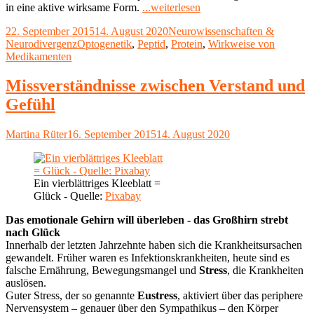
"Gezielte
in eine aktive wirksame Form.
...weiterlesen
Behandlung
Veröffentlicht
Kategorien
22. September 2015
14. August 2020
Neurowissenschaften &
durch
am
Schlagwörter
Neurodivergenz
Optogenetik
,
Peptid
,
Protein
,
Wirkweise von
Peptid-
Medikamenten
Bestrahlung"
Missverständnisse zwischen Verstand und
Gefühl
Autor
Veröffentlicht
Martina Rüter
16. September 2015
14. August 2020
am
Ein vierblättriges Kleeblatt =
Glück - Quelle:
Pixabay
Das emotionale Gehirn will überleben - das Großhirn strebt
nach Glück
Innerhalb der letzten Jahrzehnte haben sich die Krankheitsursachen
gewandelt. Früher waren es Infektionskrankheiten, heute sind es
falsche Ernährung, Bewegungsmangel und
Stress
, die Krankheiten
auslösen.
Guter Stress, der so genannte
Eustress
, aktiviert über das periphere
Nervensystem – genauer über den Sympathikus – den Körper