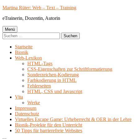
Springe
Martina Rüter: Web – Text – Training
zum
eTrainerin, Dozentin, Autorin
Inhalt
Primäres
Menü
Suchen
Menü
nach:
Startseite
Bionik
Web-Lexikon
HTML-Tags
CSS-Eigenschaften zur Schriftformatierung
Sonderzeichen-Kodierung
Farbkodierung in HTML
Fehlerseiten
HTML, CSS und Javascript
Vita
Werke
Impressum
Datenschutz
Virtuelles Escape Game: Urheberrecht & OER in der Lehre
Bionik-Projekte für den Unterricht
50 Tipps für barrierefreie Websites