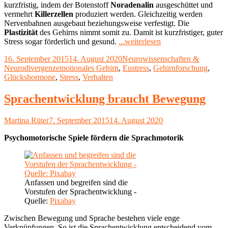
kurzfristig, indem der Botenstoff
Noradenalin
ausgeschüttet und
vermehrt
Killerzellen
produziert werden. Gleichzeitig werden
Nervenbahnen ausgebaut beziehungsweise verfestigt. Die
Plastizität
des Gehirns nimmt somit zu. Damit ist kurzfristiger, guter
"Missverständnisse
Stress sogar förderlich und gesund.
...weiterlesen
zwischen
Veröffentlicht
Kategorien
16. September 2015
14. August 2020
Neurowissenschaften &
Verstand
am
Schlagwörter
Neurodivergenz
emotionales Gehirn
,
Eustress
,
Gehirnforschung
,
und
Glückshormone
,
Stress
,
Verhalten
Gefühl"
Sprachentwicklung braucht Bewegung
Autor
Veröffentlicht
Martina Rüter
7. September 2015
14. August 2020
am
Psychomotorische Spiele fördern die Sprachmotorik
Anfassen und begreifen sind die
Vorstufen der Sprachentwicklung -
Quelle:
Pixabay
Zwischen Bewegung und Sprache bestehen viele enge
Verknüpfungen. So ist die Sprachentwicklung entscheidend vom