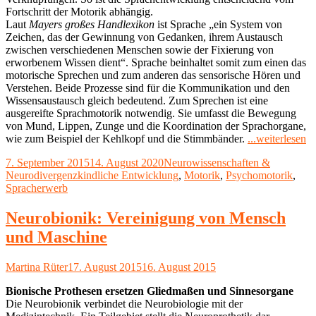
Fortschritt der Motorik abhängig.
Laut
Mayers großes Handlexikon
ist Sprache „ein System von
Zeichen, das der Gewinnung von Gedanken, ihrem Austausch
zwischen verschiedenen Menschen sowie der Fixierung von
erworbenem Wissen dient“. Sprache beinhaltet somit zum einen das
motorische Sprechen und zum anderen das sensorische Hören und
Verstehen. Beide Prozesse sind für die Kommunikation und den
Wissensaustausch gleich bedeutend. Zum Sprechen ist eine
ausgereifte Sprachmotorik notwendig. Sie umfasst die Bewegung
von Mund, Lippen, Zunge und die Koordination der Sprachorgane,
"S
wie zum Beispiel der Kehlkopf und die Stimmbänder.
...weiterlesen
br
Veröffentlicht
Kategorien
7. September 2015
14. August 2020
Neurowissenschaften &
B
am
Schlagwörter
Neurodivergenz
kindliche Entwicklung
,
Motorik
,
Psychomotorik
,
Spracherwerb
Neurobionik: Vereinigung von Mensch
und Maschine
Autor
Veröffentlicht
Martina Rüter
17. August 2015
16. August 2015
am
Bionische Prothesen ersetzen Gliedmaßen und Sinnesorgane
Die Neurobionik verbindet die Neurobiologie mit der