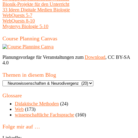
Bionik-Projekte für den Unterricht
33 Ideen Digitale Medien Biologie
WebQuests 5-7
WebQuests 8-10
Mysterys Biologie 5-10
Course Planning Canvas
Planungsvorlage für Veranstaltungen zum
Download
, CC BY-SA
4.0
Themen in diesem Blog
Themen
in
diesem
Glossare
Blog
Didaktische Methoden
(24)
Web
(173)
wissenschaftliche Fachsprache
(160)
Folge mir auf …
LinkedIn: