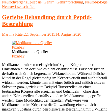
am
Schlagwörter
Neurodivergenz
Epilepsie
,
Gehirn
,
Gehirnforschung
,
Neurobiologie
,
ist
Neurowissenschaften
das?"
Gezielte Behandlung durch Peptid-
Bestrahlung
Autor
Veröffentlicht
Martina Rüter
22. September 2015
14. August 2020
am
Medikamente - Quelle:
Pixabay
Medikamente wirken meist gleichmäßig im Körper – unter
Umständen auch dort, wo es nicht erwünscht ist. Forscher suchen
deshalb nach örtlich begrenzten Wirkmethoden. Während lösliche
Mittel in der Regel gleichmäßig im Körper verteilt und auch überall
wirksam werden, könnte man mit einer örtlich und zeitlich aktiven
Substanz ganz gezielt zum Beispiel Tumorzellen an einer
bestimmten Körperstelle erreichen und behandeln – ohne dass
andere Körperzellen ebenfalls von dem Medikament angegriffen
werden. Eine Möglichkeit der gezielten Wirkweise von
Medikamenten im Körper ist die Umwandlung einer zunächst
inaktiven Substanz durch beispielsweise Bestrahlung mit UV-Licht