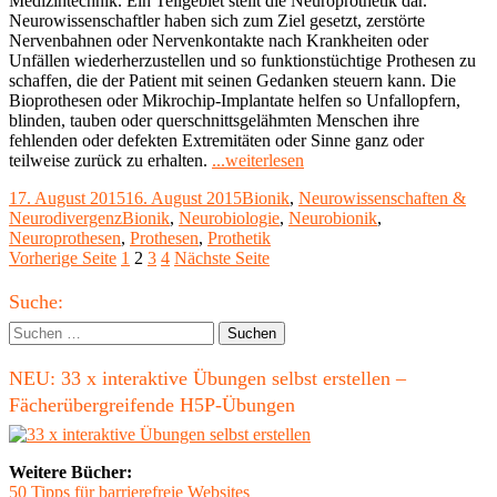
Medizintechnik. Ein Teilgebiet stellt die Neuroprothetik dar.
Neurowissenschaftler haben sich zum Ziel gesetzt, zerstörte
Nervenbahnen oder Nervenkontakte nach Krankheiten oder
Unfällen wiederherzustellen und so funktionstüchtige Prothesen zu
schaffen, die der Patient mit seinen Gedanken steuern kann. Die
Bioprothesen oder Mikrochip-Implantate helfen so Unfallopfern,
blinden, tauben oder querschnittsgelähmten Menschen ihre
fehlenden oder defekten Extremitäten oder Sinne ganz oder
"Neurobionik:
teilweise zurück zu erhalten.
...weiterlesen
Vereinigung
Veröffentlicht
Kategorien
17. August 2015
16. August 2015
Bionik
,
Neurowissenschaften &
von
am
Schlagwörter
Neurodivergenz
Bionik
,
Neurobiologie
,
Neurobionik
,
Mensch
Neuroprothesen
,
Prothesen
,
Prothetik
und
Seitennummerierung
Seite
Seite
Seite
Seite
Vorherige Seite
1
2
3
4
Nächste Seite
Maschine"
der
Haupt-
Suche:
Beiträge
Seitenleiste
Suchen
nach:
NEU: 33 x interaktive Übungen selbst erstellen –
Fächerübergreifende H5P-Übungen
Weitere Bücher:
50 Tipps für barrierefreie Websites