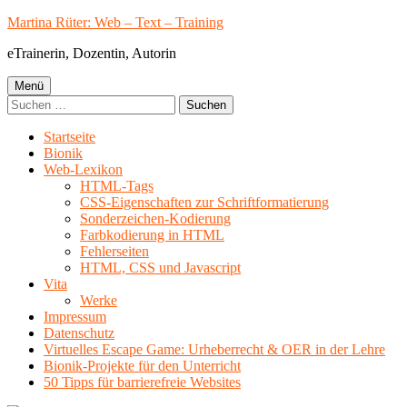
Springe
Martina Rüter: Web – Text – Training
zum
eTrainerin, Dozentin, Autorin
Inhalt
Primäres
Menü
Suchen
Menü
nach:
Startseite
Bionik
Web-Lexikon
HTML-Tags
CSS-Eigenschaften zur Schriftformatierung
Sonderzeichen-Kodierung
Farbkodierung in HTML
Fehlerseiten
HTML, CSS und Javascript
Vita
Werke
Impressum
Datenschutz
Virtuelles Escape Game: Urheberrecht & OER in der Lehre
Bionik-Projekte für den Unterricht
50 Tipps für barrierefreie Websites