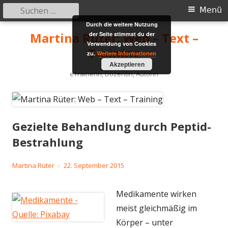
Suchen
Primäres
Menü
nach:
Durch die weitere Nutzung
Menü
Springe
Martina Rüter: Web – Text –
der Seite stimmst du der
zum
Verwendung von Cookies
Training
zu.
Weitere Informationen
Inhalt
Akzeptieren
eTrainerin, Dozentin, Autorin
Gezielte Behandlung durch Peptid-
Bestrahlung
Autor
Veröffentlicht
Martina Rüter
22. September 2015
am
Medikamente wirken
meist gleichmäßig im
Körper – unter