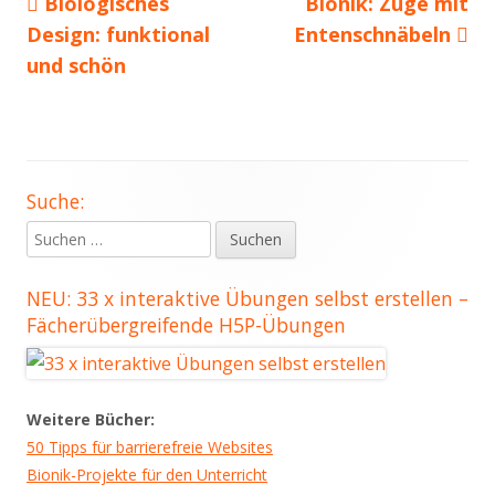
Vorheriger
Nächster
Biologisches
Bionik: Züge mit
Beitragsnavigation
Beitrag:
Beitrag
Design: funktional
Entenschnäbeln
und schön
Suche:
Haupt-
Suchen
Seitenleiste
nach:
NEU: 33 x interaktive Übungen selbst erstellen –
Fächerübergreifende H5P-Übungen
Weitere Bücher:
50 Tipps für barrierefreie Websites
Bionik-Projekte für den Unterricht