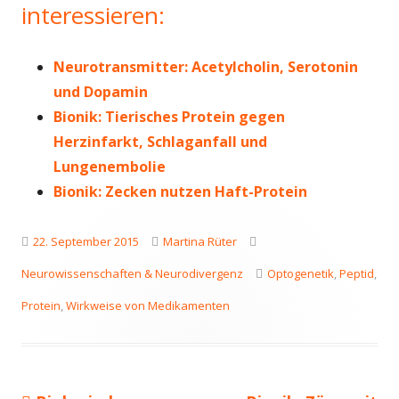
interessieren:
Neurotransmitter: Acetylcholin, Serotonin
und Dopamin
Bionik: Tierisches Protein gegen
Herzinfarkt, Schlaganfall und
Lungenembolie
Bionik: Zecken nutzen Haft-Protein
Veröffentlicht
Autor
Kategorien
22. September 2015
Martina Rüter
am
Schlagwörter
Neurowissenschaften & Neurodivergenz
Optogenetik
,
Peptid
,
Protein
,
Wirkweise von Medikamenten