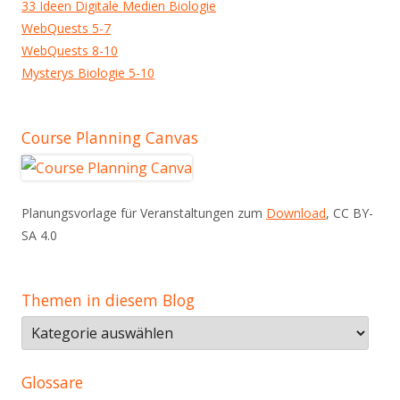
33 Ideen Digitale Medien Biologie
WebQuests 5-7
WebQuests 8-10
Mysterys Biologie 5-10
Course Planning Canvas
Planungsvorlage für Veranstaltungen zum
Download
, CC BY-
SA 4.0
Themen in diesem Blog
Themen
in
diesem
Glossare