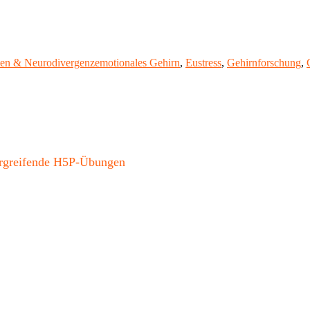
Schlagwörter
ten & Neurodivergenz
emotionales Gehirn
,
Eustress
,
Gehirnforschung
,
bergreifende H5P-Übungen