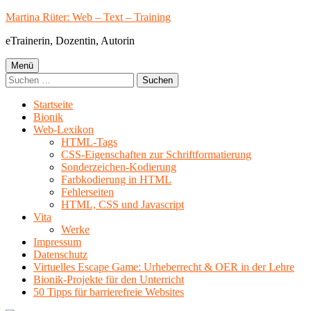
Springe
Martina Rüter: Web – Text – Training
zum
eTrainerin, Dozentin, Autorin
Inhalt
Primäres
Menü
Suchen
Menü
nach:
Startseite
Bionik
Web-Lexikon
HTML-Tags
CSS-Eigenschaften zur Schriftformatierung
Sonderzeichen-Kodierung
Farbkodierung in HTML
Fehlerseiten
HTML, CSS und Javascript
Vita
Werke
Impressum
Datenschutz
Virtuelles Escape Game: Urheberrecht & OER in der Lehre
Bionik-Projekte für den Unterricht
50 Tipps für barrierefreie Websites