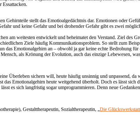
 Essattacken.
sten Gehirnteile stellt das Emotioalgedächtnis dar. Emotionen oder Gef
: Gefahr und keine Gefahr und bei drohender Gefahr gibt es zwei mögl
nschen am weitesten entwickelt und beheimatet den Verstand. Ziel des 
hiedlichen Ziele häufig Kommunikationsproblem. So stellt zum Beispiel
un das Emotionalgehirn an – obwohl ja gar keine echte Bedrohung für d
r Mensch, als Krönung der Evolution, auch das einzige Lebewesen, was 
ine Überleben sichern will, heute häufig unsinnig und unpassend, da wir
st das Emotionalgehirn heute weitgehend überholt. Doch es lässt sich d
st es sich langfristig sogar umprogrammieren. Denn neue Gedanken müs
herapie), Gestalttherapeutin, Sozialtherapeutin, „
Die Glückswerkstatt