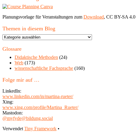
Planungsvorlage für Veranstaltungen zum
Download
, CC BY-SA 4.0
Themen in diesem Blog
Themen
in
diesem
Glossare
Blog
Didaktische Methoden
(24)
Web
(173)
wissenschaftliche Fachsprache
(160)
Folge mir auf …
LinkedIn:
www.linkedin.com/in/martina-rueter/
Xing:
www.xing.com/profile/Martina_Rueter/
Mastodon:
@myfyde@bildung.social
Footer
Verwendet
Tiny Framework
•