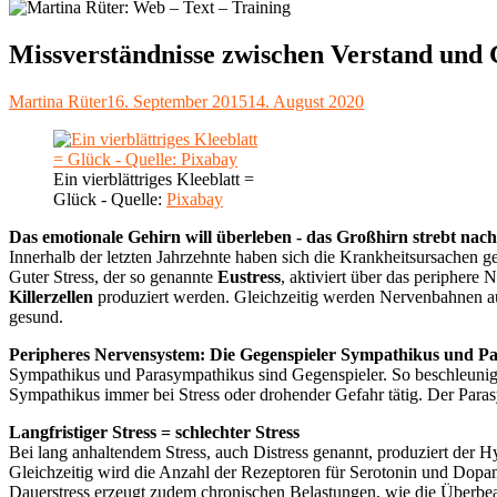
Missverständnisse zwischen Verstand und 
Autor
Veröffentlicht
Martina Rüter
16. September 2015
14. August 2020
am
Ein vierblättriges Kleeblatt =
Glück - Quelle:
Pixabay
Das emotionale Gehirn will überleben - das Großhirn strebt nac
Innerhalb der letzten Jahrzehnte haben sich die Krankheitsursachen
Guter Stress, der so genannte
Eustress
, aktiviert über das periphere
Killerzellen
produziert werden. Gleichzeitig werden Nervenbahnen au
gesund.
Peripheres Nervensystem: Die Gegenspieler Sympathikus und P
Sympathikus und Parasympathikus sind Gegenspieler. So beschleunig
Sympathikus immer bei Stress oder drohender Gefahr tätig. Der Par
Langfristiger Stress = schlechter Stress
Bei lang anhaltendem Stress, auch Distress genannt, produziert der 
Gleichzeitig wird die Anzahl der Rezeptoren für Serotonin und Dopami
Dauerstress erzeugt zudem chronischen Belastungen, wie die Überb