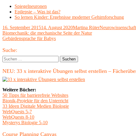
Spiegelneuronen
Epilepsie – Was ist das?
So lernen Kinder: Ergebnisse moderner Gehirnforschung
Veröffentlicht
Autor
Kategorien
16. September 2015
14. August 2020
Martina Rüter
Neurowissenschaf
am
Beitragsnavigation
Vorheriger
Biomechanik: die mechanische Seite der Natur
Beitrag:
Nächster
Gebärdensprache für Babys
Beitrag
Haupt-
Suche:
Seitenleiste
Suchen
nach:
NEU: 33 x interaktive Übungen selbst erstellen – Fächerü
Weitere Bücher:
50 Tipps für barrierefreie Websites
Bionik-Projekte für den Unterricht
33 Ideen Digitale Medien Biologie
WebQuests 5-7
WebQuests 8-10
Mysterys Biologie 5-10
Course Planning Canvas