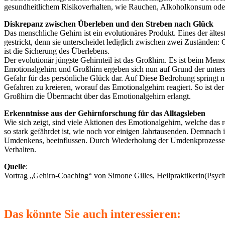
gesundheitlichem Risikoverhalten, wie Rauchen, Alkoholkonsum oder
Diskrepanz zwischen Überleben und den Streben nach Glück
Das menschliche Gehirn ist ein evolutionäres Produkt. Eines der älte
gestrickt, denn sie unterscheidet lediglich zwischen zwei Zuständen
ist die Sicherung des Überlebens.
Der evolutionär jüngste Gehirnteil ist das Großhirn. Es ist beim Me
Emotionalgehirn und Großhirn ergeben sich nun auf Grund der untersc
Gefahr für das persönliche Glück dar. Auf Diese Bedrohung springt n
Gefahren zu kreieren, worauf das Emotionalgehirn reagiert. So ist de
Großhirn die Übermacht über das Emotionalgehirn erlangt.
Erkenntnisse aus der Gehirnforschung für das Alltagsleben
Wie sich zeigt, sind viele Aktionen des Emotionalgehirn, welche das re
so stark gefährdet ist, wie noch vor einigen Jahrtausenden. Demnach i
Umdenkens, beeinflussen. Durch Wiederholung der Umdenkprozesse läs
Verhalten.
Quelle
:
Vortrag „Gehirn-Coaching“ von Simone Gilles, Heilpraktikerin(Psychot
Das könnte Sie auch interessieren: