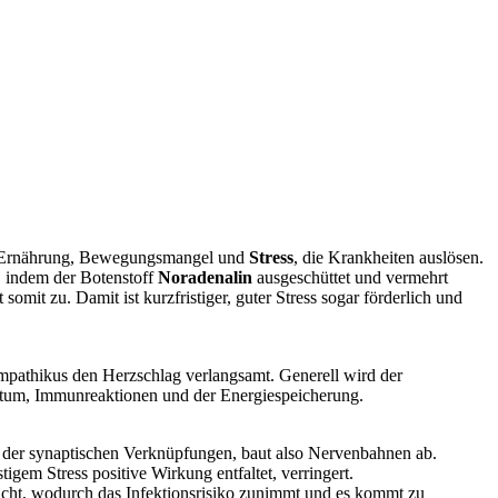
sche Ernährung, Bewegungsmangel und
Stress
, die Krankheiten auslösen.
, indem der Botenstoff
Noradenalin
ausgeschüttet und vermehrt
omit zu. Damit ist kurzfristiger, guter Stress sogar förderlich und
mpathikus den Herzschlag verlangsamt. Generell wird der
stum, Immunreaktionen und der Energiespeicherung.
hl der synaptischen Verknüpfungen, baut also Nervenbahnen ab.
gem Stress positive Wirkung entfaltet, verringert.
ht, wodurch das Infektionsrisiko zunimmt und es kommt zu