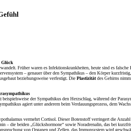
Gefühl
h Glück
 gewandelt. Früher waren es Infektionskrankheiten, heute sind es fal
 Nervensystem – genauer über den Sympathikus – den Körper kurzfristig
sgebaut beziehungsweise verfestigt. Die
Plastizität
des Gehirns nimmt s
arasympathikus
t beispielsweise der Sympathikus den Herzschlag, während der Parasy
asympathikus agiert unter anderem beim Verdauungsprozess, dem Wach
Hypothalamus vermehrt Cortisol. Dieser Botenstoff verringert die Anza
n – die beiden „Glückshormone“ sowie Noradrenalin, das bei kurzfristi
eanspruchung von Organen und Zellen, das Immunsystem wird geschwäc