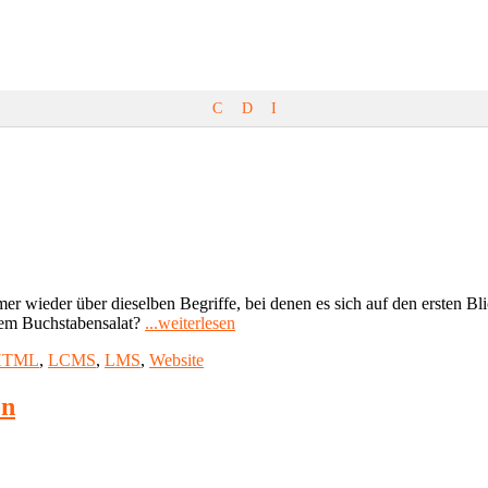
C
D
I
mmer wieder über dieselben Begriffe, bei denen es sich auf den erste
"CMS
sem Buchstabensalat?
...weiterlesen
oder
HTML
,
LCMS
,
LMS
,
Website
LMS
–
was
on
ist
der
Unterschied?"