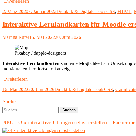
"Das
...weiterlesen
<details>-
Veröffentlicht
Kategorien
Schlagwörter
2. März 2020
7. Januar 2022
Didaktik & Digitale Tools
CSS
,
HTML
,
Tag:
am
Accordion
ohne
Interaktive Lernlandkarten für Moodle ers
Javascript"
Autor
Veröffentlicht
Martina Rüter
16. Mai 2022
20. Juni 2026
am
Pixabay / dapple-designers
Interaktive Lernlandkarten
sind eine Möglichkeit zur Umsetzung vo
individuellen Lernfortschritt anzeigt.
"Interaktive
...weiterlesen
Lernlandkarten
Veröffentlicht
Kategorien
Schlagwörter
16. Mai 2022
20. Juni 2026
Didaktik & Digitale Tools
CSS
,
Gamificat
für
am
Moodle
Haupt-
erstellen"
Suche:
Seitenleiste
Suchen
nach:
NEU: 33 x interaktive Übungen selbst erstellen – Fächerü