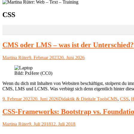
Schlagwort:
CSS
CMS oder LMS – was ist der Unterschied?
Autor
Veröffentlicht
Martina Rüter
9. Februar 2023
20. Juni 2026
am
Bild: PxHere (CC0)
Wenn du dich mit Inhalten von Websiten beschäftigst, stolperst du i
CMS, LMS und LCMS. Was verbirgt sich denn eigentlich hinter die
Veröffentlicht
Kategorien
Schlagwörter
9. Februar 2023
20. Juni 2026
Didaktik & Digitale Tools
CMS
,
CSS
,
am
CSS-Frameworks: Bootstrap vs. Foundati
Autor
Veröffentlicht
Martina Rüter
9. Juli 2018
12. Juli 2018
am