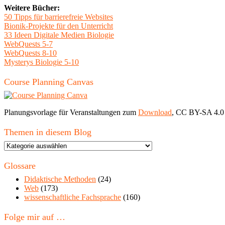
Weitere Bücher:
50 Tipps für barrierefreie Websites
Bionik-Projekte für den Unterricht
33 Ideen Digitale Medien Biologie
WebQuests 5-7
WebQuests 8-10
Mysterys Biologie 5-10
Course Planning Canvas
Planungsvorlage für Veranstaltungen zum
Download
, CC BY-SA 4.0
Themen in diesem Blog
Themen
in
diesem
Glossare
Blog
Didaktische Methoden
(24)
Web
(173)
wissenschaftliche Fachsprache
(160)
Folge mir auf …