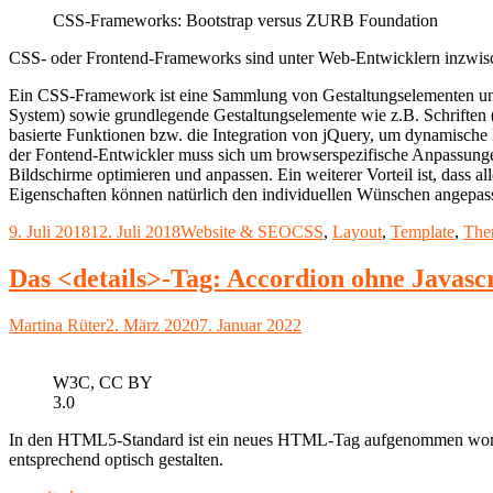
CSS-Frameworks: Bootstrap versus ZURB Foundation
CSS- oder Frontend-Frameworks sind unter Web-Entwicklern inzwische
Ein CSS-Framework ist eine Sammlung von Gestaltungselementen und H
System) sowie grundlegende Gestaltungselemente wie z.B. Schriften 
basierte Funktionen bzw. die Integration von jQuery, um dynamische
der Fontend-Entwickler muss sich um browserspezifische Anpassunge
Bildschirme optimieren und anpassen. Ein weiterer Vorteil ist, dass
Eigenschaften können natürlich den individuellen Wünschen angepas
Veröffentlicht
Kategorien
Schlagwörter
9. Juli 2018
12. Juli 2018
Website & SEO
CSS
,
Layout
,
Template
,
The
am
Das <details>-Tag: Accordion ohne Javasc
Autor
Veröffentlicht
Martina Rüter
2. März 2020
7. Januar 2022
am
W3C, CC BY
3.0
In den HTML5-Standard ist ein neues HTML-Tag aufgenommen worden.
entsprechend optisch gestalten.