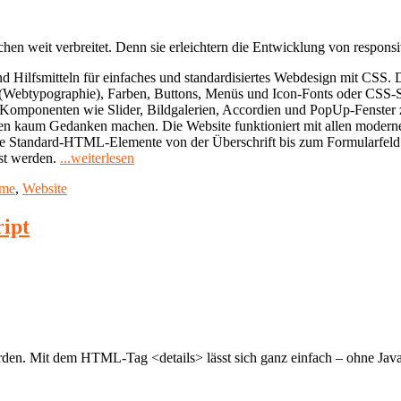
n weit verbreitet. Denn sie erleichtern die Entwicklung von respons
ilfsmitteln für einfaches und standardisiertes Webdesign mit CSS. D
(Webtypographie), Farben, Buttons, Menüs und Icon-Fonts oder CSS-Sp
 Komponenten wie Slider, Bildgalerien, Accordien und PopUp-Fenster 
n kaum Gedanken machen. Die Website funktioniert mit allen modernen
 alle Standard-HTML-Elemente von der Überschrift bis zum Formularfeld
"CSS-
st werden.
...weiterlesen
Frameworks:
me
,
Website
Bootstrap
vs.
Foundation"
ript
 Mit dem HTML-Tag <details> lässt sich ganz einfach – ohne Javasc