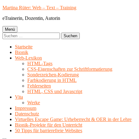
Springe
Martina Rüter: Web – Text – Training
zum
eTrainerin, Dozentin, Autorin
Inhalt
Primäres
Menü
Suchen
Menü
nach:
Startseite
Bionik
Web-Lexikon
HTML-Tags
CSS-Eigenschaften zur Schriftformatierung
Sonderzeichen-Kodierung
Farbkodierung in HTML
Fehlerseiten
HTML, CSS und Javascript
Vita
Werke
Impressum
Datenschutz
Virtuelles Escape Game: Urheberrecht & OER in der Lehre
Bionik-Projekte für den Unterricht
50 Tipps für barrierefreie Websites