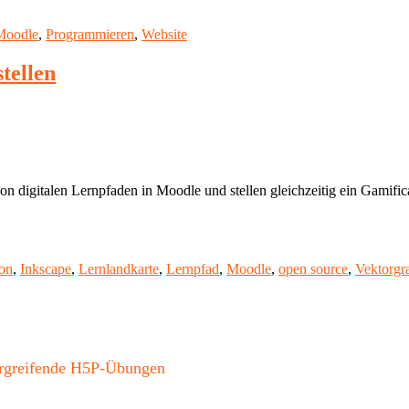
Moodle
,
Programmieren
,
Website
tellen
n digitalen Lernpfaden in Moodle und stellen gleichzeitig ein Gamific
ion
,
Inkscape
,
Lernlandkarte
,
Lernpfad
,
Moodle
,
open source
,
Vektorgr
bergreifende H5P-Übungen