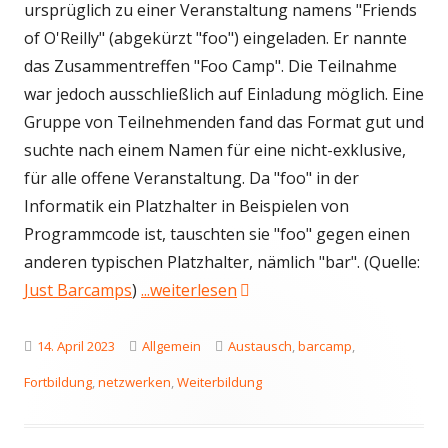
ursprüglich zu einer Veranstaltung namens "Friends
of O'Reilly" (abgekürzt "foo") eingeladen. Er nannte
das Zusammentreffen "Foo Camp". Die Teilnahme
war jedoch ausschließlich auf Einladung möglich. Eine
Gruppe von Teilnehmenden fand das Format gut und
suchte nach einem Namen für eine nicht-exklusive,
für alle offene Veranstaltung. Da "foo" in der
Informatik ein Platzhalter in Beispielen von
Programmcode ist, tauschten sie "foo" gegen einen
anderen typischen Platzhalter, nämlich "bar". (Quelle:
"Barcamps – wie sie ablaufe
Just Barcamps
)
...weiterlesen
Veröffentlicht
Kategorien
Schlagwörter
14. April 2023
Allgemein
Austausch
,
barcamp
,
am
Fortbildung
,
netzwerken
,
Weiterbildung