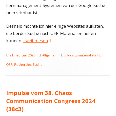
Lernmanagement-Systemen von der Google Suche
unerreichbar ist.
Deshalb möchte ich hier einige Websites auflisten,
die bei der Suche nach OER-Materialien helfen
"Open Educational Resources (OER)
können.
...weiterlesen
Veröffentlicht
Kategorien
Schlagwörter
21. Februar 2025
Allgemein
Bildungsmaterialien
,
H5P
,
am
OER
,
Recherche
,
Suche
Impulse vom 38. Chaos
Communication Congress 2024
(38c3)