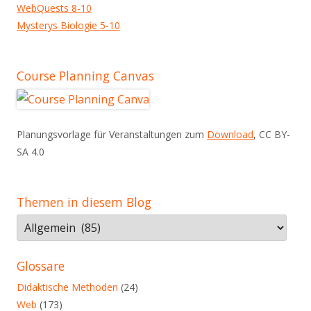
WebQuests 8-10
Mysterys Biologie 5-10
Course Planning Canvas
Planungsvorlage für Veranstaltungen zum
Download
, CC BY-
SA 4.0
Themen in diesem Blog
Themen
in
diesem
Glossare
Blog
Didaktische Methoden
(24)
Web
(173)