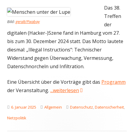
Das 38.
Treffen
Bild:
geralt/Pixabay
der
digitalen (Hacker-)Szene fand in Hamburg vom 27.
bis zum 30. Dezember 2024 statt. Das Motto lautete
diesmal: „Illegal Instructions“: Technischer
Widerstand gegen Überwachung, Vermessung,
Datenschnorcheln und Infiltration.
Eine Übersicht über die Vorträge gibt das
Programm
"Impulse vom 38. Chaos
der Veranstaltung.
...weiterlesen
Veröffentlicht
Kategorien
Schlagwörter
6. Januar 2025
Allgemein
Datenschutz
,
Datensicherheit
,
am
Netzpolitik