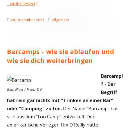
"Rückblick 2023 und Ausblick 2024"
...weiterlesen
Veröffentlicht
Kategorien
24. Dezember 2023
Allgemein
am
Barcamps – wie sie ablaufen und
wie sie dich weiterbringen
Barcamp!
? - Der
Bild: Flickr / Franz & P
Begriff
hat rein gar nichts mit "Trinken an einer Bar"
oder "Camping" zu tun.
Der Name "Barcamp" hat
sich aus dem "Foo Camp" entwickelt. Der
amerikanische Verleger Tim O'Reilly hatte