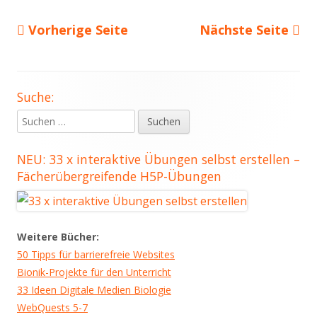
Vorherige Seite
Nächste Seite
Seitennummerierung
der
Beiträge
Suche:
Haupt-
Suchen
Seitenleiste
nach:
NEU: 33 x interaktive Übungen selbst erstellen –
Fächerübergreifende H5P-Übungen
Weitere Bücher:
50 Tipps für barrierefreie Websites
Bionik-Projekte für den Unterricht
33 Ideen Digitale Medien Biologie
WebQuests 5-7