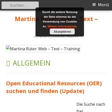
Suchen
Primäres
Menü
nach:
Durch die weitere Nutzung
Menü
Springe
Martina Rüter: Web – Text –
der Seite stimmst du der
zum
Verwendung von Cookies
Training
zu.
Weitere Informationen
Inhalt
Akzeptieren
eTrainerin, Dozentin, Autorin
KATEGORIE:
ALLGEMEIN
Open Educational Resources (OER)
suchen und finden (Update)
Die Suche nach
frei