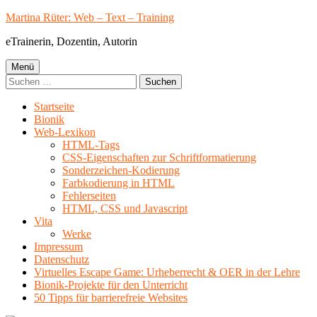
Springe
Martina Rüter: Web – Text – Training
zum
eTrainerin, Dozentin, Autorin
Inhalt
Primäres
Menü
Suchen
Menü
nach:
Startseite
Bionik
Web-Lexikon
HTML-Tags
CSS-Eigenschaften zur Schriftformatierung
Sonderzeichen-Kodierung
Farbkodierung in HTML
Fehlerseiten
HTML, CSS und Javascript
Vita
Werke
Impressum
Datenschutz
Virtuelles Escape Game: Urheberrecht & OER in der Lehre
Bionik-Projekte für den Unterricht
50 Tipps für barrierefreie Websites