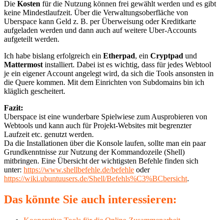
Die
Kosten
für die Nutzung können frei gewählt werden und es gibt
keine Mindestlaufzeit. Über die Verwaltungsoberfläche von
Uberspace kann Geld z. B. per Überweisung oder Kreditkarte
aufgeladen werden und dann auch auf weitere Uber-Accounts
aufgeteilt werden.
Ich habe bislang erfolgreich ein
Etherpad
, ein
Cryptpad
und
Mattermost
installiert. Dabei ist es wichtig, dass für jedes Webtool
je ein eigener Account angelegt wird, da sich die Tools ansonsten in
die Quere kommen. Mit dem Einrichten von Subdomains bin ich
kläglich gescheitert.
Fazit:
Uberspace ist eine wunderbare Spielwiese zum Ausprobieren von
Webtools und kann auch für Projekt-Websites mit begrenzter
Laufzeit etc. genutzt werden.
Da die Installationen über die Konsole laufen, sollte man ein paar
Grundkenntnisse zur Nutzung der Kommandozeile (Shell)
mitbringen. Eine Übersicht der wichtigsten Befehle finden sich
unter:
https://www.shellbefehle.de/befehle
oder
https://wiki.ubuntuusers.de/Shell/Befehls%C3%BCbersicht
.
Das könnte Sie auch interessieren: