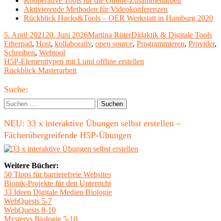
Kooperative Tools für die Online-Zusammenarbeit
Aktivierende Methoden für Videokonferenzen
Rückblick Hacks&Tools – OER Werkstatt in Hamburg 2020
Veröffentlicht
Autor
Kategorien
Sc
5. April 2021
20. Juni 2026
Martina Rüter
Didaktik & Digitale Tools
am
Etherpad
,
Host
,
kollaborativ
,
open source
,
Programmieren
,
Provider
,
Schreiben
,
Webtool
Beitragsnavigation
Vorheriger
H5P-Elementtypen mit Lumi offline erstellen
Beitrag:
Nächster
Rückblick Masterarbeit
Beitrag
Haupt-
Suche:
Seitenleiste
Suchen
nach:
NEU: 33 x interaktive Übungen selbst erstellen –
Fächerübergreifende H5P-Übungen
Weitere Bücher:
50 Tipps für barrierefreie Websites
Bionik-Projekte für den Unterricht
33 Ideen Digitale Medien Biologie
WebQuests 5-7
WebQuests 8-10
Mysterys Biologie 5-10