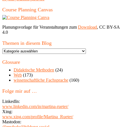
Course Planning Canvas
Planungsvorlage für Veranstaltungen zum
Download
, CC BY-SA
4.0
Themen in diesem Blog
Themen
in
diesem
Glossare
Blog
Didaktische Methoden
(24)
Web
(173)
wissenschaftliche Fachsprache
(160)
Folge mir auf …
LinkedIn:
www.linkedin.com/in/martina-rueter/
Xing:
www.xing.com/profile/Martina_Rueter/
Mastodon:
@myfyde@bildung.social