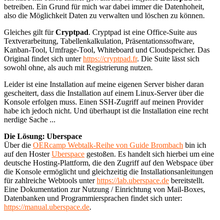
betreiben. Ein Grund für mich war dabei immer die Datenhoheit,
also die Möglichkeit Daten zu verwalten und löschen zu können.
Gleiches gilt für
Cryptpad
. Cryptpad ist eine Office-Suite aus
Textverarbeitung, Tabellenkalkulation, Präsentationssoftware,
Kanban-Tool, Umfrage-Tool, Whiteboard und Cloudspeicher. Das
Original findet sich unter
https://cryptpad.fr
. Die Suite lässt sich
sowohl ohne, als auch mit Registrierung nutzen.
Leider ist eine Installation auf meine eigenen Server bisher daran
gescheitert, dass die Installation auf einem Linux-Server über die
Konsole erfolgen muss. Einen SSH-Zugriff auf meinen Provider
habe ich jedoch nicht. Und überhaupt ist die Installation eine recht
nerdige Sache ...
Die Lösung: Uberspace
Über die
OERcamp Webtalk-Reihe von Guide Brombach
bin ich
auf den Hoster
Uberspace
gestoßen. Es handelt sich hierbei um eine
deutsche Hosting-Plattform, die den Zugriff auf den Webspace über
die Konsole ermöglicht und gleichzeitig die Installationsanleitungen
für zahlreiche Webtools unter
https://lab.uberspace.de
bereitstellt.
Eine Dokumentation zur Nutzung / Einrichtung von Mail-Boxes,
Datenbanken und Programmiersprachen findet sich unter:
https://manual.uberspace.de
.