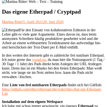
Das eigene Etherpad / Cryptpad
Autor
Veröffentlicht
Martina Rüter
5. April 2021
20. Juni 2026
am
Für den Einsatz von kollaborativen Editoren in der
Lehre gibt es viele gute Argumente. Eines davon ist, dass beim
anonymen Schreiben häufig produktiver gearbeitet wird und die
Arbeit an einem webbasierten Textdokument das aufwendige hin-
und herschicken der Text-Datei per E-Mail entfällt.
In den weiten des Internets gibt es zahlreiche frei nutzbare Etherpad.
Ich nutze gerne das
yopad.eu
, da man hier die Nutzungszeit (1 Tag /
30 Tage / 1 Jahr) des Pads direkt beim Anlegen der URL festlegen
kann. Denn das ist ein Manko bei den freien Etherpads: Man weiß
nicht, wie lange sie im Netz stehen bzw. kann die Pads nicht
verwalten / löschen.
Eine
Liste von frei nutzbaren Etherpads
findet sich bei GitHub:
https://github.com/ether/etherpad-lite/wiki/Sites-that-run-Etherpad-
Lite
Installation auf dem eignen Webspace
Ich habe mir schon immer gewünscht, ein eigenes
Etherpad
zu