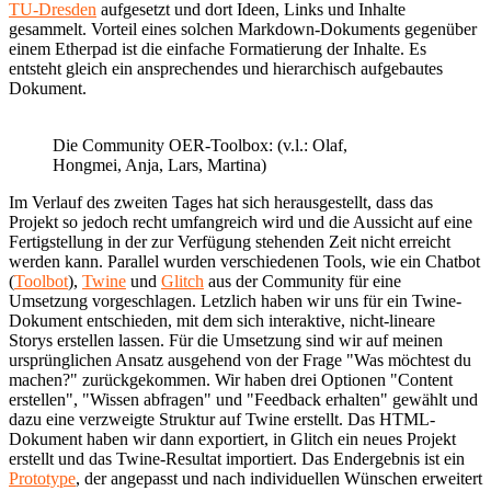
TU-Dresden
aufgesetzt und dort Ideen, Links und Inhalte
gesammelt. Vorteil eines solchen Markdown-Dokuments gegenüber
einem Etherpad ist die einfache Formatierung der Inhalte. Es
entsteht gleich ein ansprechendes und hierarchisch aufgebautes
Dokument.
Die Community OER-Toolbox: (v.l.: Olaf,
Hongmei, Anja, Lars, Martina)
Im Verlauf des zweiten Tages hat sich herausgestellt, dass das
Projekt so jedoch recht umfangreich wird und die Aussicht auf eine
Fertigstellung in der zur Verfügung stehenden Zeit nicht erreicht
werden kann. Parallel wurden verschiedenen Tools, wie ein Chatbot
(
Toolbot
),
Twine
und
Glitch
aus der Community für eine
Umsetzung vorgeschlagen. Letzlich haben wir uns für ein Twine-
Dokument entschieden, mit dem sich interaktive, nicht-lineare
Storys erstellen lassen. Für die Umsetzung sind wir auf meinen
ursprünglichen Ansatz ausgehend von der Frage "Was möchtest du
machen?" zurückgekommen. Wir haben drei Optionen "Content
erstellen", "Wissen abfragen" und "Feedback erhalten" gewählt und
dazu eine verzweigte Struktur auf Twine erstellt. Das HTML-
Dokument haben wir dann exportiert, in Glitch ein neues Projekt
erstellt und das Twine-Resultat importiert. Das Endergebnis ist ein
Prototype
, der angepasst und nach individuellen Wünschen erweitert