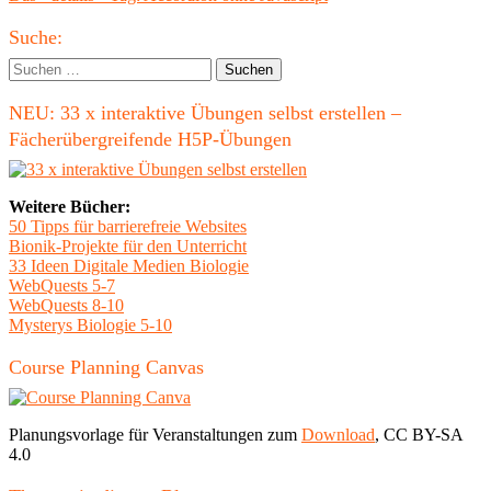
Beitrag
Haupt-
Suche:
Seitenleiste
Suchen
nach:
NEU: 33 x interaktive Übungen selbst erstellen –
Fächerübergreifende H5P-Übungen
Weitere Bücher:
50 Tipps für barrierefreie Websites
Bionik-Projekte für den Unterricht
33 Ideen Digitale Medien Biologie
WebQuests 5-7
WebQuests 8-10
Mysterys Biologie 5-10
Course Planning Canvas
Planungsvorlage für Veranstaltungen zum
Download
, CC BY-SA
4.0