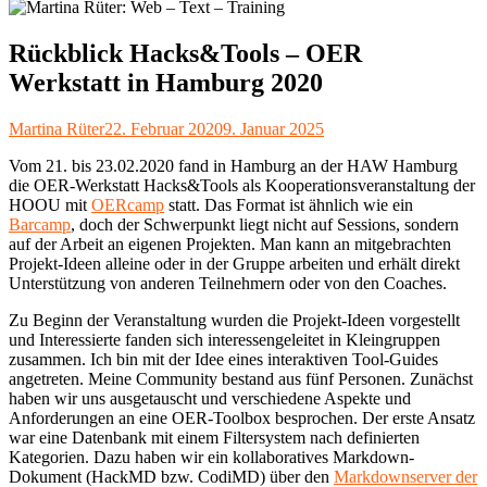
Rückblick Hacks&Tools – OER
Werkstatt in Hamburg 2020
Autor
Veröffentlicht
Martina Rüter
22. Februar 2020
9. Januar 2025
am
Vom 21. bis 23.02.2020 fand in Hamburg an der HAW Hamburg
die OER-Werkstatt Hacks&Tools als Kooperationsveranstaltung der
HOOU mit
OERcamp
statt. Das Format ist ähnlich wie ein
Barcamp
, doch der Schwerpunkt liegt nicht auf Sessions, sondern
auf der Arbeit an eigenen Projekten. Man kann an mitgebrachten
Projekt-Ideen alleine oder in der Gruppe arbeiten und erhält direkt
Unterstützung von anderen Teilnehmern oder von den Coaches.
Zu Beginn der Veranstaltung wurden die Projekt-Ideen vorgestellt
und Interessierte fanden sich interessengeleitet in Kleingruppen
zusammen. Ich bin mit der Idee eines interaktiven Tool-Guides
angetreten. Meine Community bestand aus fünf Personen. Zunächst
haben wir uns ausgetauscht und verschiedene Aspekte und
Anforderungen an eine OER-Toolbox besprochen. Der erste Ansatz
war eine Datenbank mit einem Filtersystem nach definierten
Kategorien. Dazu haben wir ein kollaboratives Markdown-
Dokument (HackMD bzw. CodiMD) über den
Markdownserver der