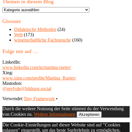
Themen in diesem Blog
Themen
in
diesem
Glossare
Blog
Didaktische Methoden
(24)
Web
(173)
wissenschaftliche Fachsprache
(160)
Folge mir auf …
LinkedIn:
www.linkedin.com/in/martina-rueter/
Xing:
www.xing.com/profile/Martina_Rueter/
Mastodon:
@myfyde@bildung.social
Footer
Verwendet
Tiny Framework
•
Inhalt
Durch die weitere Nutzung der Seite stimmst du der Verwendung
von Cookies zu.
Weitere Informationen
Akzeptieren
Die Cookie-Einstellungen auf dieser Website sind auf "Cookies
zulassen" eingestellt, um das beste Surferlebnis zu ermöglichen.