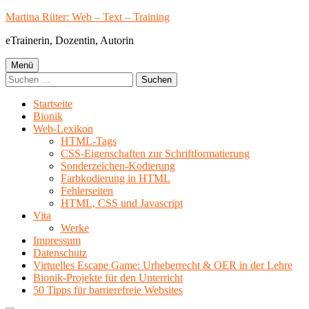
Springe
Martina Rüter: Web – Text – Training
zum
eTrainerin, Dozentin, Autorin
Inhalt
Primäres
Menü
Suchen
Menü
nach:
Startseite
Bionik
Web-Lexikon
HTML-Tags
CSS-Eigenschaften zur Schriftformatierung
Sonderzeichen-Kodierung
Farbkodierung in HTML
Fehlerseiten
HTML, CSS und Javascript
Vita
Werke
Impressum
Datenschutz
Virtuelles Escape Game: Urheberrecht & OER in der Lehre
Bionik-Projekte für den Unterricht
50 Tipps für barrierefreie Websites