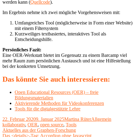
werden kann (
Quellcode
).
Im Ergebnis nehme ich zwei mögliche Vorgehensweisen mit:
Umfangreiches Tool (möglicherweise in Form einer Website)
mit einem Filtersystem
Kurzweiliges textbasiertes, interaktives Tool als
Entscheidungshilfe.
Persönliches Fazit:
Eine OER-Werkstatt bietet im Gegensatz zu einem Barcamp viel
mehr Raum zum persönlichen Austausch und ist eine Hilfestellung
bei der konkreten Umsetzung.
Das könnte Sie auch interessieren:
Open Educational Resources (OER) – freie
Bildungsmaterialien
Aktivierende Methoden für Videokonferenzen
Tools für die digtalgestützte Lehre
Veröffentlicht
Autor
Kategorien
Schlagwörter
22. Februar 2020
9. Januar 2025
Martina Rüter
Allgemein
am
kollaborativ
,
OER
,
open source
,
Tools
Beitragsnavigation
Vorheriger
Aktuelles aus der Graphen-Forschung
Beitrag:
Nächster
Das <details>-Tag: Accordion ohne Javascript