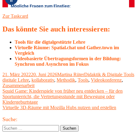
Zur Taskcard
Das könnte Sie auch interessieren:
Tools für die digtalgestützte Lehre
Virtuelle Räume: Spatial.chat und Gather.town im
Vergleich
Videobasierte Übertragungsformen in der Bildung:
Synchron und Asynchron im Fokus
Veröffentlicht
Autor
Kategorien
S
21. März 2022
20. Juni 2026
Martina Rüter
Didaktik & Digitale Tools
am
digitale Lehre
,
kollaborativ
,
Methodik
,
Tools
,
Videokonferenz
,
Zusammenarbeit
Beitragsnavigation
Vorheriger
Squid Game: Kinderspiele von früher neu entdecken – für den
Beitrag:
Sportunterricht, die Vertretungsstunde mit Bewegung oder
Kindergeburtstage
Nächster
Virtuelle 3D-Räume mit Mozilla Hubs nutzen und erstellen
Beitrag
Haupt-
Suche:
Seitenleiste
Suchen
nach: