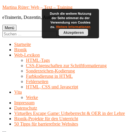
Springe
Martina Rüter: Web – Text – Training
zum
Durch die weitere Nutzung
eTrainerin, Dozentin, Autorin
Inhalt
der Seite stimmst du der
Verwendung von Cookies
Primäres
zu.
Weitere Informationen
Menü
Akzeptieren
Suchen
Menü
nach:
Startseite
Bionik
Web-Lexikon
HTML-Tags
CSS-Eigenschaften zur Schriftformatierung
Sonderzeichen-Kodierung
Farbkodierung in HTML
Fehlerseiten
HTML, CSS und Javascript
Vita
Werke
Impressum
Datenschutz
Virtuelles Escape Game: Urheberrecht & OER in der Lehre
Bionik-Projekte für den Unterricht
50 Tipps für barrierefreie Websites