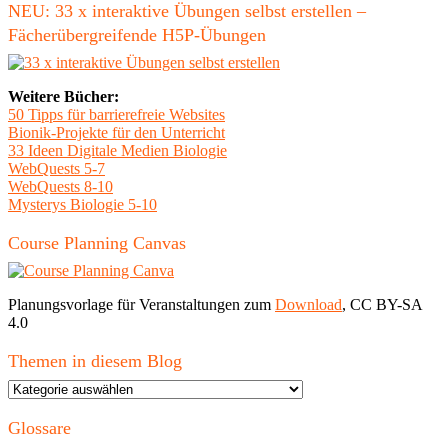
NEU: 33 x interaktive Übungen selbst erstellen –
Fächerübergreifende H5P-Übungen
Weitere Bücher:
50 Tipps für barrierefreie Websites
Bionik-Projekte für den Unterricht
33 Ideen Digitale Medien Biologie
WebQuests 5-7
WebQuests 8-10
Mysterys Biologie 5-10
Course Planning Canvas
Planungsvorlage für Veranstaltungen zum
Download
, CC BY-SA
4.0
Themen in diesem Blog
Themen
in
diesem
Glossare
Blog