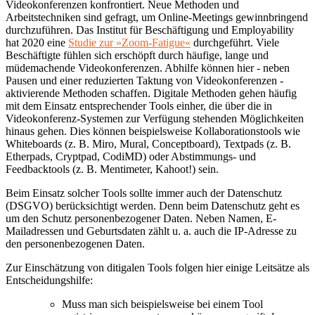
Videokonferenzen konfrontiert. Neue Methoden und
Arbeitstechniken sind gefragt, um Online-Meetings gewinnbringend
durchzuführen. Das Institut für Beschäftigung und Employability
hat 2020 eine
Studie zur »Zoom-Fatigue«
durchgeführt. Viele
Beschäftigte fühlen sich erschöpft durch häufige, lange und
müdemachende Videokonferenzen. Abhilfe können hier - neben
Pausen und einer reduzierten Taktung von Videokonferenzen -
aktivierende Methoden schaffen.
Digitale Methoden gehen häufig
mit dem Einsatz entsprechender Tools einher, die über die in
Videokonferenz-Systemen zur Verfügung stehenden Möglichkeiten
hinaus gehen. Dies können beispielsweise Kollaborationstools wie
Whiteboards (z. B. Miro, Mural, Conceptboard), Textpads (z. B.
Etherpads, Cryptpad, CodiMD) oder Abstimmungs- und
Feedbacktools (z. B. Mentimeter, Kahoot!) sein.
Beim Einsatz solcher Tools sollte immer auch der Datenschutz
(DSGVO) berücksichtigt werden. Denn beim Datenschutz geht es
um den Schutz personenbezogener Daten. Neben Namen, E-
Mailadressen und Geburtsdaten zählt u. a. auch die IP-Adresse zu
den personenbezogenen Daten.
Zur Einschätzung von ditigalen Tools folgen hier einige Leitsätze als
Entscheidungshilfe:
Muss man sich beispielsweise bei einem Tool