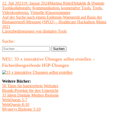
Veröffentlicht
Autor
Kategorien
12. Juli 2021
19. Januar 2024
Martina Rüter
Didaktik & Digitale
am
Schlagwörter
Tools
kollaborativ
,
Kommunikation
,
kooperative Tools
,
Tools
,
Videokonferenz
,
Virtuelle Klassenzimmer
Beitragsnavigation
Vorheriger
Auf der Suche nach einem Epilepsie-Warngerät auf Basis der
Beitrag:
Blutsauerstoff-Messung (SPO2) – Healthcare Hackathon Mainz
2021
Nächster
Lizenzbedingungen von digitalen Tools
Beitrag
Haupt-
Suche:
Seitenleiste
Suchen
nach:
NEU: 33 x interaktive Übungen selbst erstellen –
Fächerübergreifende H5P-Übungen
Weitere Bücher:
50 Tipps für barrierefreie Websites
Bionik-Projekte für den Unterricht
33 Ideen Digitale Medien Biologie
WebQuests 5-7
WebQuests 8-10
Mysterys Biologie 5-10