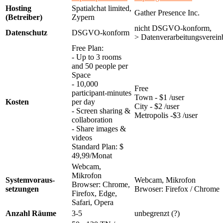
Hosting
Spatialchat limited,
Gather Presence Inc.
(Betreiber)
Zypern
nicht DSGVO-konform,
Datenschutz
DSGVO-konform
> Datenverarbeitungsverein
Free Plan:
- Up to 3 rooms
and 50 people per
Space
- 10,000
Free
participant-minutes
Town - $1 /user
Kosten
per day
City - $2 /user
- Screen sharing &
Metropolis -$3 /user
collaboration
- Share images &
videos
Standard Plan: $
49,99/Monat
Webcam,
Mikrofon
Systemvoraus-
Webcam, Mikrofon
Browser: Chrome,
setzungen
Brwoser: Firefox / Chrome
Firefox, Edge,
Safari, Opera
Anzahl Räume
3-5
unbegrenzt (?)