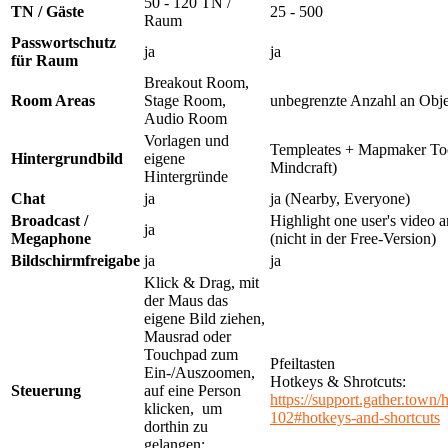
50 - 120 TN /
TN / Gäste
25 - 500
Raum
Passwortschutz
ja
ja
für Raum
Breakout Room,
Room Areas
Stage Room,
unbegrenzte Anzahl an Obj
Audio Room
Vorlagen und
Templeates + Mapmaker Too
Hintergrundbild
eigene
Mindcraft)
Hintergründe
Chat
ja
ja (Nearby, Everyone)
Broadcast /
Highlight one user's video 
ja
Megaphone
(nicht in der Free-Version)
Bildschirmfreigabe
ja
ja
Klick & Drag, mit
der Maus das
eigene Bild ziehen,
Mausrad oder
Touchpad zum
Pfeiltasten
Ein-/Auszoomen,
Hotkeys & Shrotcuts:
Steuerung
auf eine Person
https://support.gather.town/
klicken, um
102#hotkeys-and-shortcuts
dorthin zu
gelangen;