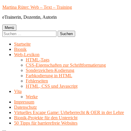
Springe
Martina Rüter: Web – Text – Training
zum
eTrainerin, Dozentin, Autorin
Inhalt
Primäres
Menü
Suchen
Menü
nach:
Startseite
Bionik
Web-Lexikon
HTML-Tags
CSS-Eigenschaften zur Schriftformatierung
Sonderzeichen-Kodierung
Farbkodierung in HTML
Fehlerseiten
HTML, CSS und Javascript
Vita
Werke
Impressum
Datenschutz
Virtuelles Escape Game: Urheberrecht & OER in der Lehre
Bionik-Projekte für den Unterricht
50 Tipps für barrierefreie Websites