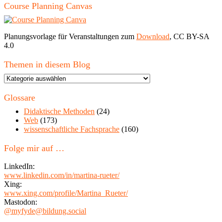
Course Planning Canvas
Planungsvorlage für Veranstaltungen zum
Download
, CC BY-SA
4.0
Themen in diesem Blog
Themen
in
diesem
Glossare
Blog
Didaktische Methoden
(24)
Web
(173)
wissenschaftliche Fachsprache
(160)
Folge mir auf …
LinkedIn:
www.linkedin.com/in/martina-rueter/
Xing:
www.xing.com/profile/Martina_Rueter/
Mastodon:
@myfyde@bildung.social