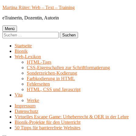
Springe
Martina Rüter: Web – Text – Training
zum
eTrainerin, Dozentin, Autorin
Inhalt
Primäres
Menü
Suchen
Menü
nach:
Startseite
Bionik
Web-Lexikon
HTML-Tags
CSS-Eigenschaften zur Schriftformatierung
Sonderzeichen-Kodierung
Farbkodierung in HTML
Fehlerseiten
HTML, CSS und Javascript
Vita
Werke
Impressum
Datenschutz
Virtuelles Escape Game: Urheberrecht & OER in der Lehre
Bionik-Projekte für den Unterricht
50 Tipps für barrierefreie Websites