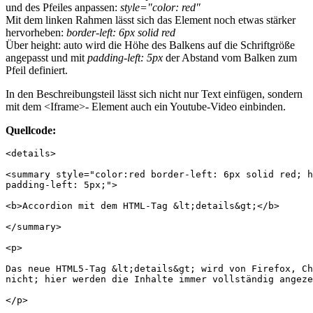
und des Pfeiles anpassen:
style="color: red"
Mit dem linken Rahmen lässt sich das Element noch etwas stärker
hervorheben:
border-left: 6px solid red
Über height: auto wird die Höhe des Balkens auf die Schriftgröße
angepasst und mit
padding-left: 5px
der Abstand vom Balken zum
Pfeil definiert.
In den Beschreibungsteil lässt sich nicht nur Text einfügen, sondern
mit dem <Iframe>- Element auch ein Youtube-Video einbinden.
Quellcode:
<details>

<summary style="color:red border-left: 6px solid red; h
padding-left: 5px;">

<b>Accordion mit dem HTML-Tag &lt;details&gt;</b>

</summary>

<p>

Das neue HTML5-Tag &lt;details&gt; wird von Firefox, Ch
nicht; hier werden die Inhalte immer vollständig angeze
</p>
