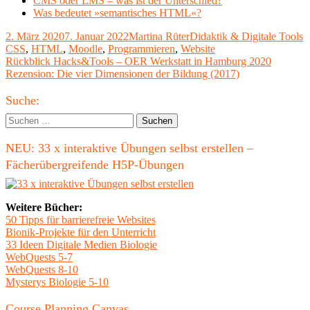
CMS oder LMS – was ist der Unterschied?
Was bedeutet »semantisches HTML«?
Veröffentlicht
Autor
Kategorien
S
2. März 2020
7. Januar 2022
Martina Rüter
Didaktik & Digitale Tools
am
CSS
,
HTML
,
Moodle
,
Programmieren
,
Website
Beitragsnavigation
Vorheriger
Rückblick Hacks&Tools – OER Werkstatt in Hamburg 2020
Beitrag:
Nächster
Rezension: Die vier Dimensionen der Bildung (2017)
Beitrag
Haupt-
Suche:
Seitenleiste
Suchen
nach:
NEU: 33 x interaktive Übungen selbst erstellen –
Fächerübergreifende H5P-Übungen
Weitere Bücher:
50 Tipps für barrierefreie Websites
Bionik-Projekte für den Unterricht
33 Ideen Digitale Medien Biologie
WebQuests 5-7
WebQuests 8-10
Mysterys Biologie 5-10
Course Planning Canvas