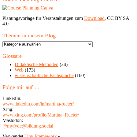
Planungsvorlage für Veranstaltungen zum
Download
, CC BY-SA
4.0
Themen in diesem Blog
Themen
in
diesem
Glossare
Blog
Didaktische Methoden
(24)
Web
(173)
wissenschaftliche Fachsprache
(160)
Folge mir auf …
LinkedIn:
www.linkedin.com/in/martina-rueter/
Xing:
www.xing.com/profile/Martina_Rueter/
Mastodon:
@myfyde@bildung.social
Verwendet
Tiny Framework
•