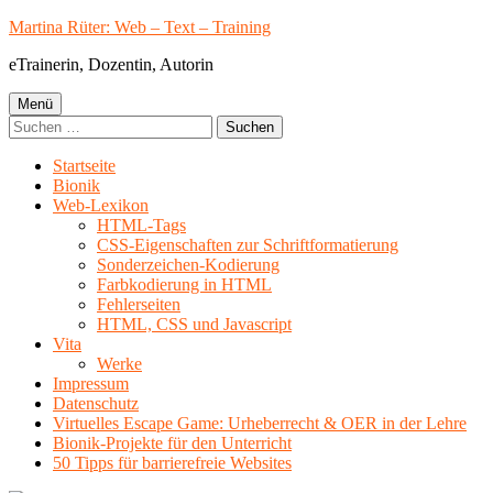
Springe
Martina Rüter: Web – Text – Training
zum
eTrainerin, Dozentin, Autorin
Inhalt
Primäres
Menü
Suchen
Menü
nach:
Startseite
Bionik
Web-Lexikon
HTML-Tags
CSS-Eigenschaften zur Schriftformatierung
Sonderzeichen-Kodierung
Farbkodierung in HTML
Fehlerseiten
HTML, CSS und Javascript
Vita
Werke
Impressum
Datenschutz
Virtuelles Escape Game: Urheberrecht & OER in der Lehre
Bionik-Projekte für den Unterricht
50 Tipps für barrierefreie Websites