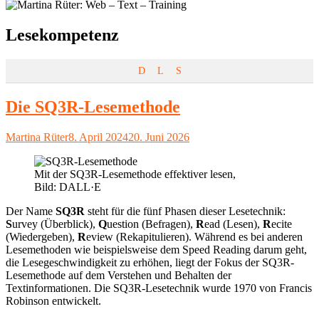
Schlagwort:
Lesekompetenz
D
L
S
Die SQ3R-Lesemethode
Autor
Veröffentlicht
Martina Rüter
8. April 2024
20. Juni 2026
am
Mit der SQ3R-Lesemethode effektiver lesen,
Bild: DALL·E
Der Name
SQ3R
steht für die fünf Phasen dieser Lesetechnik:
S
urvey (Überblick),
Q
uestion (Befragen),
R
ead (Lesen),
R
ecite
(Wiedergeben),
R
eview (Rekapitulieren). Während es bei anderen
Lesemethoden wie beispielsweise dem Speed Reading darum geht,
die Lesegeschwindigkeit zu erhöhen, liegt der Fokus der SQ3R-
Lesemethode auf dem Verstehen und Behalten der
Textinformationen. Die SQ3R-Lesetechnik wurde 1970 von Francis
Robinson entwickelt.