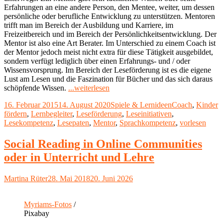
Erfahrungen an eine andere Person, den Mentee, weiter, um dessen
persönliche oder berufliche Entwicklung zu unterstützen. Mentoren
trifft man im Bereich der Ausbildung und Karriere, im
Freizeitbereich und im Bereich der Persönlichkeitsentwicklung. Der
Mentor ist also eine Art Berater. Im Unterschied zu einem Coach ist
der Mentor jedoch meist nicht extra für diese Tätigkeit ausgebildet,
sondern verfügt lediglich über einen Erfahrungs- und / oder
Wissensvorsprung. Im Bereich der Leseförderung ist es die eigene
Lust am Lesen und die Faszination für Bücher und das sich daraus
"Lesepaten
schöpfende Wissen.
...weiterlesen
fördern
Veröffentlicht
Kategorien
Schlagwörter
16. Februar 2015
14. August 2020
Spiele & Lernideen
Coach
,
Kinder
die
am
fördern
,
Lernbegleiter
,
Leseförderung
,
Leseinitiativen
,
Lesekompetenz"
Lesekompetenz
,
Lesepaten
,
Mentor
,
Sprachkompetenz
,
vorlesen
Social Reading in Online Communities
oder in Unterricht und Lehre
Autor
Veröffentlicht
Martina Rüter
28. Mai 2018
20. Juni 2026
am
Myriams-Fotos
/
Pixabay