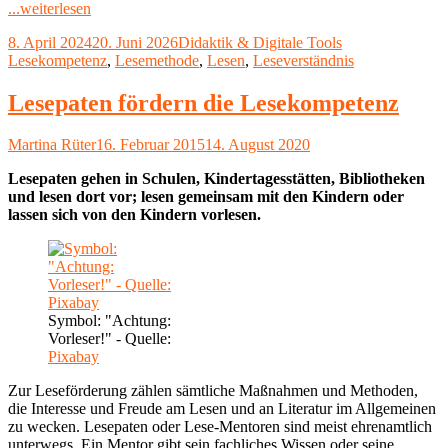
"Die
...weiterlesen
SQ3R-
Veröffentlicht
Kategorien
Schlagwörter
8. April 2024
20. Juni 2026
Didaktik & Digitale Tools
Lesemethode"
am
Lesekompetenz
,
Lesemethode
,
Lesen
,
Leseverständnis
Lesepaten fördern die Lesekompetenz
Autor
Veröffentlicht
Martina Rüter
16. Februar 2015
14. August 2020
am
Lesepaten gehen in Schulen, Kindertagesstätten, Bibliotheken
und lesen dort vor; lesen gemeinsam mit den Kindern oder
lassen sich von den Kindern vorlesen.
Symbol: "Achtung:
Vorleser!" - Quelle:
Pixabay
Zur Leseförderung zählen sämtliche Maßnahmen und Methoden,
die Interesse und Freude am Lesen und an Literatur im Allgemeinen
zu wecken. Lesepaten oder Lese-Mentoren sind meist ehrenamtlich
unterwegs. Ein Mentor gibt sein fachliches Wissen oder seine