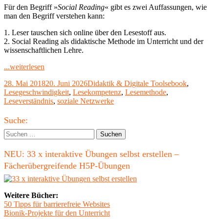
Für den Begriff »
Social Reading
« gibt es zwei Auffassungen, wie
man den Begriff verstehen kann:
1. Leser tauschen sich online über den Lesestoff aus.
2. Social Reading als didaktische Methode im Unterricht und der
wissenschaftlichen Lehre.
"Social
...weiterlesen
Reading
Veröffentlicht
Kategorien
Schlagwörter
28. Mai 2018
20. Juni 2026
Didaktik & Digitale Tools
ebook
,
in
am
Lesegeschwindigkeit
,
Lesekompetenz
,
Lesemethode
,
Online
Leseverständnis
,
soziale Netzwerke
Communities
oder
Haupt-
in
Suche:
Unterricht
Seitenleiste
Suchen
und
nach:
Lehre"
NEU: 33 x interaktive Übungen selbst erstellen –
Fächerübergreifende H5P-Übungen
Weitere Bücher:
50 Tipps für barrierefreie Websites
Bionik-Projekte für den Unterricht