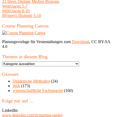
33 Ideen Digitale Medien Biologie
WebQuests 5-7
WebQuests 8-10
Mysterys Biologie 5-10
Course Planning Canvas
Planungsvorlage für Veranstaltungen zum
Download
, CC BY-SA
4.0
Themen in diesem Blog
Themen
in
diesem
Glossare
Blog
Didaktische Methoden
(24)
Web
(173)
wissenschaftliche Fachsprache
(160)
Folge mir auf …
LinkedIn:
www.linkedin.com/in/martina-rueter/