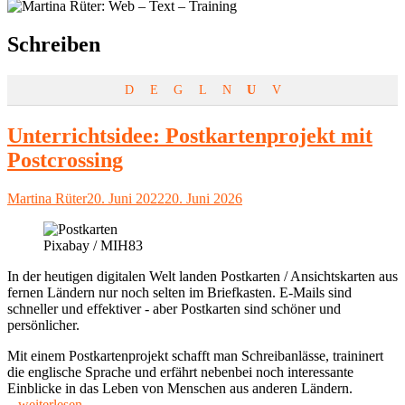
Schlagwort:
Schreiben
D
E
G
L
N
U
V
Unterrichtsidee: Postkartenprojekt mit
Postcrossing
Autor
Veröffentlicht
Martina Rüter
20. Juni 2022
20. Juni 2026
am
Pixabay / MIH83
In der heutigen digitalen Welt landen Postkarten / Ansichtskarten aus
fernen Ländern nur noch selten im Briefkasten. E-Mails sind
schneller und effektiver - aber Postkarten sind schöner und
persönlicher.
Mit einem Postkartenprojekt schafft man Schreibanlässe, traininert
die englische Sprache und erfährt nebenbei noch interessante
Einblicke in das Leben von Menschen aus anderen Ländern.
"Unterrichtsidee:
...weiterlesen