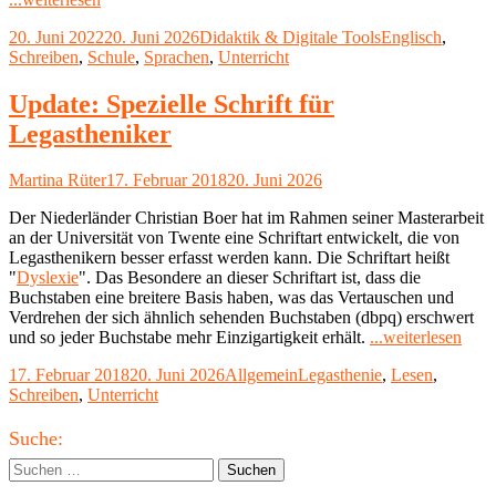
Postkartenprojekt
Veröffentlicht
Kategorien
Schlagwörter
20. Juni 2022
20. Juni 2026
Didaktik & Digitale Tools
Englisch
,
mit
am
Schreiben
,
Schule
,
Sprachen
,
Unterricht
Postcrossing"
Update: Spezielle Schrift für
Legastheniker
Autor
Veröffentlicht
Martina Rüter
17. Februar 2018
20. Juni 2026
am
Der Niederländer Christian Boer hat im Rahmen seiner Masterarbeit
an der Universität von Twente eine Schriftart entwickelt, die von
Legasthenikern besser erfasst werden kann. Die Schriftart heißt
"
Dyslexie
". Das Besondere an dieser Schriftart ist, dass die
Buchstaben eine breitere Basis haben, was das Vertauschen und
Verdrehen der sich ähnlich sehenden Buchstaben (dbpq) erschwert
"Upd
und so jeder Buchstabe mehr Einzigartigkeit erhält.
...weiterlesen
Spezi
Veröffentlicht
Kategorien
Schlagwörter
17. Februar 2018
20. Juni 2026
Allgemein
Legasthenie
,
Lesen
,
Schri
am
Schreiben
,
Unterricht
für
Lega
Haupt-
Suche:
Seitenleiste
Suchen
nach: