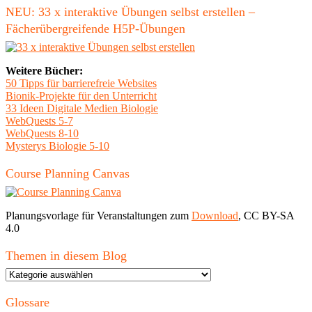
NEU: 33 x interaktive Übungen selbst erstellen –
Fächerübergreifende H5P-Übungen
Weitere Bücher:
50 Tipps für barrierefreie Websites
Bionik-Projekte für den Unterricht
33 Ideen Digitale Medien Biologie
WebQuests 5-7
WebQuests 8-10
Mysterys Biologie 5-10
Course Planning Canvas
Planungsvorlage für Veranstaltungen zum
Download
, CC BY-SA
4.0
Themen in diesem Blog
Themen
in
diesem
Glossare
Blog