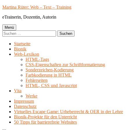
Springe
Martina Rüter: Web – Text – Training
zum
eTrainerin, Dozentin, Autorin
Inhalt
Primäres
Menü
Suchen
Menü
nach:
Startseite
Bionik
Web-Lexikon
HTML-Tags
CSS-Eigenschaften zur Schriftformatierung
Sonderzeichen-Kodierung
Farbkodierung in HTML
Fehlerseiten
HTML, CSS und Javascript
Vita
Werke
Impressum
Datenschutz
Virtuelles Escape Game: Urheberrecht & OER in der Lehre
Bionik-Projekte für den Unterricht
50 Tipps für barrierefreie Websites