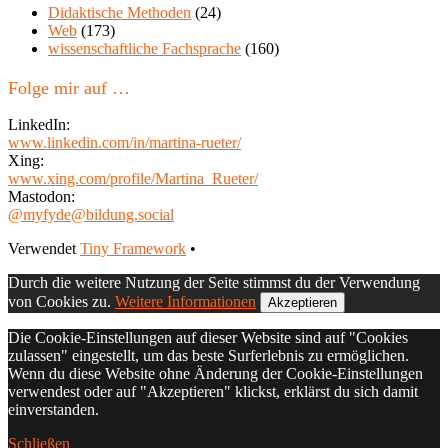
Didaktische Methoden
(24)
Web
(173)
wissenschaftliche Fachsprache
(160)
Folge mir auf …
LinkedIn:
www.linkedin.com/in/martina-rueter/
Xing:
www.xing.com/profile/Martina_Rueter/
Mastodon:
@myfyde@bildung.social
Footer
Verwendet
Tiny Framework
•
Inhalt
Durch die weitere Nutzung der Seite stimmst du der Verwendung
von Cookies zu.
Weitere Informationen
Akzeptieren
Die Cookie-Einstellungen auf dieser Website sind auf "Cookies
zulassen" eingestellt, um das beste Surferlebnis zu ermöglichen.
Wenn du diese Website ohne Änderung der Cookie-Einstellungen
verwendest oder auf "Akzeptieren" klickst, erklärst du sich damit
einverstanden.
Schließen