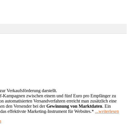
r Verkaufsförderung darstellt.
ef-Kampagnen zwischen einem und fünf Euro pro Empfänger zu
n automatisierten Versandverfahren erreicht man zusätzlich eine
tzen den Versender bei der
Gewinnung von Marktdaten
. Ein
"News
s effektivste Marketing-Instrument für Websites.*
...weiterlesen
schre
n
und
verse