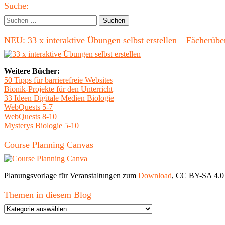
Haupt-
Suche:
Seitenleiste
Suchen
nach:
NEU: 33 x interaktive Übungen selbst erstellen – Fächerü
Weitere Bücher:
50 Tipps für barrierefreie Websites
Bionik-Projekte für den Unterricht
33 Ideen Digitale Medien Biologie
WebQuests 5-7
WebQuests 8-10
Mysterys Biologie 5-10
Course Planning Canvas
Planungsvorlage für Veranstaltungen zum
Download
, CC BY-SA 4.0
Themen in diesem Blog
Themen
in