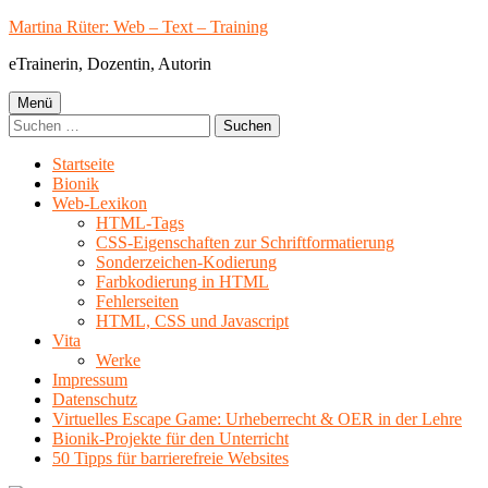
Springe
Martina Rüter: Web – Text – Training
zum
eTrainerin, Dozentin, Autorin
Inhalt
Primäres
Menü
Suchen
Menü
nach:
Startseite
Bionik
Web-Lexikon
HTML-Tags
CSS-Eigenschaften zur Schriftformatierung
Sonderzeichen-Kodierung
Farbkodierung in HTML
Fehlerseiten
HTML, CSS und Javascript
Vita
Werke
Impressum
Datenschutz
Virtuelles Escape Game: Urheberrecht & OER in der Lehre
Bionik-Projekte für den Unterricht
50 Tipps für barrierefreie Websites