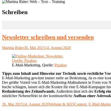
Schlagwort:
Schreiben
Newsletter schreiben und versenden
Autor
Veröffentlicht
Martina Rüter
26. Mai 2015
14. August 2020
am
E-Mail-Marketing, Quelle:
Pixabay
Tipps zum Inhalt und Hinweise zur Technik sowie rechtliche Vo
E-Mail-Marketing gewinnt immer mehr an Bedeutung, da es eine koste
Der größte Vorteil von E-Mail-Marketing-Maßnahmen in Form von New
buche schlagen, lassen sich die Kosten für eine E-Mail-Kampagne bis
Reduzierung des Zeitaufwands.
Außerdem lässt sich der
Erfolg ei
nützlicher Nebeneffekt ist der kontinuierliche
Aufbau einer Adress
Veröffentlicht
Kategorien
Schlagwörter
26. Mai 2015
14. August 2020
Website & SEO
Content
,
E-Mail-Marke
am