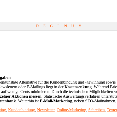
D
E
G
L
N
U
V
rgaben
ngünstige Alternative für die Kundenbindung und -gewinnung sowie zu
slettern oder E-Mailings liegt in der
Kostensenkung
. Während Bri
 auf wenige Cents minimieren. Durch die technischen Möglichkeiten vo
nzelner Aktionen messen
. Statistische Auswertungsverfahren unterstü
datenbank
. Weiterhin ist
E-Mail-Marketing
, neben SEO-Maßnahmen, da
ting
,
Kundenbindung
,
Newsletter
,
Online-Marketing
,
Schreiben
,
Texte